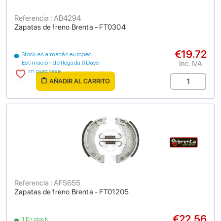
Referencia : AB4294
Zapatas de freno Brenta - FT0304
€19.72
Stock en almacén europeo
Inc. IVA
Estimación de llegada 6 Days
from purchase
AÑADIR AL CARRITO
Referencia : AF5655
Zapatas de freno Brenta - FT01205
€22.56
1 En stock