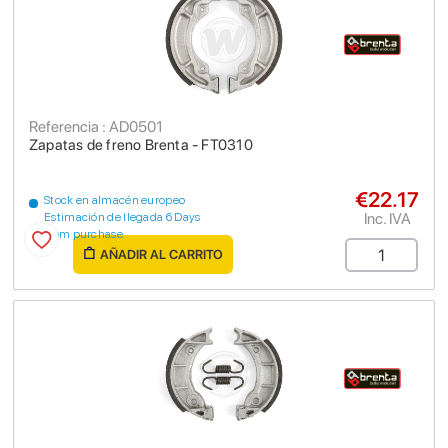
Referencia : AD0501
Zapatas de freno Brenta - FT0310
€22.17
Stock en almacén europeo
Inc. IVA
Estimación de llegada 6 Days
from purchase
AÑADIR AL CARRITO