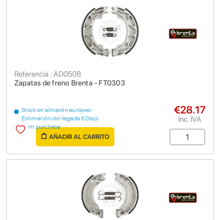
Referencia : AD0508
Zapatas de freno Brenta - FT0303
€28.17
Stock en almacén europeo
Inc. IVA
Estimación de llegada 6 Days
from purchase
AÑADIR AL CARRITO