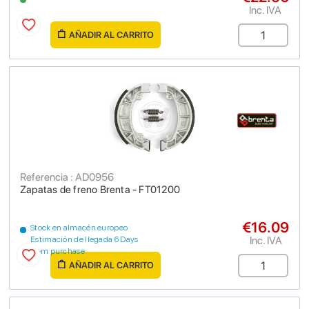
Inc. IVA
AÑADIR AL CARRITO
Referencia : AD0956
Zapatas de freno Brenta - FT01200
€16.09
Stock en almacén europeo
Inc. IVA
Estimación de llegada 6 Days
from purchase
AÑADIR AL CARRITO