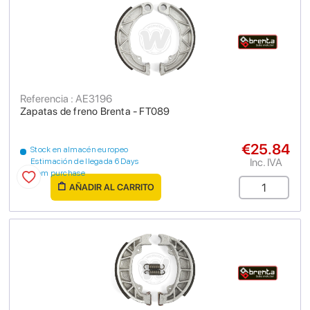
Referencia : AE3196
Zapatas de freno Brenta - FT089
€25.84
Stock en almacén europeo
Inc. IVA
Estimación de llegada 6 Days
from purchase
AÑADIR AL CARRITO