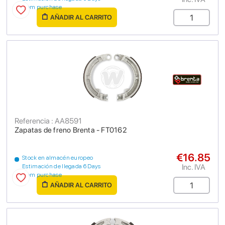
from purchase
AÑADIR AL CARRITO
Referencia : AA8591
Zapatas de freno Brenta - FT0162
€16.85
Stock en almacén europeo
Inc. IVA
Estimación de llegada 6 Days
from purchase
AÑADIR AL CARRITO