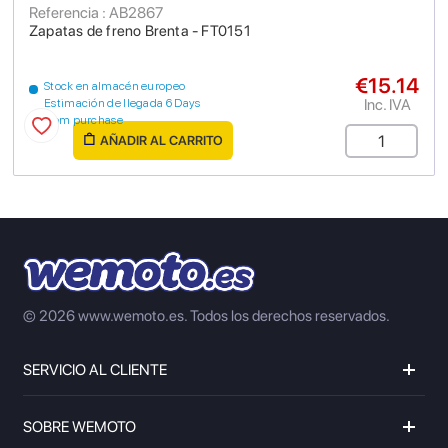
Referencia : AB2867
Zapatas de freno Brenta - FT0151
€15.14
Stock en almacén europeo
Inc. IVA
Estimación de llegada 6 Days
from purchase
AÑADIR AL CARRITO
© 2026 www.wemoto.es.
Todos los derechos reservados.
SERVICIO AL CLIENTE
SOBRE WEMOTO