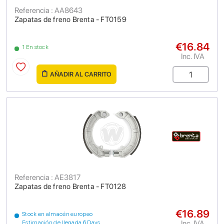
Referencia : AA8643
Zapatas de freno Brenta - FT0159
€16.84
1 En stock
Inc. IVA
AÑADIR AL CARRITO
Referencia : AE3817
Zapatas de freno Brenta - FT0128
€16.89
Stock en almacén europeo
Inc. IVA
Estimación de llegada 6 Days