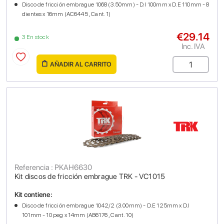
Disco de fricción embrague 1068 (3.50mm) - D.I 100mm x D.E 110mm - 8
dientes x 16mm (AC6445 , Cant. 1)
€29.14
3 En stock
Inc. IVA
AÑADIR AL CARRITO
Referencia : PKAH6630
Kit discos de fricción embrague TRK - VC1015
Kit contiene:
Disco de fricción embrague 1042/2 (3.00mm) - D.E 125mm x D.I
101mm - 10 peg x 14mm (AB6176 , Cant. 10)