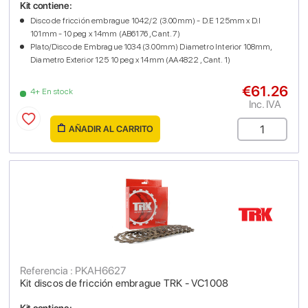
Kit contiene:
Disco de fricción embrague 1042/2 (3.00mm) - D.E 125mm x D.I
101mm - 10 peg x 14mm (AB6176 , Cant. 7)
Plato/Disco de Embrague 1034 (3.00mm) Diametro Interior 108mm,
Diametro Exterior 125 10 peg x 14mm (AA4822 , Cant. 1)
€61.26
4+ En stock
Inc. IVA
AÑADIR AL CARRITO
Referencia : PKAH6627
Kit discos de fricción embrague TRK - VC1008