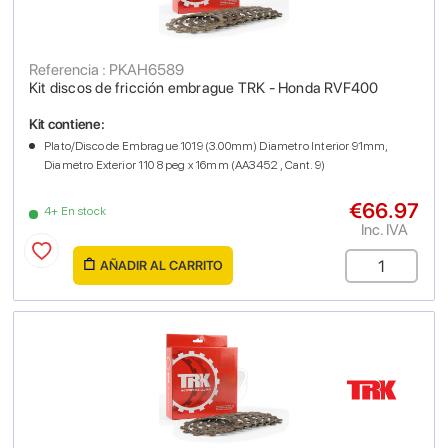
Referencia : PKAH6589
Kit discos de fricción embrague TRK - Honda RVF400
Kit contiene:
Plato/Disco de Embrague 1019 (3.00mm) Diametro Interior 91mm,
Diametro Exterior 110 8 peg x 16mm (AA3452 , Cant. 9)
€66.97
4+ En stock
Inc. IVA
AÑADIR AL CARRITO