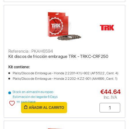
Referencia : PKAH6594
Kit discos de fricción embrague TRK - TRKC-CRF250
Kit contiene:
Plato/Disco de Embrague - Honda 22201-KYJ-902 (AF5522 , Cant. 4)
Plato/Disco de Embrague - Honda 22202-KZZ-901 (AA4699 , Cant. 1)
€44.64
Stock en almacén europeo
Inc. IVA
Estimación de llegada 6 Days
from purchase
AÑADIR AL CARRITO