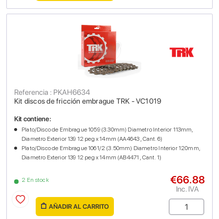
Referencia : PKAH6634
Kit discos de fricción embrague TRK - VC1019
Kit contiene:
Plato/Disco de Embrague 1059 (3.30mm) Diametro Interior 113mm,
Diametro Exterior 139 12 peg x 14mm (AA4643 , Cant. 6)
Plato/Disco de Embrague 1061/2 (3.50mm) Diametro Interior 120mm,
Diametro Exterior 139 12 peg x 14mm (AB4471 , Cant. 1)
€66.88
2 En stock
Inc. IVA
AÑADIR AL CARRITO