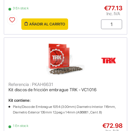
€77.13
3 En stock
Inc. IVA
AÑADIR AL CARRITO
Referencia : PKAH6631
Kit discos de fricción embrague TRK - VC1016
Kit contiene:
Plato/Disco de Embrague 1054 (3.00mm) Diametro Interior 116mm,
Diametro Exterior 139mm 12peg x 14mm (AB6861 , Cant. 8)
€72.98
1 En stock