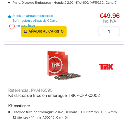
Plato/Disco de Embrague - Honda 22201-KYJ-902 (AF5522 , Cant. 5)
€49.96
Stock en almacén europeo
Inc. IVA
Estimación de llegada 6 Days
from purchase
AÑADIR AL CARRITO
Referencia : PKAH6595
Kit discos de fricción embrague TRK - CFPK0002
Kit contiene:
Disco de fricción embrague 2042 (3.00mm) - D.I 116mm x D.E 134mm -
12 dientes x 14mm (AB0645 , Cant. 6)