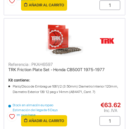
AÑADIR AL CARRITO
Referencia : PKAH6597
TRK Friction Plate Set - Honda CB500T 1975-1977
Kit contiene:
Plato/Disco de Embrague 1061/2 (3.50mm) Diametro Interior 120mm,
Diametro Exterior 139 12 peg x 14mm (AB4471 , Cant. 7)
€63.62
Stock en almacén europeo
Inc. IVA
Estimación de llegada 6 Days
from purchase
AÑADIR AL CARRITO