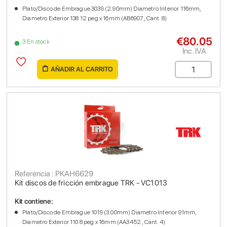
Plato/Disco de Embrague 3039 (2.90mm) Diametro Interior 116mm,
Diametro Exterior 138 12 peg x 16mm (AB6907 , Cant. 8)
€80.05
3 En stock
Inc. IVA
AÑADIR AL CARRITO
Referencia : PKAH6629
Kit discos de fricción embrague TRK - VC1013
Kit contiene:
Plato/Disco de Embrague 1019 (3.00mm) Diametro Interior 91mm,
Diametro Exterior 110 8 peg x 16mm (AA3452 , Cant. 4)