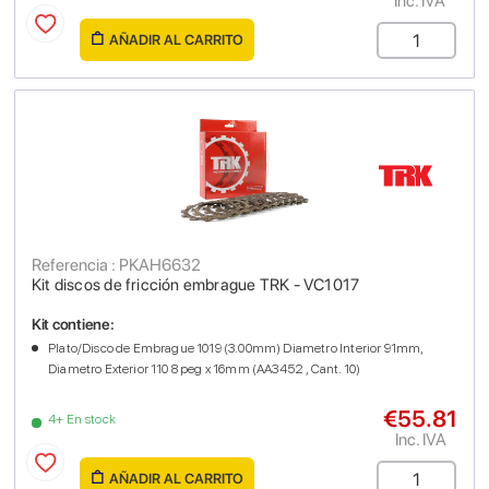
Inc. IVA
AÑADIR AL CARRITO
Referencia : PKAH6632
Kit discos de fricción embrague TRK - VC1017
Kit contiene:
Plato/Disco de Embrague 1019 (3.00mm) Diametro Interior 91mm,
Diametro Exterior 110 8 peg x 16mm (AA3452 , Cant. 10)
€55.81
4+ En stock
Inc. IVA
AÑADIR AL CARRITO