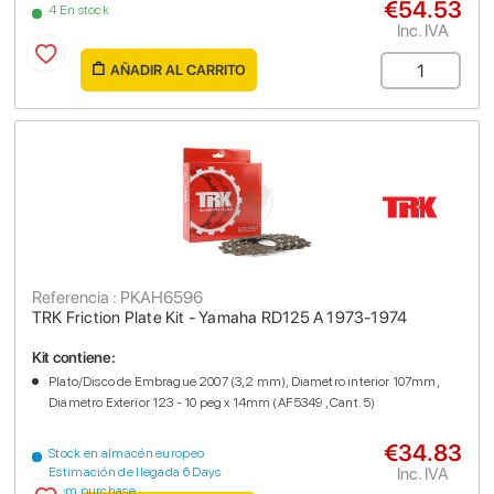
€54.53
4 En stock
Inc. IVA
AÑADIR AL CARRITO
Referencia : PKAH6596
TRK Friction Plate Kit - Yamaha RD125 A 1973-1974
Kit contiene:
Plato/Disco de Embrague 2007 (3,2 mm), Diametro interior 107mm,
Diametro Exterior 123 - 10 peg x 14mm (AF5349 , Cant. 5)
€34.83
Stock en almacén europeo
Inc. IVA
Estimación de llegada 6 Days
from purchase