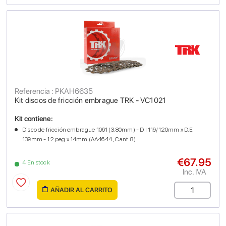
Referencia : PKAH6635
Kit discos de fricción embrague TRK - VC1021
Kit contiene:
Disco de fricción embrague 1061 (3.80mm) - D.I 119/120mm x D.E
139mm - 12 peg x 14mm (AA4644 , Cant. 8)
€67.95
4 En stock
Inc. IVA
AÑADIR AL CARRITO