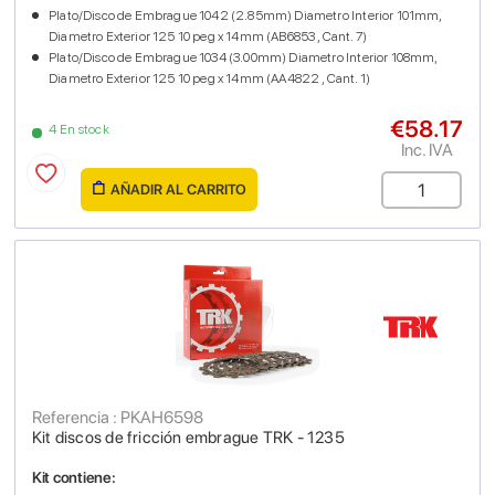
Plato/Disco de Embrague 1042 (2.85mm) Diametro Interior 101mm,
Diametro Exterior 125 10 peg x 14mm (AB6853 , Cant. 7)
Plato/Disco de Embrague 1034 (3.00mm) Diametro Interior 108mm,
Diametro Exterior 125 10 peg x 14mm (AA4822 , Cant. 1)
€58.17
4 En stock
Inc. IVA
AÑADIR AL CARRITO
Referencia : PKAH6598
Kit discos de fricción embrague TRK - 1235
Kit contiene: