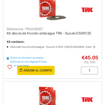
Referencia : PKAH6587
Kit discos de fricción embrague TRK - Suzuki GSXR125
Kit contiene:
Disco de fricción embrague - Suzuki 21441-25G10 (AG4444 , Cant. 5)
€45.05
Stock en almacén europeo
Inc. IVA
Estimación de llegada 6 Days
from purchase
AÑADIR AL CARRITO