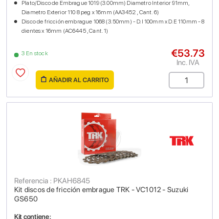
Plato/Disco de Embrague 1019 (3.00mm) Diametro Interior 91mm,
Diametro Exterior 110 8 peg x 16mm (AA3452 , Cant. 6)
Disco de fricción embrague 1068 (3.50mm) - D.I 100mm x D.E 110mm - 8
dientes x 16mm (AC6445 , Cant. 1)
€53.73
3 En stock
Inc. IVA
AÑADIR AL CARRITO
Referencia : PKAH6845
Kit discos de fricción embrague TRK - VC1012 - Suzuki
GS650
Kit contiene: