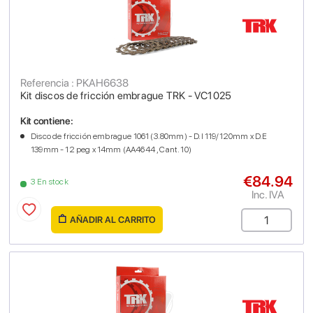
Referencia : PKAH6638
Kit discos de fricción embrague TRK - VC1025
Kit contiene:
Disco de fricción embrague 1061 (3.80mm) - D.I 119/120mm x D.E
139mm - 12 peg x 14mm (AA4644 , Cant. 10)
€84.94
3 En stock
Inc. IVA
AÑADIR AL CARRITO