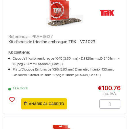
Referencia : PKAH6637
Kit discos de fricción embrague TRK - VC1023
Kit contiene:
Disco de fricción embrague 1045 (3.85mm) - D.I 129mm x D.E 151mm -
12 peg x 14mm (AA4452 , Cant. 8)
Plato/Disco de Embrague 1096 (3.80mm) Diametro Interior 135mm,
Diametro Exterior 151mm 12peg x 14mm (AD7408 , Cant. 1)
€100.76
1 En stock
Inc. IVA
AÑADIR AL CARRITO