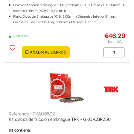
Disco de fricción embrague 1068 (3.50mm) - D.I 100mm x D.E 110mm - 8
dientes x 16mm (AC6445 , Cant. 1)
Plato/Disco de Embrague 1019 (3.00mm) Diametro Interior 91mm,
Diametro Exterior 110 8 peg x 16mm (AA3452 , Cant. 5)
€46.29
3 En stock
Inc. IVA
AÑADIR AL CARRITO
Referencia : PKAH6592
Kit discos de fricción embrague TRK - GKC-CBR250
Kit contiene: