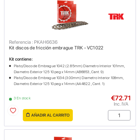
Referencia : PKAH6636
Kit discos de fricción embrague TRK - VC1022
Kit contiene:
Plato/Disco de Embrague 1042 (2.85mm) Diametro Interior 101mm,
Diametro Exterior 125 10 peg x 14mm (AB6853 , Cant. 9)
Plato/Disco de Embrague 1034 (3.00mm) Diametro Interior 108mm,
Diametro Exterior 125 10 peg x 14mm (AA4822 , Cant. 1)
€72.71
3 En stock
Inc. IVA
AÑADIR AL CARRITO