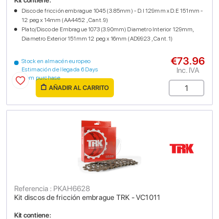
Kit contiene:
Disco de fricción embrague 1045 (3.85mm) - D.I 129mm x D.E 151mm -
12 peg x 14mm (AA4452 , Cant. 9)
Plato/Disco de Embrague 1073 (3.90mm) Diametro Interior 129mm,
Diametro Exterior 151mm 12 peg x 16mm (AD9923 , Cant. 1)
€73.96
Stock en almacén europeo
Inc. IVA
Estimación de llegada 6 Days
from purchase
AÑADIR AL CARRITO
Referencia : PKAH6628
Kit discos de fricción embrague TRK - VC1011
Kit contiene: