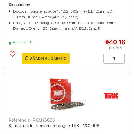
Kit contiene:
Disco de fricción embrague 1042/2 (3.00mm) - D.E 125mm x D.I
101mm - 10 peg x 14mm (AB6176 , Cant. 6)
Plato/Disco de Embrague 1034 (3.00mm) Diametro Interior 108mm,
Diametro Exterior 125 10 peg x 14mm (AA4822 , Cant. 1)
€40.16
4+ En stock
Inc. IVA
AÑADIR AL CARRITO
Referencia : PKAH6626
Kit discos de fricción embrague TRK - VC1006