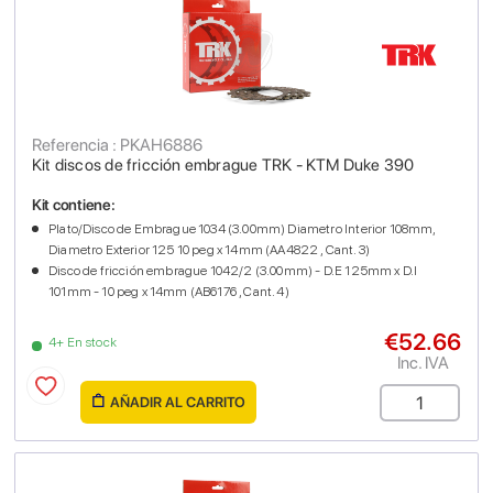
Referencia : PKAH6886
Kit discos de fricción embrague TRK - KTM Duke 390
Kit contiene:
Plato/Disco de Embrague 1034 (3.00mm) Diametro Interior 108mm,
Diametro Exterior 125 10 peg x 14mm (AA4822 , Cant. 3)
Disco de fricción embrague 1042/2 (3.00mm) - D.E 125mm x D.I
101mm - 10 peg x 14mm (AB6176 , Cant. 4)
€52.66
4+ En stock
Inc. IVA
AÑADIR AL CARRITO