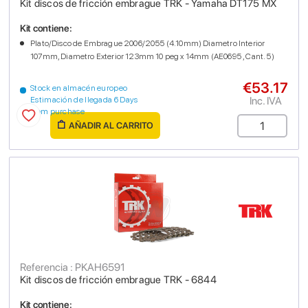
Kit discos de fricción embrague TRK - Yamaha DT175 MX
Kit contiene:
Plato/Disco de Embrague 2006/2055 (4.10mm) Diametro Interior
107mm, Diametro Exterior 123mm 10 peg x 14mm (AE0695 , Cant. 5)
€53.17
Stock en almacén europeo
Inc. IVA
Estimación de llegada 6 Days
from purchase
AÑADIR AL CARRITO
Referencia : PKAH6591
Kit discos de fricción embrague TRK - 6844
Kit contiene: