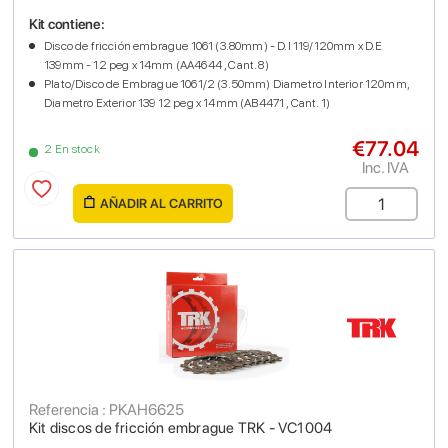
Kit contiene:
Disco de fricción embrague 1061 (3.80mm) - D.I 119/120mm x D.E
139mm - 12 peg x 14mm (AA4644 , Cant. 8)
Plato/Disco de Embrague 1061/2 (3.50mm) Diametro Interior 120mm,
Diametro Exterior 139 12 peg x 14mm (AB4471 , Cant. 1)
€77.04
2 En stock
Inc. IVA
AÑADIR AL CARRITO
Referencia : PKAH6625
Kit discos de fricción embrague TRK - VC1004