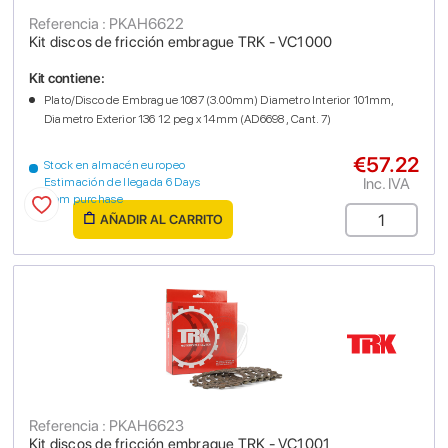
Referencia : PKAH6622
Kit discos de fricción embrague TRK - VC1000
Kit contiene:
Plato/Disco de Embrague 1087 (3.00mm) Diametro Interior 101mm,
Diametro Exterior 136 12 peg x 14mm (AD6698 , Cant. 7)
€57.22
Stock en almacén europeo
Inc. IVA
Estimación de llegada 6 Days
from purchase
AÑADIR AL CARRITO
Referencia : PKAH6623
Kit discos de fricción embrague TRK - VC1001