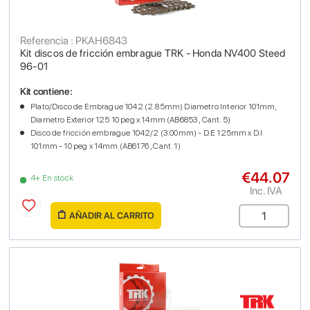
Referencia : PKAH6843
Kit discos de fricción embrague TRK - Honda NV400 Steed
96-01
Kit contiene:
Plato/Disco de Embrague 1042 (2.85mm) Diametro Interior 101mm,
Diametro Exterior 125 10 peg x 14mm (AB6853 , Cant. 5)
Disco de fricción embrague 1042/2 (3.00mm) - D.E 125mm x D.I
101mm - 10 peg x 14mm (AB6176 , Cant. 1)
€44.07
4+ En stock
Inc. IVA
AÑADIR AL CARRITO