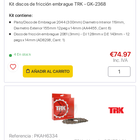
Kit discos de fricción embrague TRK - GK-2368
Kit contiene:
Plato/Disco de Embrague 2044 (3.00mm) Diametro Interior 119mm,
Diametro Exterior 155mm 12peg x 14mm (AA4455 , Cant. 6)
Disco de fricción embrague 2061 (3mm) - D.I 128mm x D.E 143mm - 12
pegs x 14mm (AD8298 , Cant. 1)
€74.97
4 En stock
Inc. IVA
AÑADIR AL CARRITO
Referencia : PKAH6334