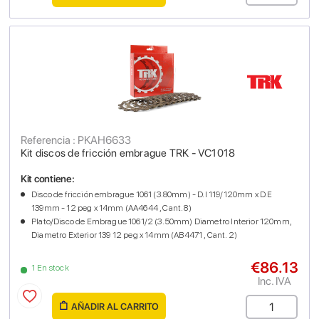
Referencia : PKAH6633
Kit discos de fricción embrague TRK - VC1018
Kit contiene:
Disco de fricción embrague 1061 (3.80mm) - D.I 119/120mm x D.E
139mm - 12 peg x 14mm (AA4644 , Cant. 8)
Plato/Disco de Embrague 1061/2 (3.50mm) Diametro Interior 120mm,
Diametro Exterior 139 12 peg x 14mm (AB4471 , Cant. 2)
€86.13
1 En stock
Inc. IVA
AÑADIR AL CARRITO