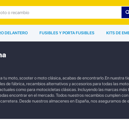
ARO DELANTERO
FUSIBLES Y PORTA FUSIBLES
KITS DE EM
ha
 tu moto, scooter o moto clásica, acabas de encontrarlo.En nuestra ti
s de fábrica, recambios alternativos y accesorios para todas las moto
tuales como para motocicletas clásicas. Incluyendo las marcas más
uedas encontrar en el mercado. Todos nuestros recambios cumplen con
a carretera. Desde nuestros almacenes en España, nos aseguramos de e