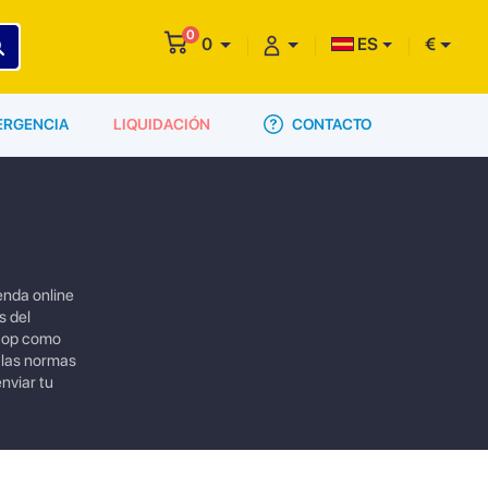
0
0
ES
€
CONTACTO
ERGENCIA
LIQUIDACIÓN
enda online
s del
 top como
 las normas
nviar tu