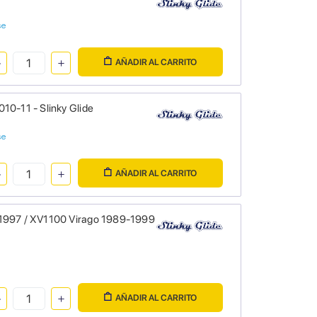
se
AÑADIR AL CARRITO
10-11 - Slinky Glide
se
AÑADIR AL CARRITO
-1997 / XV1100 Virago 1989-1999
AÑADIR AL CARRITO