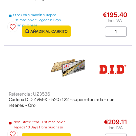
€195.40
Stock en almacén europeo
Inc. IVA
Estimación de llegada 6 Days
from purchase
AÑADIR AL CARRITO
Referencia : UZ3536
Cadena DID ZVM-X - 520x122 - superreforzada - con
retenes - Oro
€209.11
Non-Stock Item - Estimación de
Inc. IVA
llegada 13 Days from purchase