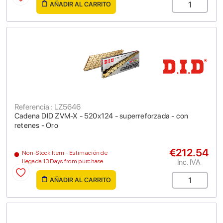
AÑADIR AL CARRITO
Referencia : LZ5646
Cadena DID ZVM-X - 520x124 - superreforzada - con
retenes - Oro
€212.54
Non-Stock Item - Estimación de
Inc. IVA
llegada 13 Days from purchase
AÑADIR AL CARRITO