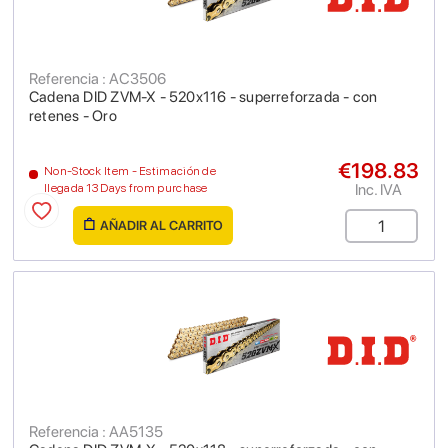
Referencia : AC3506
Cadena DID ZVM-X - 520x116 - superreforzada - con
retenes - Oro
€198.83
Non-Stock Item - Estimación de
Inc. IVA
llegada 13 Days from purchase
AÑADIR AL CARRITO
Referencia : AA5135