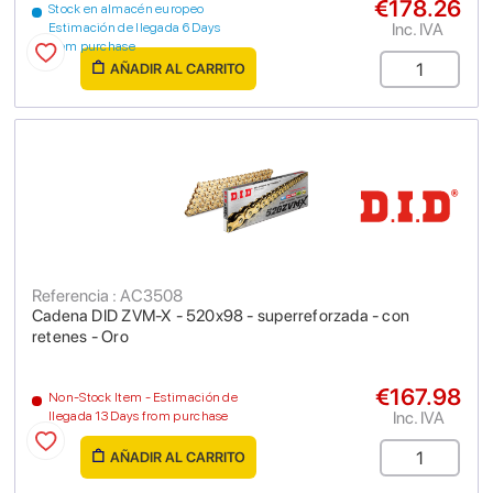
€178.26
Stock en almacén europeo
Inc. IVA
Estimación de llegada 6 Days
from purchase
AÑADIR AL CARRITO
Referencia : AC3508
Cadena DID ZVM-X - 520x98 - superreforzada - con
retenes - Oro
€167.98
Non-Stock Item - Estimación de
Inc. IVA
llegada 13 Days from purchase
AÑADIR AL CARRITO