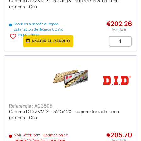
Cadena DID ZVM-X - 520x118 - superreforzada - con
retenes - Oro
€202.26
Stock en almacén europeo
Inc. IVA
Estimación de llegada 6 Days
from purchase
AÑADIR AL CARRITO
Referencia : AC3505
Cadena DID ZVM-X - 520x120 - superreforzada - con
retenes - Oro
€205.70
Non-Stock Item - Estimación de
Inc. IVA
llegada 13 Days from purchase