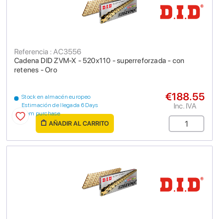
Referencia : AC3556
Cadena DID ZVM-X - 520x110 - superreforzada - con
retenes - Oro
€188.55
Stock en almacén europeo
Inc. IVA
Estimación de llegada 6 Days
from purchase
AÑADIR AL CARRITO