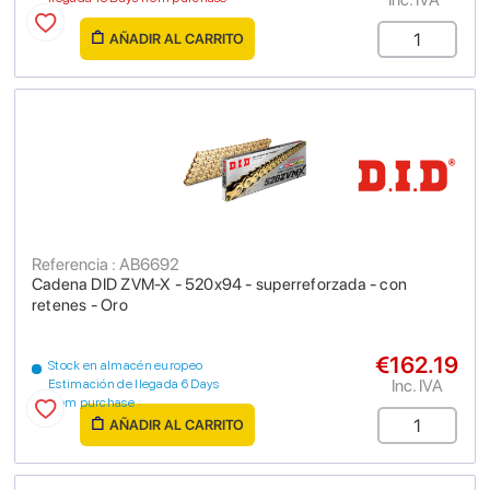
AÑADIR AL CARRITO
Referencia : AB6692
Cadena DID ZVM-X - 520x94 - superreforzada - con
retenes - Oro
€162.19
Stock en almacén europeo
Inc. IVA
Estimación de llegada 6 Days
from purchase
AÑADIR AL CARRITO