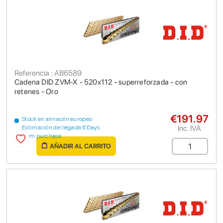
Referencia : AB6589
Cadena DID ZVM-X - 520x112 - superreforzada - con
retenes - Oro
€191.97
Stock en almacén europeo
Inc. IVA
Estimación de llegada 6 Days
from purchase
AÑADIR AL CARRITO