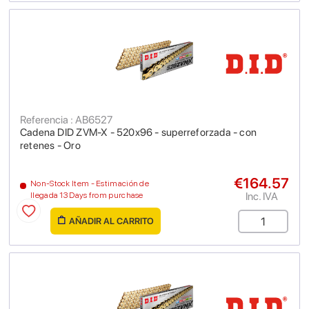
Referencia : AB6527
Cadena DID ZVM-X - 520x96 - superreforzada - con
retenes - Oro
€164.57
Non-Stock Item - Estimación de
Inc. IVA
llegada 13 Days from purchase
AÑADIR AL CARRITO