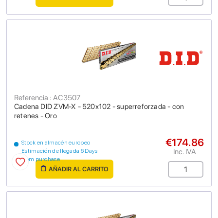
Referencia : AC3507
Cadena DID ZVM-X - 520x102 - superreforzada - con
retenes - Oro
€174.86
Stock en almacén europeo
Inc. IVA
Estimación de llegada 6 Days
from purchase
AÑADIR AL CARRITO