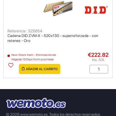
Referencia : SZ6854
Cadena DID ZVM-X - 520x130 - superreforzada - con
retenes - Oro
€222.82
Non-Stock Item - Estimación de
Inc. IVA
llegada 13 Days from purchase
AÑADIR AL CARRITO
© 2026 www.wemoto.es.
Todos los derechos reservados.