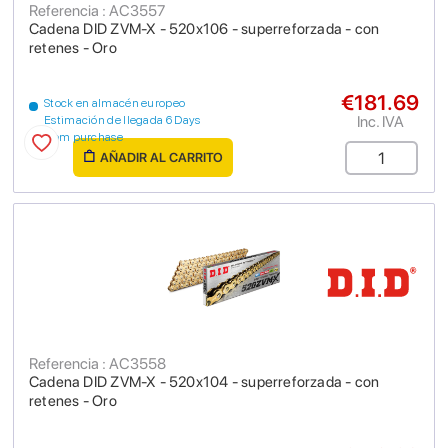
Referencia : AC3557
Cadena DID ZVM-X - 520x106 - superreforzada - con
retenes - Oro
€181.69
Stock en almacén europeo
Inc. IVA
Estimación de llegada 6 Days
from purchase
AÑADIR AL CARRITO
Referencia : AC3558
Cadena DID ZVM-X - 520x104 - superreforzada - con
retenes - Oro