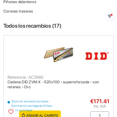
Piñones delanteros
Coronas traseras
Todos los recambios (
17
)
Referencia : AC3560
Cadena DID ZVM-X - 520x100 - superreforzada - con
retenes - Oro
€171.41
Stock en almacén europeo
Inc. IVA
Estimación de llegada 6 Days
from purchase
AÑADIR AL CARRITO