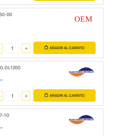
-60-00
AÑADIR AL CARRITO
00, GL1200
se
AÑADIR AL CARRITO
07-10
se