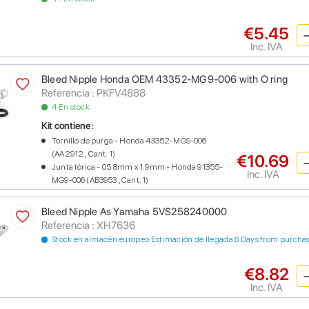
€5.45
Inc. IVA
Bleed Nipple Honda OEM 43352-MG9-006 with O ring
Referencia : PKFV4888
4 En stock
Kit contiene:
Tornillo de purga - Honda 43352-MG9-006
(AA2912 , Cant. 1)
€10.69
Junta tórica - 05.8mm x 1.9mm - Honda 91355-
Inc. IVA
MG9-006 (AB3953 , Cant. 1)
Bleed Nipple As Yamaha 5VS258240000
Referencia : XH7636
Stock en almacén europeo Estimación de llegada 6 Days from purcha
€8.82
Inc. IVA