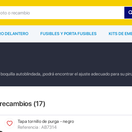
ARO DELANTERO
FUSIBLES Y PORTA FUSIBLES
KITS DE EM
boquilla autoblindada, ¡podrá encontrar el ajuste adecuado para su pin
 recambios (
17
)
Tapa tornillo de purga - negro
Referencia : AB7314