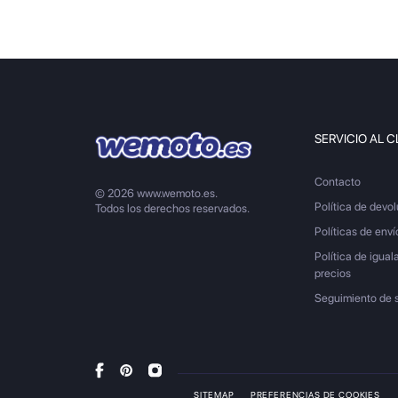
SERVICIO AL C
Contacto
© 2026 www.wemoto.es.
Política de devo
Todos los derechos reservados.
Políticas de enví
Política de igual
precios
Seguimiento de 
SITEMAP
PREFERENCIAS DE COOKIES