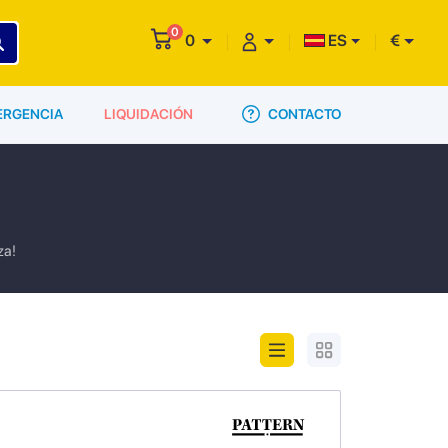
0
0
ES
€
CONTACTO
ERGENCIA
LIQUIDACIÓN
za!