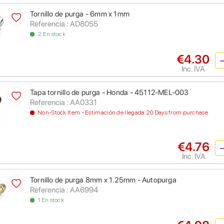
Tornillo de purga - 6mm x 1mm
Referencia : AD8055
2 En stock
€4.30
Inc. IVA
Tapa tornillo de purga - Honda - 45112-MEL-003
Referencia : AA0331
Non-Stock Item - Estimación de llegada 20 Days from purchase
€4.76
Inc. IVA
Tornillo de purga 8mm x 1.25mm - Autopurga
Referencia : AA6994
1 En stock