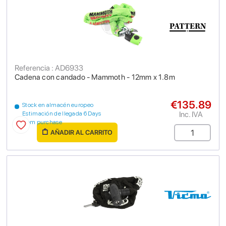
Referencia : AD6933
Cadena con candado - Mammoth - 12mm x 1.8m
€135.89
Stock en almacén europeo
Inc. IVA
Estimación de llegada 6 Days
from purchase
AÑADIR AL CARRITO