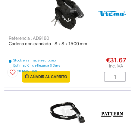
Referencia : AD9180
Cadena con candado - 8 x 8 x 1500 mm
€31.67
Stock en almacén europeo
Inc. IVA
Estimación de llegada 6 Days
from purchase
AÑADIR AL CARRITO