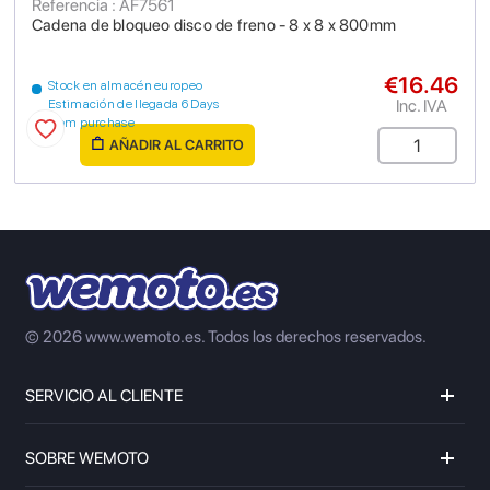
Referencia : AF7561
Cadena de bloqueo disco de freno - 8 x 8 x 800mm
€16.46
Stock en almacén europeo
Inc. IVA
Estimación de llegada 6 Days
from purchase
AÑADIR AL CARRITO
© 2026 www.wemoto.es.
Todos los derechos reservados.
SERVICIO AL CLIENTE
SOBRE WEMOTO