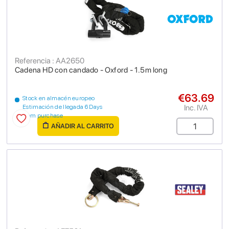
Referencia : AA2650
Cadena HD con candado - Oxford - 1.5m long
€63.69
Stock en almacén europeo
Inc. IVA
Estimación de llegada 6 Days
from purchase
AÑADIR AL CARRITO