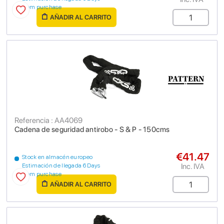
from purchase
AÑADIR AL CARRITO
Referencia : AA4069
Cadena de seguridad antirobo - S & P - 150cms
€41.47
Stock en almacén europeo
Inc. IVA
Estimación de llegada 6 Days
from purchase
AÑADIR AL CARRITO