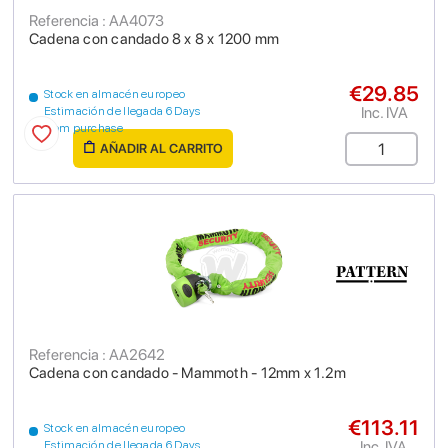
Referencia : AA4073
Cadena con candado 8 x 8 x 1200 mm
€29.85
Stock en almacén europeo
Inc. IVA
Estimación de llegada 6 Days
from purchase
AÑADIR AL CARRITO
Referencia : AA2642
Cadena con candado - Mammoth - 12mm x 1.2m
€113.11
Stock en almacén europeo
Inc. IVA
Estimación de llegada 6 Days