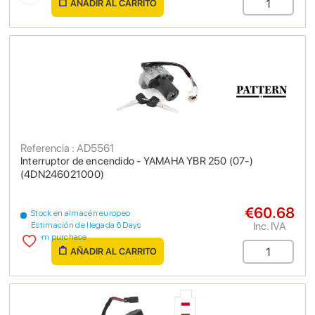
AÑADIR AL CARRITO
Referencia : AD5561
Interruptor de encendido - YAMAHA YBR 250 (07-)
(4DN246021000)
€60.68
Stock en almacén europeo
Inc. IVA
Estimación de llegada 6 Days
from purchase
AÑADIR AL CARRITO