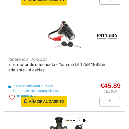
Referencia : AA2227
Interruptor de encendido - Yamaha DT125R 1998 en
adelante - 4 cables
€45.89
Stock en almacén europeo
Inc. IVA
Estimación de llegada 6 Days
from purchase
AÑADIR AL CARRITO