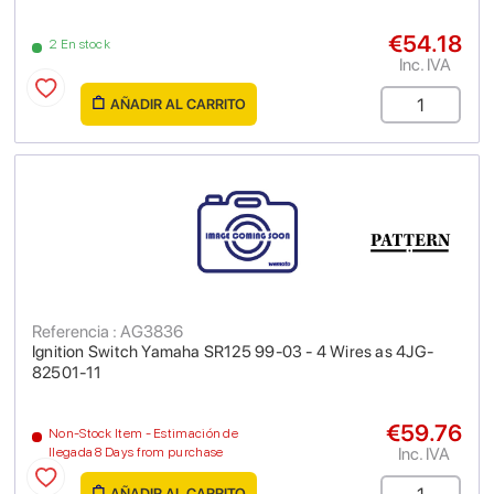
€54.18
2 En stock
Inc. IVA
AÑADIR AL CARRITO
Referencia : AG3836
Ignition Switch Yamaha SR125 99-03 - 4 Wires as 4JG-
82501-11
€59.76
Non-Stock Item - Estimación de
Inc. IVA
llegada 8 Days from purchase
AÑADIR AL CARRITO