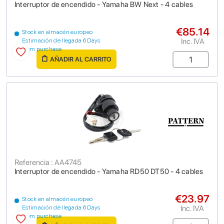
Interruptor de encendido - Yamaha BW Next - 4 cables
€85.14
Stock en almacén europeo
Inc. IVA
Estimación de llegada 6 Days
from purchase
AÑADIR AL CARRITO
Referencia : AA4745
Interruptor de encendido - Yamaha RD50 DT50 - 4 cables
€23.97
Stock en almacén europeo
Inc. IVA
Estimación de llegada 6 Days
from purchase