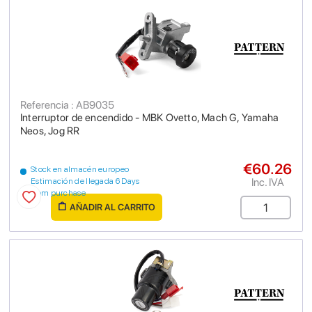
Referencia : AB9035
Interruptor de encendido - MBK Ovetto, Mach G, Yamaha
Neos, Jog RR
€60.26
Stock en almacén europeo
Inc. IVA
Estimación de llegada 6 Days
from purchase
AÑADIR AL CARRITO