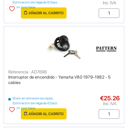
Inc. IVA
Estimación de llegada 6 Days
from purchase
AÑADIR AL CARRITO
Referencia : AD7696
Interruptor de encendido - Yamaha V80 1979-1982 - 5
cables
€25.26
Stock en almacén europeo
Inc. IVA
Estimación de llegada 6 Days
from purchase
AÑADIR AL CARRITO