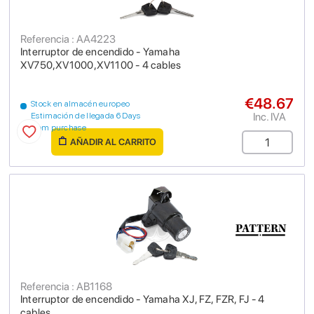
Referencia : AA4223
Interruptor de encendido - Yamaha
XV750,XV1000,XV1100 - 4 cables
€48.67
Stock en almacén europeo
Inc. IVA
Estimación de llegada 6 Days
from purchase
AÑADIR AL CARRITO
Referencia : AB1168
Interruptor de encendido - Yamaha XJ, FZ, FZR, FJ - 4
cables