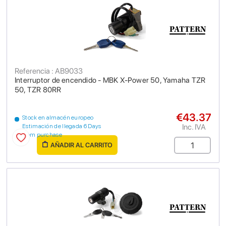
Referencia : AB9033
Interruptor de encendido - MBK X-Power 50, Yamaha TZR
50, TZR 80RR
€43.37
Stock en almacén europeo
Inc. IVA
Estimación de llegada 6 Days
from purchase
AÑADIR AL CARRITO