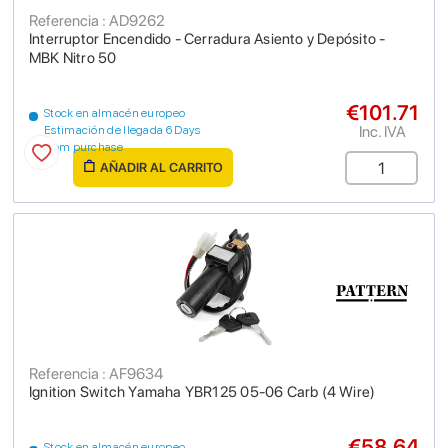
Referencia : AD9262
Interruptor Encendido - Cerradura Asiento y Depósito -
MBK Nitro 50
€101.71
Stock en almacén europeo
Inc. IVA
Estimación de llegada 6 Days
from purchase
AÑADIR AL CARRITO
Referencia : AF9634
Ignition Switch Yamaha YBR125 05-06 Carb (4 Wire)
€58.64
Stock en almacén europeo