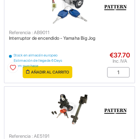
Referencia : AB9011
Interruptor de encendido - Yamaha Big Jog
€37.70
Stock en almacén europeo
Inc. IVA
Estimación de llegada 6 Days
from purchase
AÑADIR AL CARRITO
Referencia : AE5191