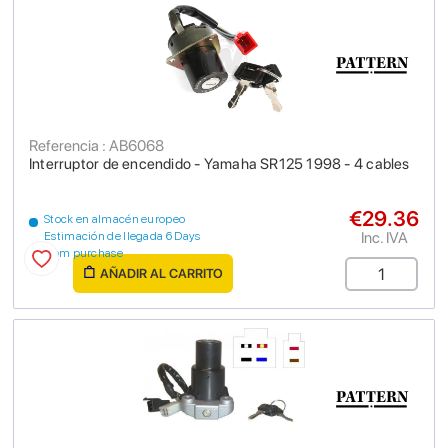
Referencia : AB6068
Interruptor de encendido - Yamaha SR125 1998 - 4 cables
€29.36
Stock en almacén europeo
Inc. IVA
Estimación de llegada 6 Days
from purchase
AÑADIR AL CARRITO