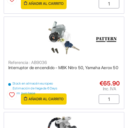
AÑADIR AL CARRITO
Referencia : AB9036
Interruptor de encendido - MBK Nitro 50, Yamaha Aerox 50
€65.90
Stock en almacén europeo
Inc. IVA
Estimación de llegada 6 Days
from purchase
AÑADIR AL CARRITO