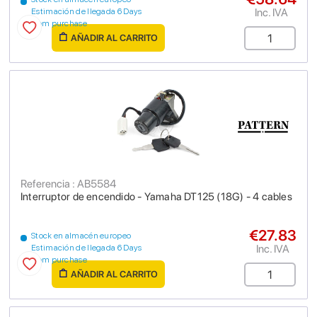
Inc. IVA
Estimación de llegada 6 Days
from purchase
AÑADIR AL CARRITO
Referencia : AB5584
Interruptor de encendido - Yamaha DT125 (18G) - 4 cables
€27.83
Stock en almacén europeo
Inc. IVA
Estimación de llegada 6 Days
from purchase
AÑADIR AL CARRITO