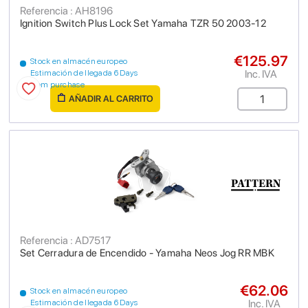
Referencia : AH8196
Ignition Switch Plus Lock Set Yamaha TZR 50 2003-12
€125.97
Stock en almacén europeo
Inc. IVA
Estimación de llegada 6 Days
from purchase
AÑADIR AL CARRITO
Referencia : AD7517
Set Cerradura de Encendido - Yamaha Neos Jog RR MBK
€62.06
Stock en almacén europeo
Inc. IVA
Estimación de llegada 6 Days