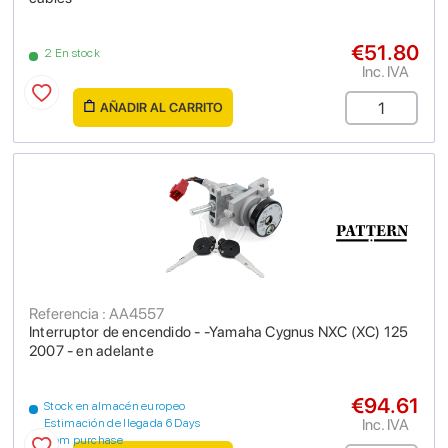
€51.80
2 En stock
Inc. IVA
AÑADIR AL CARRITO
Referencia : AA4557
Interruptor de encendido - -Yamaha Cygnus NXC (XC) 125
2007 - en adelante
€94.61
Stock en almacén europeo
Inc. IVA
Estimación de llegada 6 Days
from purchase