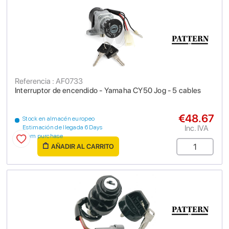
Referencia : AF0733
Interruptor de encendido - Yamaha CY50 Jog - 5 cables
€48.67
Stock en almacén europeo
Inc. IVA
Estimación de llegada 6 Days
from purchase
AÑADIR AL CARRITO