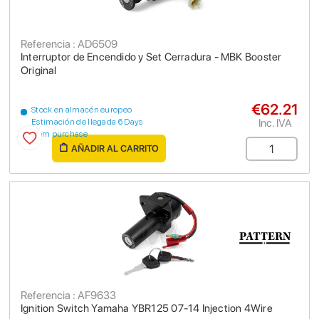
Referencia : AD6509
Interruptor de Encendido y Set Cerradura - MBK Booster
Original
€62.21
Stock en almacén europeo
Inc. IVA
Estimación de llegada 6 Days
from purchase
AÑADIR AL CARRITO
Referencia : AF9633
Ignition Switch Yamaha YBR125 07-14 Injection 4Wire