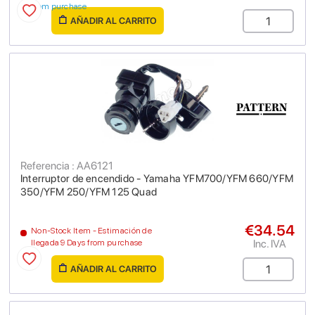
from purchase
AÑADIR AL CARRITO
Referencia : AA6121
Interruptor de encendido - Yamaha YFM700/YFM 660/YFM
350/YFM 250/YFM 125 Quad
€34.54
Non-Stock Item - Estimación de
Inc. IVA
llegada 9 Days from purchase
AÑADIR AL CARRITO