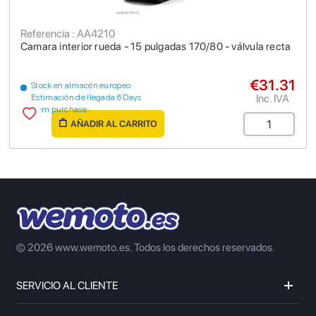
Referencia : AA4210
Camara interior rueda - 15 pulgadas 170/80 - válvula recta
€31.31
Stock en almacén europeo
Inc. IVA
Estimación de llegada 6 Days
from purchase
AÑADIR AL CARRITO
© 2026 www.wemoto.es.
Todos los derechos reservados.
SERVICIO AL CLIENTE