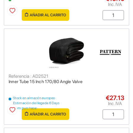
Inc. IVA
AÑADIR AL CARRITO
Referencia : AD2521
Inner Tube 15 Inch 170/80 Angle Valve
€27.13
Stock en almacén europeo
Inc. IVA
Estimación de llegada 6 Days
from purchase
AÑADIR AL CARRITO