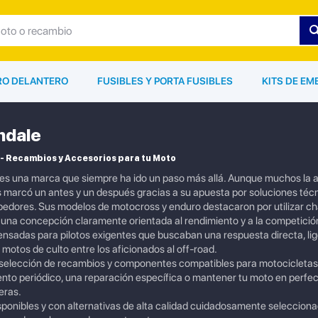
ARO DELANTERO
FUSIBLES Y PORTA FUSIBLES
KITS DE EM
ndale
- Recambios y Accesorios para tu Moto
s una marca que siempre ha ido un paso más allá. Aunque muchos la asoc
 marcó un antes y un después gracias a su apuesta por soluciones técn
edores. Sus modelos de motocross y enduro destacaron por utilizar cha
una concepción claramente orientada al rendimiento y a la competició
sadas para pilotos exigentes que buscaban una respuesta directa, lig
motos de culto entre los aficionados al off-road.
selección de recambios y componentes compatibles para motocicletas
ento periódico, una reparación específica o mantener tu moto en perfe
eras.
ponibles y con alternativas de alta calidad cuidadosamente seleccion