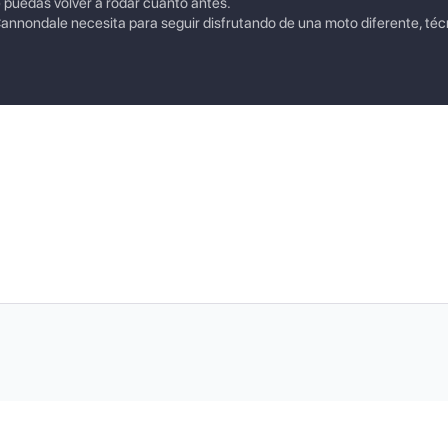
e puedas volver a rodar cuanto antes.
nnondale necesita para seguir disfrutando de una moto diferente, téc