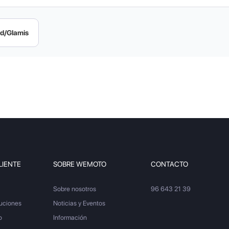
d/Glamis
LIENTE
SOBRE WEMOTO
CONTACTO
Sobre nosotros
96 643 21 39
luciones
Noticias y Eventos
o
Información