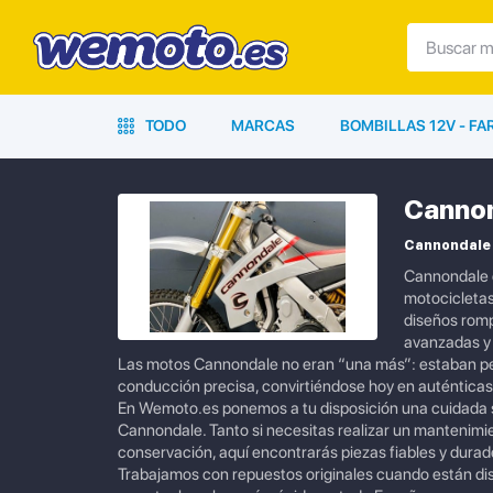
TODO
MARCAS
BOMBILLAS 12V - F
Canno
Cannondale 
Cannondale e
motocicletas
diseños romp
avanzadas y 
Las motos Cannondale no eran “una más”: estaban pen
conducción precisa, convirtiéndose hoy en auténticas 
En Wemoto.es ponemos a tu disposición una cuidada 
Cannondale. Tanto si necesitas realizar un mantenimi
conservación, aquí encontrarás piezas fiables y durad
Trabajamos con repuestos originales cuando están dis