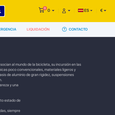
0
0
ES
€
CONTACTO
ERGENCIA
LIQUIDACIÓN
ian al mundo de la bicicleta, su incursión en las
icas poco convencionales, materiales ligeros y
sis de aluminio de gran rigidez, suspensiones
n.
ereza y una
cto estado de
adas, siempre