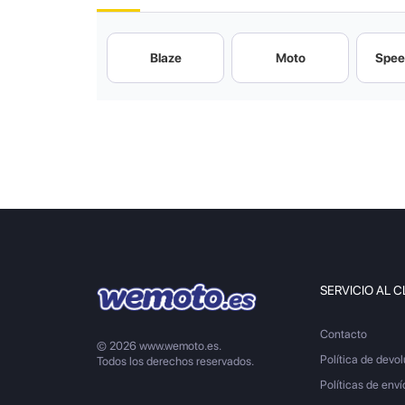
Blaze
Moto
Spee
SERVICIO AL C
Contacto
© 2026 www.wemoto.es.
Política de devo
Todos los derechos reservados.
Políticas de enví