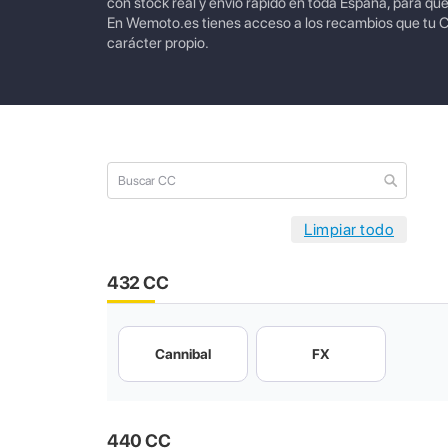
con stock real y envío rápido en toda España, para qu
En Wemoto.es tienes acceso a los recambios que tu Ca
carácter propio.
432 CC
Cannibal
FX
440 CC