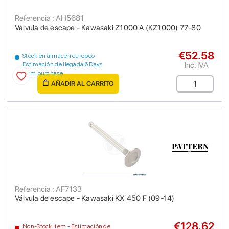
Referencia : AH5681
Válvula de escape - Kawasaki Z1000 A (KZ1000) 77-80
€52.58
Stock en almacén europeo
Inc. IVA
Estimación de llegada 6 Days
from purchase
AÑADIR AL CARRITO
Referencia : AF7133
Válvula de escape - Kawasaki KX 450 F (09-14)
€128.62
Non-Stock Item - Estimación de