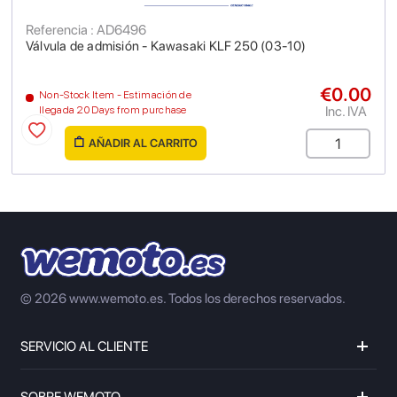
Referencia : AD6496
Válvula de admisión - Kawasaki KLF 250 (03-10)
€0.00
Non-Stock Item - Estimación de
Inc. IVA
llegada 20 Days from purchase
AÑADIR AL CARRITO
© 2026 www.wemoto.es.
Todos los derechos reservados.
SERVICIO AL CLIENTE