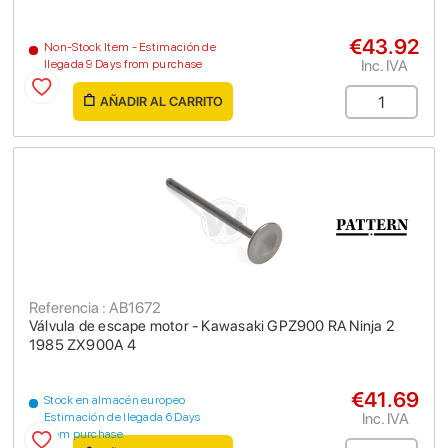
€43.92
Non-Stock Item - Estimación de
Inc. IVA
llegada 9 Days from purchase
AÑADIR AL CARRITO
Referencia : AB1672
Válvula de escape motor - Kawasaki GPZ900 RA Ninja 2
1985 ZX900A 4
€41.69
Stock en almacén europeo
Inc. IVA
Estimación de llegada 6 Days
from purchase