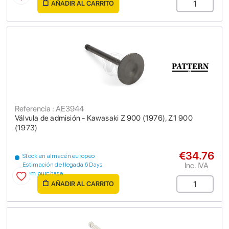
AÑADIR AL CARRITO
Referencia : AE3944
Válvula de admisión - Kawasaki Z 900 (1976), Z1 900
(1973)
€34.76
Stock en almacén europeo
Inc. IVA
Estimación de llegada 6 Days
from purchase
AÑADIR AL CARRITO