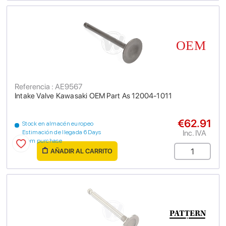
Referencia : AE9567
Intake Valve Kawasaki OEM Part As 12004-1011
€62.91
Stock en almacén europeo
Inc. IVA
Estimación de llegada 6 Days
from purchase
AÑADIR AL CARRITO