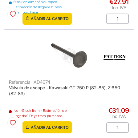
€27.91
Stock en almacén europeo
Inc. IVA
Estimación de llegada 6 Days
from purchase
AÑADIR AL CARRITO
Referencia : AD4674
Válvula de escape - Kawasaki GT 750 P (82-85), Z 650
(82-83)
€31.09
Non-Stock Item - Estimación de
Inc. IVA
llegada 9 Days from purchase
AÑADIR AL CARRITO