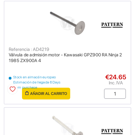
Referencia : AD4219
Válvula de admisión motor - Kawasaki GPZ900 RA Ninja 2
1985 ZX900A 4
€24.65
Stock en almacén europeo
Inc. IVA
Estimación de llegada 6 Days
from purchase
AÑADIR AL CARRITO