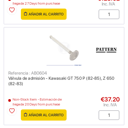
Inc. IVA
llegada 27 Days from purchase
AÑADIR AL CARRITO
Referencia : AB0604
Válvula de admisión - Kawasaki GT 750 P (82-85), Z 650
(82-83)
€37.20
Non-Stock Item - Estimación de
Inc. IVA
llegada 20 Days from purchase
AÑADIR AL CARRITO