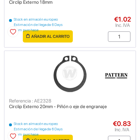
Circlip Externo 18mm
€1.02
Stock en almacén europeo
Inc. IVA
Estimación de llegada 6 Days
from purchase
AÑADIR AL CARRITO
Referencia : AE2328
Circlip Externo 20mm - Piñón o eje de engranaje
€0.83
Stock en almacén europeo
Inc. IVA
Estimación de llegada 6 Days
from purchase