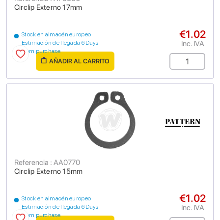
Circlip Externo 17mm
€1.02
Stock en almacén europeo
Inc. IVA
Estimación de llegada 6 Days
from purchase
AÑADIR AL CARRITO
Referencia : AA0770
Circlip Externo 15mm
€1.02
Stock en almacén europeo
Inc. IVA
Estimación de llegada 6 Days
from purchase