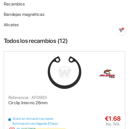
Recambios
Bandejas magnéticas
Alicates
Todos los recambios (
12
)
Referencia : AF0993
Circlip Interno 26mm
€1.68
Stock en almacén europeo
Inc. IVA
Estimación de llegada 6 Days
from purchase