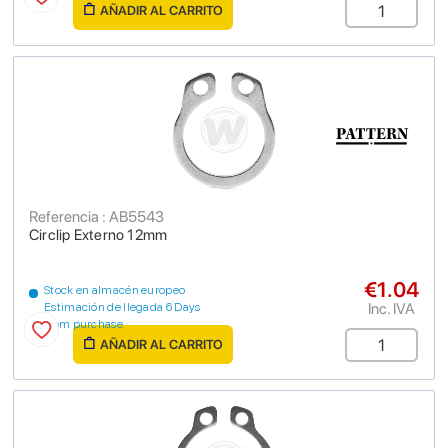
AÑADIR AL CARRITO
Referencia : AB5543
Circlip Externo 12mm
€1.04
Stock en almacén europeo
Inc. IVA
Estimación de llegada 6 Days
from purchase
AÑADIR AL CARRITO