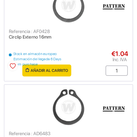
Referencia : AF0428
Circlip Externo 16mm
€1.04
Stock en almacén europeo
Inc. IVA
Estimación de llegada 6 Days
from purchase
AÑADIR AL CARRITO
Referencia : AD6483