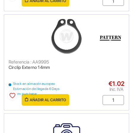
AÑADIR AL CARRITO
Referencia : AA9995
Circlip Externo 14mm
€1.02
Stock en almacén europeo
Inc. IVA
Estimación de llegada 6 Days
from purchase
AÑADIR AL CARRITO