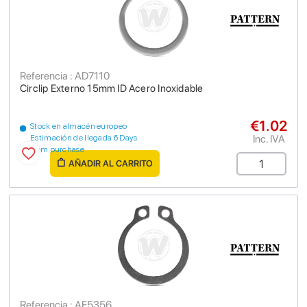
Referencia : AD7110
Circlip Externo 15mm ID Acero Inoxidable
€1.02
Stock en almacén europeo
Inc. IVA
Estimación de llegada 6 Days
from purchase
AÑADIR AL CARRITO
Referencia : AF5356