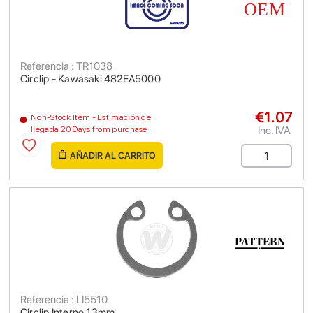
Referencia : TR1038
Circlip - Kawasaki 482EA5000
€1.07
Non-Stock Item - Estimación de
Inc. IVA
llegada 20 Days from purchase
AÑADIR AL CARRITO
Referencia : LI5510
Circlip Interno 13mm