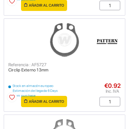
AÑADIR AL CARRITO
Referencia : AF5727
Circlip Externo 13mm
€0.92
Stock en almacén europeo
Inc. IVA
Estimación de llegada 6 Days
from purchase
AÑADIR AL CARRITO