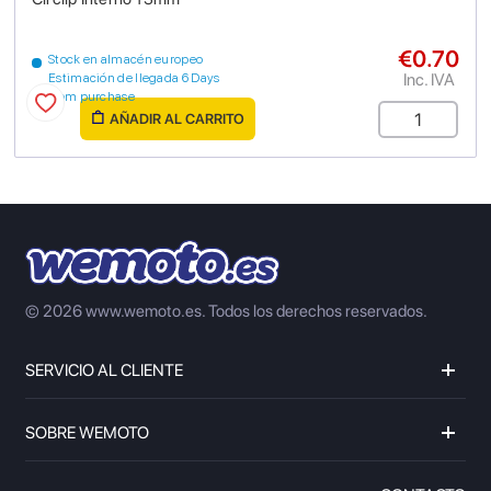
€0.70
Stock en almacén europeo
Inc. IVA
Estimación de llegada 6 Days
from purchase
AÑADIR AL CARRITO
© 2026 www.wemoto.es.
Todos los derechos reservados.
SERVICIO AL CLIENTE
SOBRE WEMOTO