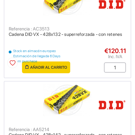
Referencia : AC3513
Cadena DID VX - 428x132 - superreforzada - con retenes
€120.11
Stock en almacén europeo
Inc. IVA
Estimación de llegada 6 Days
from purchase
AÑADIR AL CARRITO
Referencia : AA5214