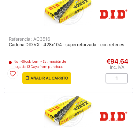
Referencia : AC3516
Cadena DID VX - 428x104 - superreforzada - con retenes
€94.64
Non-Stock Item - Estimación de
Inc. IVA
llegada 13 Days from purchase
AÑADIR AL CARRITO