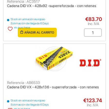
Referencia : AC3517
Cadena DID VX - 428x92 -superreforzada - con retenes
€83.70
Stock en almacén europeo
Inc. IVA
Estimación de llegada 6 Days
from purchase
AÑADIR AL CARRITO
Referencia : AB6533
Cadena DID VX - 428x136 - superreforzada - con retenes
€123.74
Stock en almacén europeo
Inc. IVA
Estimación de llegada 6 Days
from purchase