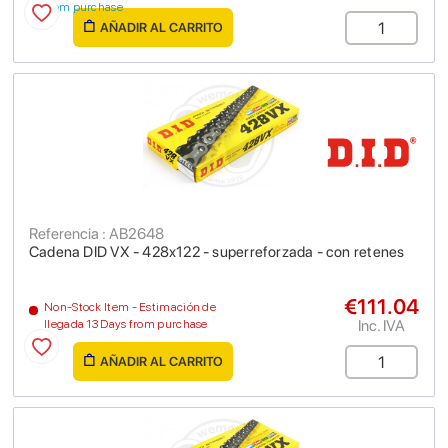
from purchase
AÑADIR AL CARRITO
Referencia : AB2648
Cadena DID VX - 428x122 - superreforzada - con retenes
€111.04
Non-Stock Item - Estimación de
Inc. IVA
llegada 13 Days from purchase
AÑADIR AL CARRITO