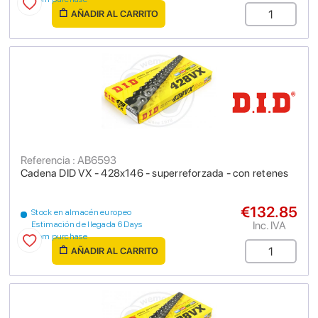
AÑADIR AL CARRITO
Referencia : AB6593
Cadena DID VX - 428x146 - superreforzada - con retenes
€132.85
Stock en almacén europeo
Inc. IVA
Estimación de llegada 6 Days
from purchase
AÑADIR AL CARRITO