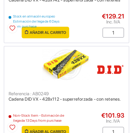
Cadena DID VX - 428x142 - superreforzada - con retenes
€129.21
Stock en almacén europeo
Inc. IVA
Estimación de llegada 6 Days
from purchase
AÑADIR AL CARRITO
Referencia : AB0249
Cadena DID VX - 428x112 - superreforzada - con retenes.
€101.93
Non-Stock Item - Estimación de
Inc. IVA
llegada 13 Days from purchase
AÑADIR AL CARRITO