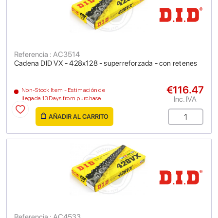
Referencia : AC3514
Cadena DID VX - 428x128 - superreforzada - con retenes
€116.47
Non-Stock Item - Estimación de
Inc. IVA
llegada 13 Days from purchase
AÑADIR AL CARRITO
Referencia : AC4533