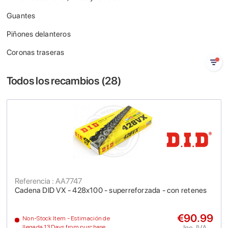
Guantes
Piñones delanteros
Coronas traseras
Todos los recambios (
28
)
Referencia : AA7747
Cadena DID VX - 428x100 - superreforzada - con retenes
€90.99
Non-Stock Item - Estimación de
Inc. IVA
llegada 13 Days from purchase