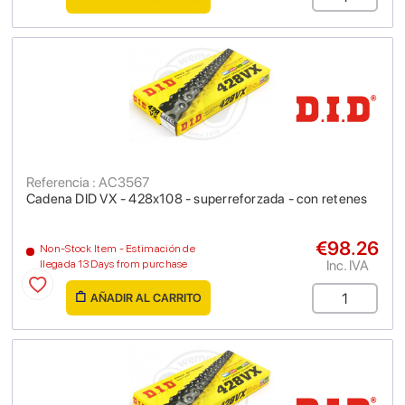
Referencia : AC3567
Cadena DID VX - 428x108 - superreforzada - con retenes
€98.26
Non-Stock Item - Estimación de
Inc. IVA
llegada 13 Days from purchase
AÑADIR AL CARRITO