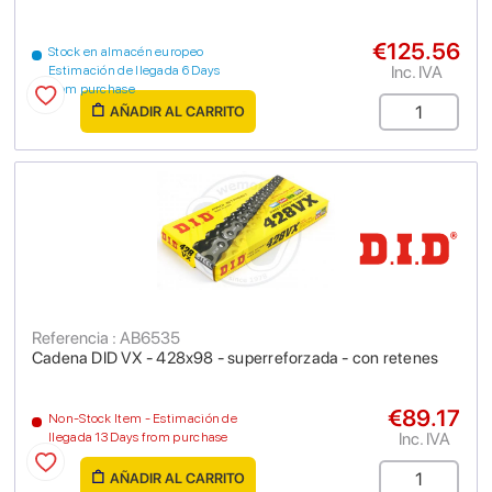
€125.56
Stock en almacén europeo
Inc. IVA
Estimación de llegada 6 Days
from purchase
AÑADIR AL CARRITO
Referencia : AB6535
Cadena DID VX - 428x98 - superreforzada - con retenes
€89.17
Non-Stock Item - Estimación de
Inc. IVA
llegada 13 Days from purchase
AÑADIR AL CARRITO