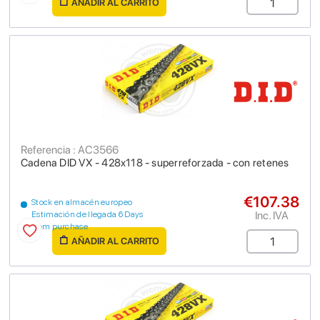
AÑADIR AL CARRITO
Referencia : AC3566
Cadena DID VX - 428x118 - superreforzada - con retenes
€107.38
Stock en almacén europeo
Inc. IVA
Estimación de llegada 6 Days
from purchase
AÑADIR AL CARRITO