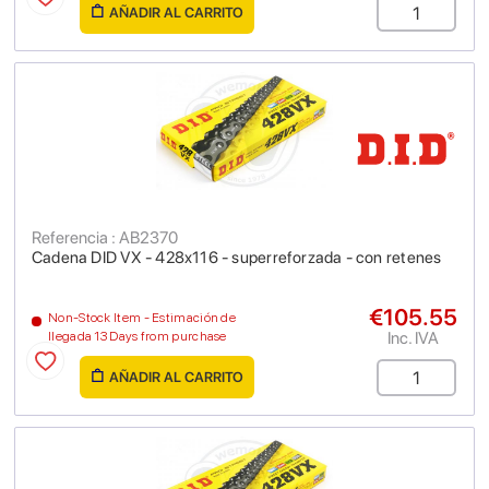
AÑADIR AL CARRITO
Referencia : AB2370
Cadena DID VX - 428x116 - superreforzada - con retenes
€105.55
Non-Stock Item - Estimación de
Inc. IVA
llegada 13 Days from purchase
AÑADIR AL CARRITO