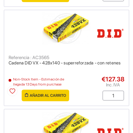
Referencia : AC3565
Cadena DID VX - 428x140 - superreforzada - con retenes
€127.38
Non-Stock Item - Estimación de
Inc. IVA
llegada 13 Days from purchase
AÑADIR AL CARRITO