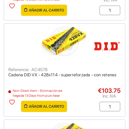
AÑADIR AL CARRITO
Referencia : AC4578
Cadena DID VX - 428x114 - superreforzada - con retenes
€103.75
Non-Stock Item - Estimación de
Inc. IVA
llegada 13 Days from purchase
AÑADIR AL CARRITO