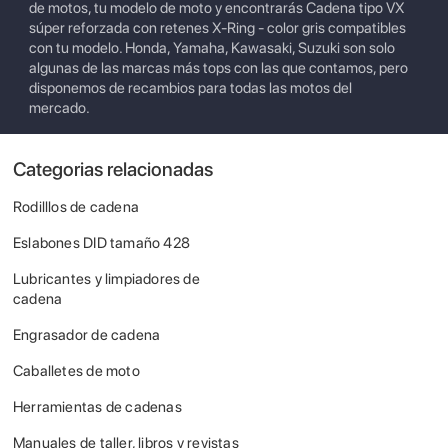
de motos, tu modelo de moto y encontrarás Cadena tipo VX
súper reforzada con retenes X-Ring - color gris compatibles
con tu modelo. Honda, Yamaha, Kawasaki, Suzuki son solo
algunas de las marcas más tops con las que contamos, pero
disponemos de recambios para todas las motos del
mercado.
Categorias relacionadas
Rodilllos de cadena
Eslabones DID tamaño 428
Lubricantes y limpiadores de
cadena
Engrasador de cadena
Caballetes de moto
Herramientas de cadenas
Manuales de taller, libros y revistas