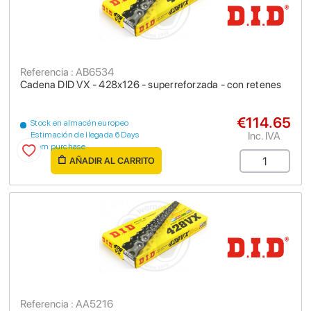
Referencia : AB6534
Cadena DID VX - 428x126 - superreforzada - con retenes
€114.65
Stock en almacén europeo
Inc. IVA
Estimación de llegada 6 Days
from purchase
AÑADIR AL CARRITO
Referencia : AA5216