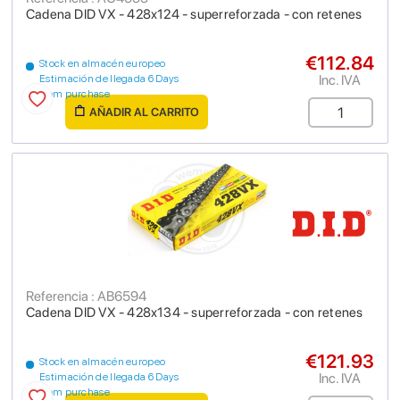
Cadena DID VX - 428x124 - superreforzada - con retenes
€112.84
Stock en almacén europeo
Inc. IVA
Estimación de llegada 6 Days
from purchase
AÑADIR AL CARRITO
Referencia : AB6594
Cadena DID VX - 428x134 - superreforzada - con retenes
€121.93
Stock en almacén europeo
Inc. IVA
Estimación de llegada 6 Days
from purchase