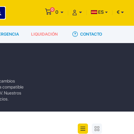
0
0
ES
€
CONTACTO
ERGENCIA
LIQUIDACIÓN
ecambios
a compatible
V. Nuestros
cios.