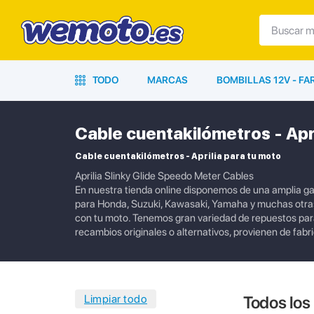
TODO
MARCAS
BOMBILLAS 12V - F
Cable cuentakilómetros - Apri
Cable cuentakilómetros - Aprilia para tu moto
Aprilia Slinky Glide Speedo Meter Cables
En nuestra tienda online disponemos de una amplia g
para Honda, Suzuki, Kawasaki, Yamaha y muchas otras
con tu moto. Tenemos gran variedad de repuestos para
recambios originales o alternativos, provienen de fab
Todos los