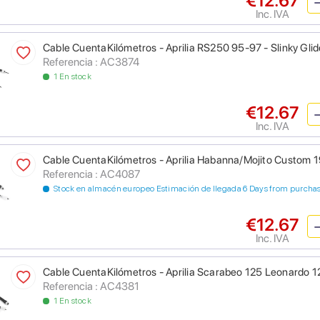
€12.67
Inc. IVA
Cable CuentaKilómetros - Aprilia RS250 95-97 - Slinky Glid
Referencia : AC3874
1 En stock
€12.67
Inc. IVA
Cable CuentaKilómetros - Aprilia Habanna/Mojito Custom 1
Referencia : AC4087
Stock en almacén europeo Estimación de llegada 6 Days from purcha
€12.67
Inc. IVA
Cable CuentaKilómetros - Aprilia Scarabeo 125 Leonardo 12
Referencia : AC4381
1 En stock