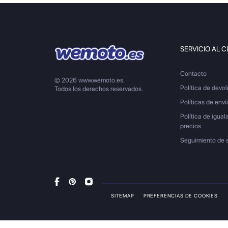
SERVICIO AL C
Contacto
© 2026 www.wemoto.es.
Política de devo
Todos los derechos reservados.
Políticas de enví
Política de igual
precios
Seguimiento de 
SITEMAP
PREFERENCIAS DE COOKIES