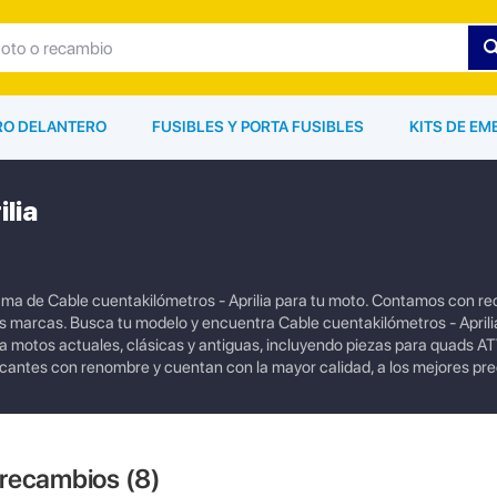
ARO DELANTERO
FUSIBLES Y PORTA FUSIBLES
KITS DE EM
lia
ama de Cable cuentakilómetros - Aprilia para tu moto. Contamos con r
 marcas. Busca tu modelo y encuentra Cable cuentakilómetros - Aprili
 motos actuales, clásicas y antiguas, incluyendo piezas para quads AT
ricantes con renombre y cuentan con la mayor calidad, a los mejores pre
 recambios (
8
)