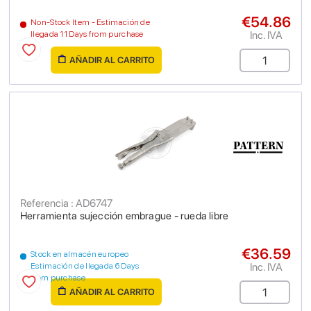
€54.86
Non-Stock Item - Estimación de
Inc. IVA
llegada 11 Days from purchase
AÑADIR AL CARRITO
Referencia : AD6747
Herramienta sujección embrague - rueda libre
€36.59
Stock en almacén europeo
Inc. IVA
Estimación de llegada 6 Days
from purchase
AÑADIR AL CARRITO