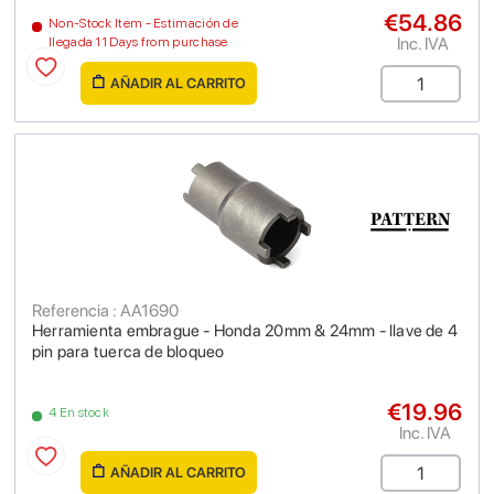
€54.86
Non-Stock Item - Estimación de
Inc. IVA
llegada 11 Days from purchase
AÑADIR AL CARRITO
Referencia : AA1690
Herramienta embrague - Honda 20mm & 24mm - llave de 4
pin para tuerca de bloqueo
€19.96
4 En stock
Inc. IVA
AÑADIR AL CARRITO