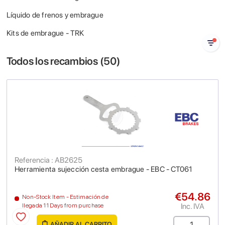
Líquido de frenos y embrague
Kits de embrague - TRK
Todos los recambios (
50
)
Referencia : AB2625
Herramienta sujección cesta embrague - EBC - CT061
€54.86
Non-Stock Item - Estimación de
Inc. IVA
llegada 11 Days from purchase
AÑADIR AL CARRITO