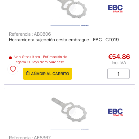
Referencia : AB0806
Herramienta sujección cesta embrague - EBC - CT019
€54.86
Non-Stock Item - Estimación de
Inc. IVA
llegada 11 Days from purchase
AÑADIR AL CARRITO
Referencia : AE8367