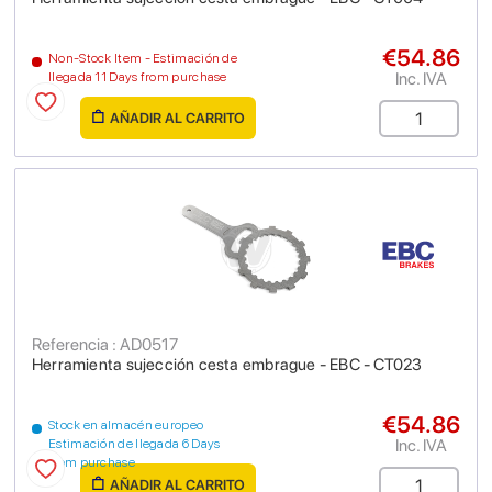
€54.86
Non-Stock Item - Estimación de
Inc. IVA
llegada 11 Days from purchase
AÑADIR AL CARRITO
Referencia : AD0517
Herramienta sujección cesta embrague - EBC - CT023
€54.86
Stock en almacén europeo
Inc. IVA
Estimación de llegada 6 Days
from purchase
AÑADIR AL CARRITO