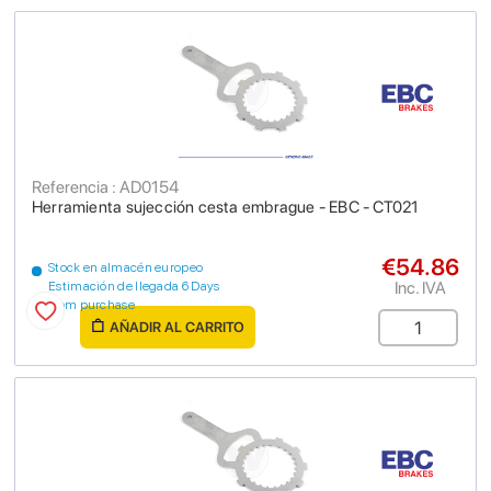
Referencia : AD0154
Herramienta sujección cesta embrague - EBC - CT021
€54.86
Stock en almacén europeo
Inc. IVA
Estimación de llegada 6 Days
from purchase
AÑADIR AL CARRITO