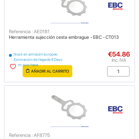
Referencia : AE0181
Herramienta sujección cesta embrague - EBC - CT013
€54.86
Stock en almacén europeo
Inc. IVA
Estimación de llegada 6 Days
from purchase
AÑADIR AL CARRITO
Referencia : AF8775