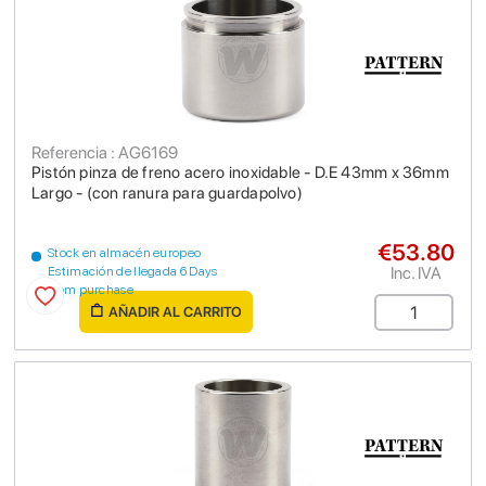
Referencia : AG6169
Pistón pinza de freno acero inoxidable - D.E 43mm x 36mm
Largo - (con ranura para guardapolvo)
€53.80
Stock en almacén europeo
Inc. IVA
Estimación de llegada 6 Days
from purchase
AÑADIR AL CARRITO