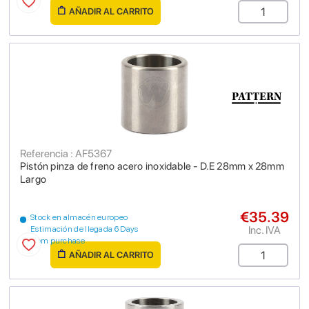
AÑADIR AL CARRITO
Referencia : AF5367
Pistón pinza de freno acero inoxidable - D.E 28mm x 28mm
Largo
€35.39
Stock en almacén europeo
Inc. IVA
Estimación de llegada 6 Days
from purchase
AÑADIR AL CARRITO