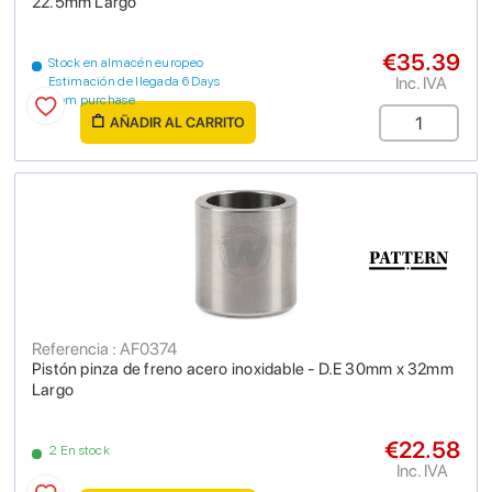
22.5mm Largo
€35.39
Stock en almacén europeo
Inc. IVA
Estimación de llegada 6 Days
from purchase
AÑADIR AL CARRITO
Referencia : AF0374
Pistón pinza de freno acero inoxidable - D.E 30mm x 32mm
Largo
€22.58
2 En stock
Inc. IVA