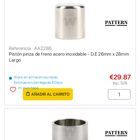
Referencia : AA2286
Pistón pinza de freno acero inoxidable - D.E 26mm x 28mm
Largo
€29.87
Stock en almacén europeo
Inc. IVA
Estimación de llegada 6 Days
from purchase
AÑADIR AL CARRITO