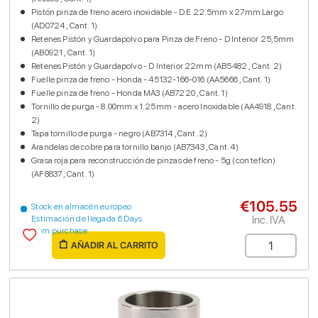
Pistón pinza de freno acero inoxidable - D.E 22.5mm x 27mm Largo
(AD0724 , Cant. 1)
Retenes Pistón y Guardapolvo para Pinza de Freno - D Interior 25,5mm
(AB0921 , Cant. 1)
Retenes Pistón y Guardapolvo - D Interior 22mm (AB5482 , Cant. 2)
Fuelle pinza de freno - Honda - 45132-166-016 (AA5666 , Cant. 1)
Fuelle pinza de freno - Honda MA3 (AB7220 , Cant. 1)
Tornillo de purga - 8.00mm x 1.25mm - acero Inoxidable (AA4918 , Cant.
2)
Tapa tornillo de purga - negro (AB7314 , Cant. 2)
Arandelas de cobre para tornillo banjo (AB7343 , Cant. 4)
Grasa roja para reconstrucción de pinzas de freno - 5g (con teflon)
(AF8837 , Cant. 1)
€105.55
Stock en almacén europeo
Inc. IVA
Estimación de llegada 6 Days
from purchase
AÑADIR AL CARRITO