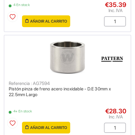
€35.39
4 En stock
Inc. IVA
AÑADIR AL CARRITO
Referencia : AG7594
Pistón pinza de freno acero inoxidable - D.E 30mm x
22.5mm Largo
€28.30
4+ En stock
Inc. IVA
AÑADIR AL CARRITO