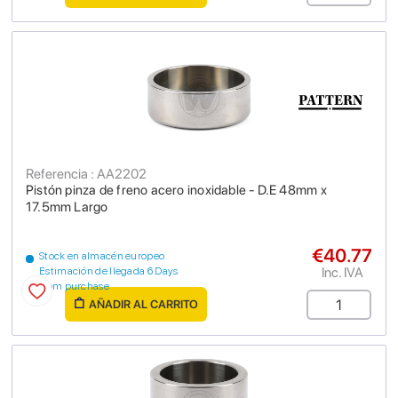
Referencia : AA2202
Pistón pinza de freno acero inoxidable - D.E 48mm x
17.5mm Largo
€40.77
Stock en almacén europeo
Inc. IVA
Estimación de llegada 6 Days
from purchase
AÑADIR AL CARRITO