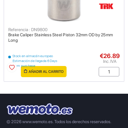
Referencia : DN9800
Brake Caliper Stainless Steel Piston 32mm OD by 25mm
Long
€26.89
Stock en almacén europeo
Inc. IVA
Estimación de llegada 6 Days
from purchase
AÑADIR AL CARRITO
© 2026 www.wemoto.es.
Todos los derechos reservados.