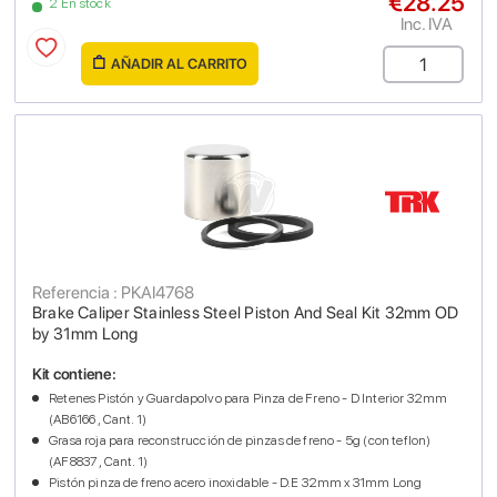
€28.25
2 En stock
Inc. IVA
AÑADIR AL CARRITO
Referencia : PKAI4768
Brake Caliper Stainless Steel Piston And Seal Kit 32mm OD
by 31mm Long
Kit contiene:
Retenes Pistón y Guardapolvo para Pinza de Freno - D Interior 32mm
(AB6166 , Cant. 1)
Grasa roja para reconstrucción de pinzas de freno - 5g (con teflon)
(AF8837 , Cant. 1)
Pistón pinza de freno acero inoxidable - D.E 32mm x 31mm Long