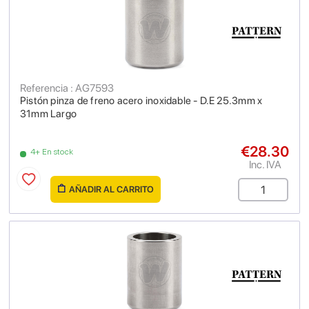
Referencia : AG7593
Pistón pinza de freno acero inoxidable - D.E 25.3mm x
31mm Largo
€28.30
4+ En stock
Inc. IVA
AÑADIR AL CARRITO