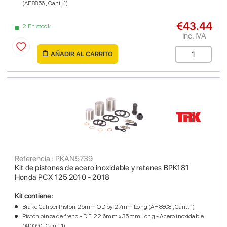
(AF8856 , Cant. 1)
€43.44
2 En stock
Inc. IVA
AÑADIR AL CARRITO
Referencia : PKAN5739
Kit de pistones de acero inoxidable y retenes BPK181
Honda PCX 125 2010 - 2018
Kit contiene:
Brake Caliper Piston 25mm OD by 27mm Long (AH8808 , Cant. 1)
Pistón pinza de freno - D.E 22.6mm x 35mm Long - Acero inoxidable
(AI0090 , Cant. 1)