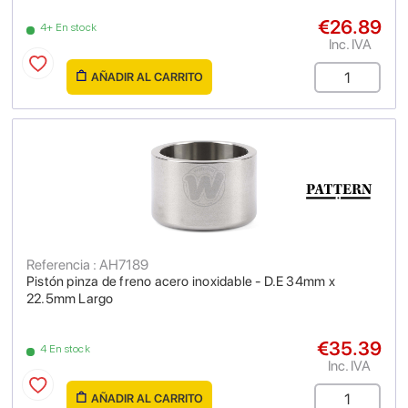
€26.89
4+ En stock
Inc. IVA
AÑADIR AL CARRITO
Referencia : AH7189
Pistón pinza de freno acero inoxidable - D.E 34mm x
22.5mm Largo
€35.39
4 En stock
Inc. IVA
AÑADIR AL CARRITO