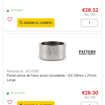
€28.32
3 En stock
Inc. IVA
AÑADIR AL CARRITO
Referencia : AG7598
Pistón pinza de freno acero inoxidable - D.E 38mm x 21mm
Largo
€28.30
4+ En stock
Inc. IVA