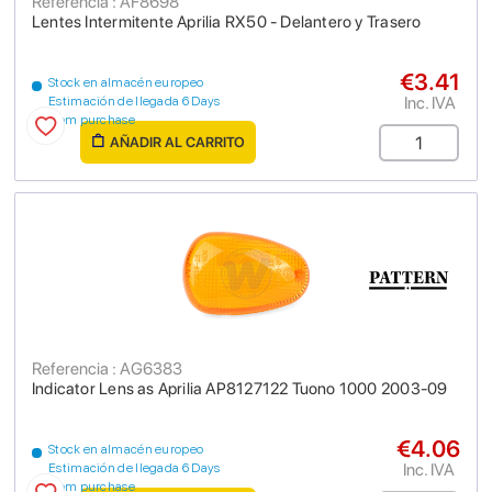
Referencia : AF8698
Lentes Intermitente Aprilia RX50 - Delantero y Trasero
€3.41
Stock en almacén europeo
Inc. IVA
Estimación de llegada 6 Days
from purchase
AÑADIR AL CARRITO
Referencia : AG6383
Indicator Lens as Aprilia AP8127122 Tuono 1000 2003-09
€4.06
Stock en almacén europeo
Inc. IVA
Estimación de llegada 6 Days
from purchase