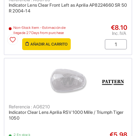
Indicator Lens Clear Front Left as Aprilia AP8224660 SR 50
R 2004-14
€8.10
Non-Stock Item - Estimación de
Inc. IVA
llegada 27 Days from purchase
AÑADIR AL CARRITO
Referencia : AG6210
Indicator Clear Lens Aprilia RSV 1000 Mille / Triumph Tiger
1050
€5.98
2 En stock