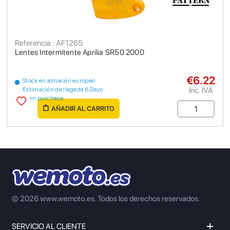
Referencia : AF1265
Lentes Intermitente Aprilia SR50 2000
€6.22
Stock en almacén europeo
Inc. IVA
Estimación de llegada 6 Days
from purchase
AÑADIR AL CARRITO
© 2026 www.wemoto.es.
Todos los derechos reservados.
SERVICIO AL CLIENTE