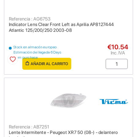
Referencia : AG6753
Indicator Lens Clear Front Left as Aprilia AP8127444
Atlantic 125/200/250 2003-08
€10.54
Stock en almacén europeo
Inc. IVA
Estimación de llegada 6 Days
from purchase
AÑADIR AL CARRITO
Referencia : AB7251
Lente Intermitente - Peugeot XR7 50 (08-) - delantero