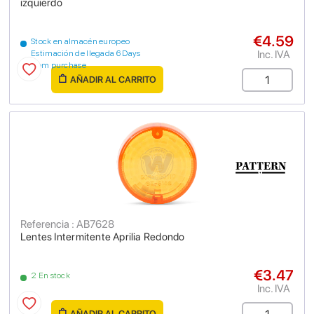
izquierdo
€4.59
Stock en almacén europeo
Inc. IVA
Estimación de llegada 6 Days
from purchase
AÑADIR AL CARRITO
Referencia : AB7628
Lentes Intermitente Aprilia Redondo
€3.47
2 En stock
Inc. IVA
AÑADIR AL CARRITO