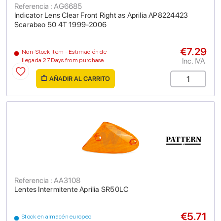
Referencia : AG6685
Indicator Lens Clear Front Right as Aprilia AP8224423
Scarabeo 50 4T 1999-2006
€7.29
Non-Stock Item - Estimación de
Inc. IVA
llegada 27 Days from purchase
AÑADIR AL CARRITO
Referencia : AA3108
Lentes Intermitente Aprilia SR50LC
€5.71
Stock en almacén europeo