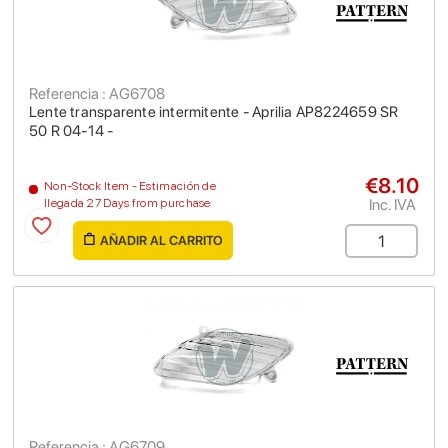
Referencia : AG6708
Lente transparente intermitente - Aprilia AP8224659 SR
50 R 04-14 -
€8.10
Non-Stock Item - Estimación de
Inc. IVA
llegada 27 Days from purchase
AÑADIR AL CARRITO
Referencia : AG6709