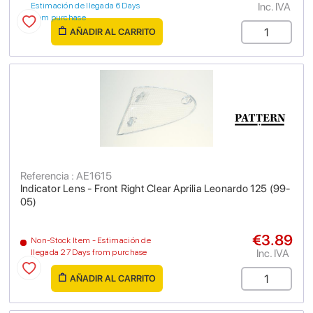
Inc. IVA
Estimación de llegada 6 Days
from purchase
AÑADIR AL CARRITO
Referencia : AE1615
Indicator Lens - Front Right Clear Aprilia Leonardo 125 (99-
05)
€3.89
Non-Stock Item - Estimación de
Inc. IVA
llegada 27 Days from purchase
AÑADIR AL CARRITO