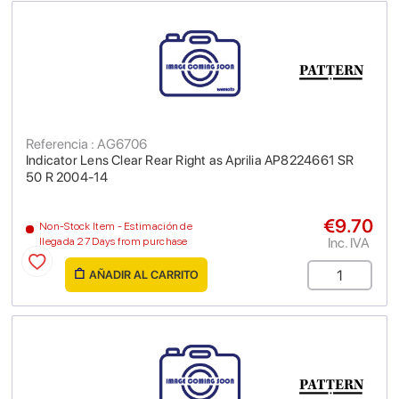
Referencia : AG6706
Indicator Lens Clear Rear Right as Aprilia AP8224661 SR
50 R 2004-14
€9.70
Non-Stock Item - Estimación de
Inc. IVA
llegada 27 Days from purchase
AÑADIR AL CARRITO