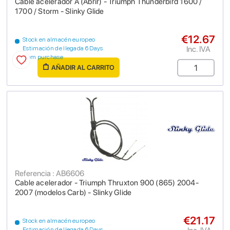
Cable acelerador A (Abrir) - Triumph Thunderbird 1600 /
1700 / Storm - Slinky Glide
€12.67
Stock en almacén europeo
Inc. IVA
Estimación de llegada 6 Days
from purchase
AÑADIR AL CARRITO
Referencia : AB6606
Cable acelerador - Triumph Thruxton 900 (865) 2004-
2007 (modelos Carb) - Slinky Glide
€21.17
Stock en almacén europeo
Estimación de llegada 6 Days