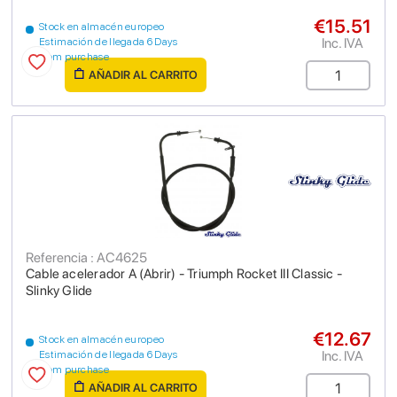
€15.51
Stock en almacén europeo
Inc. IVA
Estimación de llegada 6 Days
from purchase
AÑADIR AL CARRITO
Referencia : AC4625
Cable acelerador A (Abrir) - Triumph Rocket III Classic -
Slinky Glide
€12.67
Stock en almacén europeo
Inc. IVA
Estimación de llegada 6 Days
from purchase
AÑADIR AL CARRITO