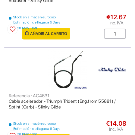
Roadster - Slinky Glide
€12.67
Stock en almacén europeo
Inc. IVA
Estimación de llegada 6 Days
from purchase
AÑADIR AL CARRITO
Referencia : AC4631
Cable acelerador - Triumph Trident (Eng.from 55881) /
Sptint (Carb) - Slinky Glide
€14.08
Stock en almacén europeo
Inc. IVA
Estimación de llegada 6 Days
from purchase