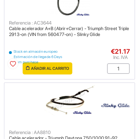
Referencia : AC3644
Cable acelerador A+B (Abrir+Cerrar) - Triumph Street Triple
2913-on (VIN from 560477-on) - Slinky Glide
€21.17
Stock en almacén europeo
Inc. IVA
Estimación de llegada 6 Days
from purchase
AÑADIR AL CARRITO
Referencia : AA8810
Cable acelerador - Triumph Daytona 750/1000 91-92