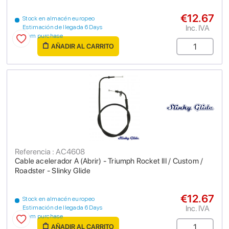
€12.67
Stock en almacén europeo
Inc. IVA
Estimación de llegada 6 Days
from purchase
AÑADIR AL CARRITO
Referencia : AC4608
Cable acelerador A (Abrir) - Triumph Rocket III / Custom /
Roadster - Slinky Glide
€12.67
Stock en almacén europeo
Inc. IVA
Estimación de llegada 6 Days
from purchase
AÑADIR AL CARRITO