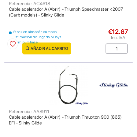
Referencia : AC4618
Cable acelerador A (Abrir) - Triumph Speedmaster <2007
(Carb models) - Slinky Glide
€12.67
Stock en almacén europeo
Inc. IVA
Estimación de llegada 6 Days
from purchase
AÑADIR AL CARRITO
Referencia : AA8911
Cable acelerador A (Abrir) - Triumph Thruxton 900 (865)
EFI - Slinky Glide