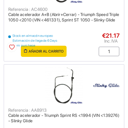
Referencia : AC4600
Cable acelerador A+B (Abrir+Cerrar) - Triumph Speed Triple
1050 <2010 (VIN <461331), Sprint ST 1050 - Slinky Glide
€21.17
Stock en almacén europeo
Inc. IVA
Estimación de llegada 6 Days
from purchase
AÑADIR AL CARRITO
Referencia : AA8913
Cable acelerador - Triumph Sprint RS <1994 (VIN <139276)
- Slinky Glide