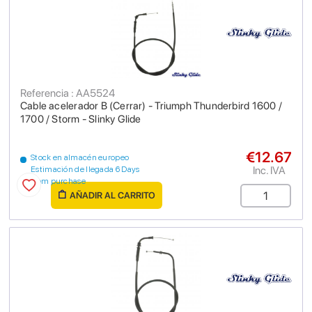
Referencia : AA5524
Cable acelerador B (Cerrar) - Triumph Thunderbird 1600 /
1700 / Storm - Slinky Glide
€12.67
Stock en almacén europeo
Inc. IVA
Estimación de llegada 6 Days
from purchase
AÑADIR AL CARRITO