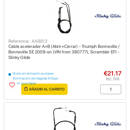
Referencia : AA8813
Cable acelerador A+B (Abrir+Cerrar) - Triumph Bonneville /
Bonneville SE 2009-on (VIN from 380777), Scrambler EFI -
Slinky Glide
€21.17
Stock en almacén europeo
Inc. IVA
Estimación de llegada 6 Days
from purchase
AÑADIR AL CARRITO