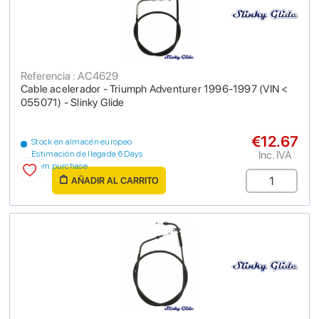
Referencia : AC4629
Cable acelerador - Triumph Adventurer 1996-1997 (VIN <
055071) - Slinky Glide
€12.67
Stock en almacén europeo
Inc. IVA
Estimación de llegada 6 Days
from purchase
AÑADIR AL CARRITO