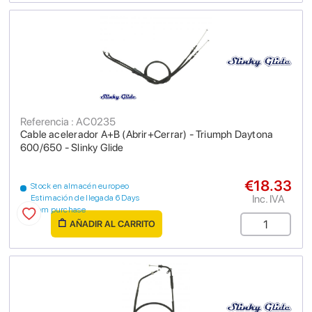
Referencia : AC0235
Cable acelerador A+B (Abrir+Cerrar) - Triumph Daytona
600/650 - Slinky Glide
€18.33
Stock en almacén europeo
Inc. IVA
Estimación de llegada 6 Days
from purchase
AÑADIR AL CARRITO