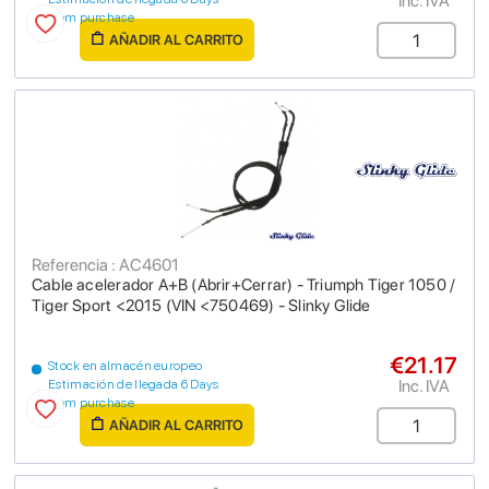
Inc. IVA
from purchase
AÑADIR AL CARRITO
Referencia : AC4601
Cable acelerador A+B (Abrir+Cerrar) - Triumph Tiger 1050 /
Tiger Sport <2015 (VIN <750469) - Slinky Glide
€21.17
Stock en almacén europeo
Inc. IVA
Estimación de llegada 6 Days
from purchase
AÑADIR AL CARRITO