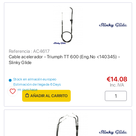
Referencia : AC4617
Cable acelerador - Triumph TT 600 (Eng.No <140345) -
Slinky Glide
€14.08
Stock en almacén europeo
Inc. IVA
Estimación de llegada 6 Days
from purchase
AÑADIR AL CARRITO