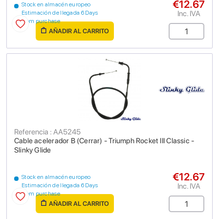
€12.67
Stock en almacén europeo
Inc. IVA
Estimación de llegada 6 Days
from purchase
AÑADIR AL CARRITO
Referencia : AA5245
Cable acelerador B (Cerrar) - Triumph Rocket III Classic -
Slinky Glide
€12.67
Stock en almacén europeo
Inc. IVA
Estimación de llegada 6 Days
from purchase
AÑADIR AL CARRITO