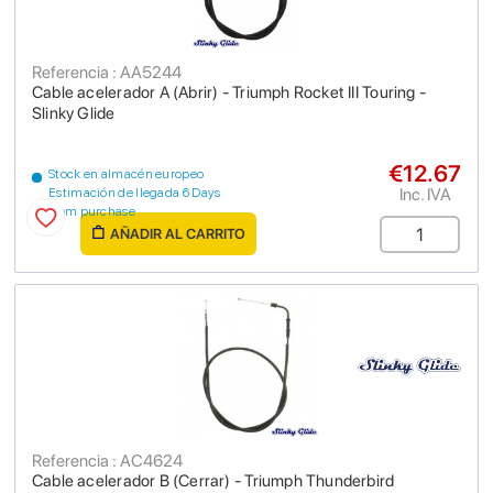
Referencia : AA5244
Cable acelerador A (Abrir) - Triumph Rocket III Touring -
Slinky Glide
€12.67
Stock en almacén europeo
Inc. IVA
Estimación de llegada 6 Days
from purchase
AÑADIR AL CARRITO
Referencia : AC4624
Cable acelerador B (Cerrar) - Triumph Thunderbird