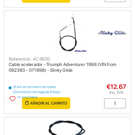
Referencia : AC4630
Cable acelerador - Triumph Adventurer 1998 (VIN from
062393 - 071698) - Slinky Glide
€12.67
Stock en almacén europeo
Inc. IVA
Estimación de llegada 6 Days
from purchase
AÑADIR AL CARRITO