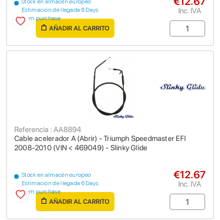
€12.67
Stock en almacén europeo
Inc. IVA
Estimación de llegada 6 Days
from purchase
AÑADIR AL CARRITO
Referencia : AA8894
Cable acelerador A (Abrir) - Triumph Speedmaster EFI
2008-2010 (VIN < 469049) - Slinky Glide
€12.67
Stock en almacén europeo
Inc. IVA
Estimación de llegada 6 Days
from purchase
AÑADIR AL CARRITO