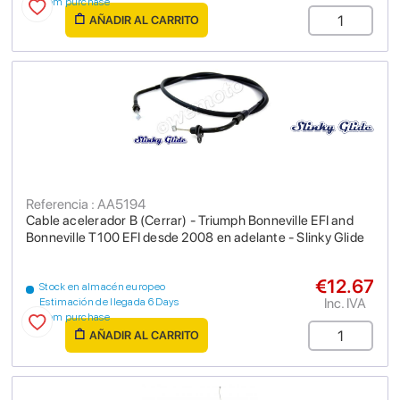
from purchase
AÑADIR AL CARRITO
Referencia : AA5194
Cable acelerador B (Cerrar) - Triumph Bonneville EFI and
Bonneville T100 EFI desde 2008 en adelante - Slinky Glide
€12.67
Stock en almacén europeo
Inc. IVA
Estimación de llegada 6 Days
from purchase
AÑADIR AL CARRITO