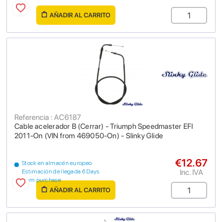
AÑADIR AL CARRITO
Referencia : AC6187
Cable acelerador B (Cerrar) - Triumph Speedmaster EFI
2011-On (VIN from 469050-On) - Slinky Glide
€12.67
Stock en almacén europeo
Inc. IVA
Estimación de llegada 6 Days
from purchase
AÑADIR AL CARRITO