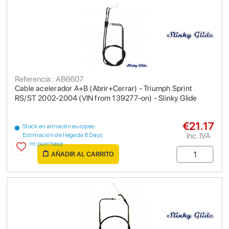
Referencia : AB6607
Cable acelerador A+B (Abrir+Cerrar) - Triumph Sprint
RS/ST 2002-2004 (VIN from 139277-on) - Slinky Glide
€21.17
Stock en almacén europeo
Inc. IVA
Estimación de llegada 6 Days
from purchase
AÑADIR AL CARRITO