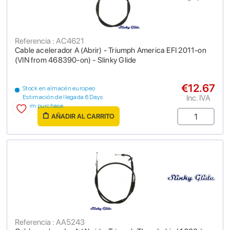
Referencia : AC4621
Cable acelerador A (Abrir) - Triumph America EFI 2011-on
(VIN from 468390-on) - Slinky Glide
€12.67
Stock en almacén europeo
Inc. IVA
Estimación de llegada 6 Days
from purchase
AÑADIR AL CARRITO
Referencia : AA5243