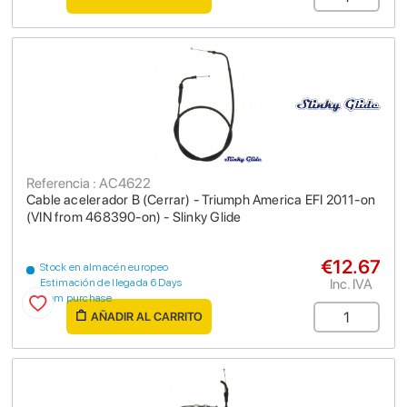
Referencia : AC4622
Cable acelerador B (Cerrar) - Triumph America EFI 2011-on
(VIN from 468390-on) - Slinky Glide
€12.67
Stock en almacén europeo
Inc. IVA
Estimación de llegada 6 Days
from purchase
AÑADIR AL CARRITO