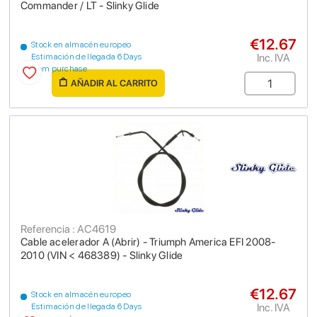
Commander / LT - Slinky Glide
€12.67
Stock en almacén europeo
Inc. IVA
Estimación de llegada 6 Days
from purchase
AÑADIR AL CARRITO
Referencia : AC4619
Cable acelerador A (Abrir) - Triumph America EFI 2008-
2010 (VIN < 468389) - Slinky Glide
€12.67
Stock en almacén europeo
Inc. IVA
Estimación de llegada 6 Days