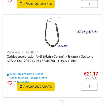
AÑADIR AL CARRITO
Referencia : AC1877
Cables acelerador A+B (Abrir+Cerrar) - Triumph Daytona
675 2006-2012 (VIN <564974) - Slinky Glide
€21.17
Stock en almacén europeo
Inc. IVA
Estimación de llegada 6 Days
from purchase
AÑADIR AL CARRITO