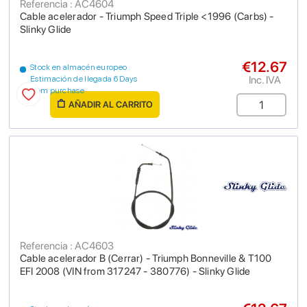
Referencia : AC4604
Cable acelerador - Triumph Speed Triple <1996 (Carbs) -
Slinky Glide
€12.67
Stock en almacén europeo
Inc. IVA
Estimación de llegada 6 Days
from purchase
AÑADIR AL CARRITO
Referencia : AC4603
Cable acelerador B (Cerrar) - Triumph Bonneville & T100
EFI 2008 (VIN from 317247 - 380776) - Slinky Glide