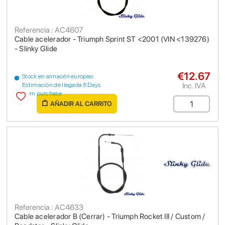
Referencia : AC4607
Cable acelerador - Triumph Sprint ST <2001 (VIN <139276)
- Slinky Glide
€12.67
Stock en almacén europeo
Inc. IVA
Estimación de llegada 6 Days
from purchase
AÑADIR AL CARRITO
Referencia : AC4633
Cable acelerador B (Cerrar) - Triumph Rocket III / Custom /