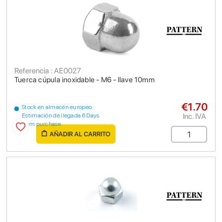
Referencia : AE0027
Tuerca cúpula inoxidable - M6 - llave 10mm
€1.70
Stock en almacén europeo
Inc. IVA
Estimación de llegada 6 Days
from purchase
AÑADIR AL CARRITO