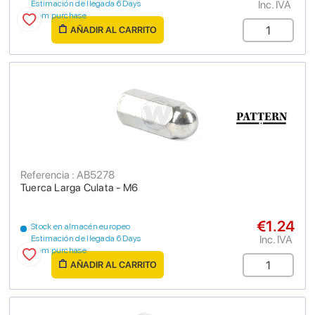
Inc. IVA
Estimación de llegada 6 Days
from purchase
AÑADIR AL CARRITO
Referencia : AB5278
Tuerca Larga Culata - M6
€1.24
Stock en almacén europeo
Inc. IVA
Estimación de llegada 6 Days
from purchase
AÑADIR AL CARRITO