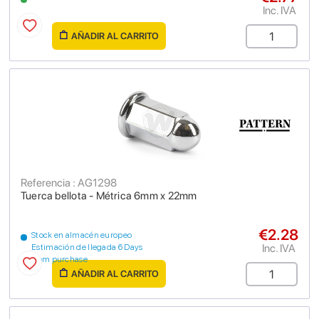
Inc. IVA
AÑADIR AL CARRITO
Referencia : AG1298
Tuerca bellota - Métrica 6mm x 22mm
€2.28
Stock en almacén europeo
Inc. IVA
Estimación de llegada 6 Days
from purchase
AÑADIR AL CARRITO