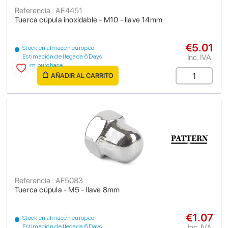
Referencia : AE4451
Tuerca cúpula inoxidable - M10 - llave 14mm
€5.01
Stock en almacén europeo
Inc. IVA
Estimación de llegada 6 Days
from purchase
AÑADIR AL CARRITO
Referencia : AF5083
Tuerca cúpula - M5 - llave 8mm
€1.07
Stock en almacén europeo
Inc. IVA
Estimación de llegada 6 Days