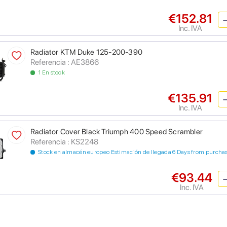
€152.81
Inc. IVA
Radiator KTM Duke 125-200-390
Referencia : AE3866
1 En stock
€135.91
Inc. IVA
Radiator Cover Black Triumph 400 Speed Scrambler
Referencia : KS2248
Stock en almacén europeo Estimación de llegada 6 Days from purcha
€93.44
Inc. IVA