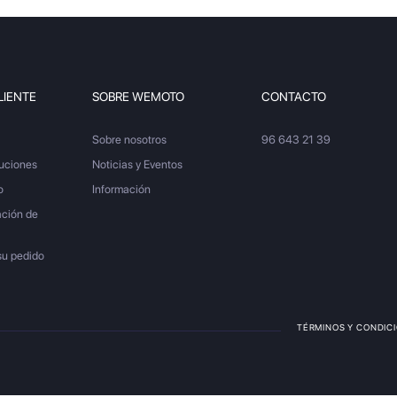
LIENTE
SOBRE WEMOTO
CONTACTO
Sobre nosotros
96 643 21 39
luciones
Noticias y Eventos
o
Información
ación de
su pedido
TÉRMINOS Y CONDIC