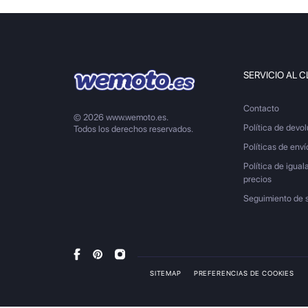
SERVICIO AL C
Contacto
© 2026 www.wemoto.es.
Política de devo
Todos los derechos reservados.
Políticas de enví
Política de igual
precios
Seguimiento de 
SITEMAP
PREFERENCIAS DE COOKIES