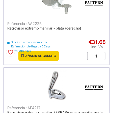
Referencia : AA2225
Retrovisor extremo manillar - plata (derecho)
€31.68
Stock en almacén europeo
Inc. IVA
Estimación de llegada 6 Days
from purchase
AÑADIR AL CARRITO
Referencia : AF4217
Retrovisor extremo manillar FERRARA - para manillares de