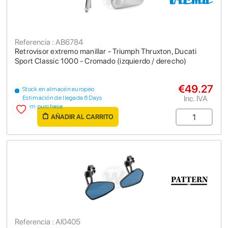
Referencia : AB6784
Retrovisor extremo manillar - Triumph Thruxton, Ducati
Sport Classic 1000 - Cromado (izquierdo / derecho)
€49.27
Stock en almacén europeo
Inc. IVA
Estimación de llegada 6 Days
from purchase
AÑADIR AL CARRITO
Referencia : AI0405