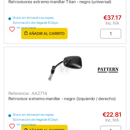
Retrovisores extremo manillar Titan - negro (universal)
€37.17
Stock en almacén europeo
Inc. IVA
Estimación de llegada 6 Days
from purchase
AÑADIR AL CARRITO
Referencia : AA2714
Retrovisor extremo manillar - negro (izquierdo / derecho)
€22.81
Stock en almacén europeo
Inc. IVA
Estimación de llegada 6 Days
from purchase