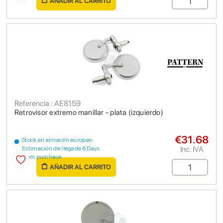
AÑADIR AL CARRITO
Referencia : AE8159
Retrovisor extremo manillar - plata (izquierdo)
€31.68
Stock en almacén europeo
Inc. IVA
Estimación de llegada 6 Days
from purchase
AÑADIR AL CARRITO