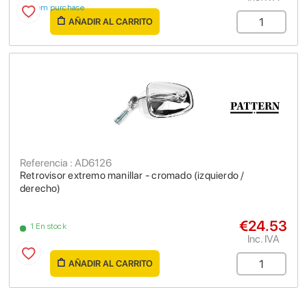
from purchase
AÑADIR AL CARRITO
Referencia : AD6126
Retrovisor extremo manillar - cromado (izquierdo /
derecho)
€24.53
1 En stock
Inc. IVA
AÑADIR AL CARRITO