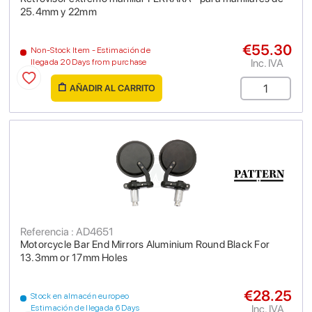
25.4mm y 22mm
€55.30
Non-Stock Item - Estimación de
Inc. IVA
llegada 20 Days from purchase
AÑADIR AL CARRITO
Referencia : AD4651
Motorcycle Bar End Mirrors Aluminium Round Black For
13.3mm or 17mm Holes
€28.25
Stock en almacén europeo
Inc. IVA
Estimación de llegada 6 Days