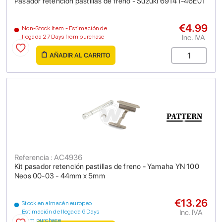
Pasador retención pastillas de freno - Suzuki 69141-46E01
€4.99
Non-Stock Item - Estimación de
Inc. IVA
llegada 27 Days from purchase
AÑADIR AL CARRITO
Referencia : AC4936
Kit pasador retención pastillas de freno - Yamaha YN 100
Neos 00-03 - 44mm x 5mm
€13.26
Stock en almacén europeo
Inc. IVA
Estimación de llegada 6 Days
from purchase