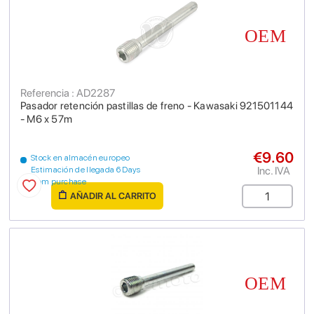
Referencia : AD2287
Pasador retención pastillas de freno - Kawasaki 921501144
- M6 x 57m
€9.60
Stock en almacén europeo
Inc. IVA
Estimación de llegada 6 Days
from purchase
AÑADIR AL CARRITO