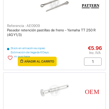
Referencia : AE0909
Pasador retención pastillas de freno - Yamaha TT 250 R
(4GY1/3)
€5.96
Stock en almacén europeo
Inc. IVA
Estimación de llegada 6 Days
from purchase
AÑADIR AL CARRITO