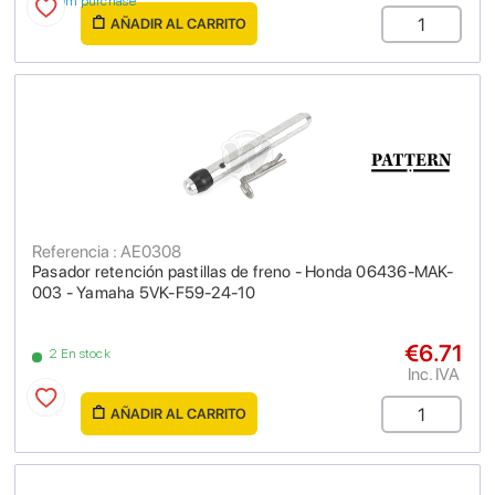
from purchase
AÑADIR AL CARRITO
Referencia : AE0308
Pasador retención pastillas de freno - Honda 06436-MAK-
003 - Yamaha 5VK-F59-24-10
€6.71
2 En stock
Inc. IVA
AÑADIR AL CARRITO