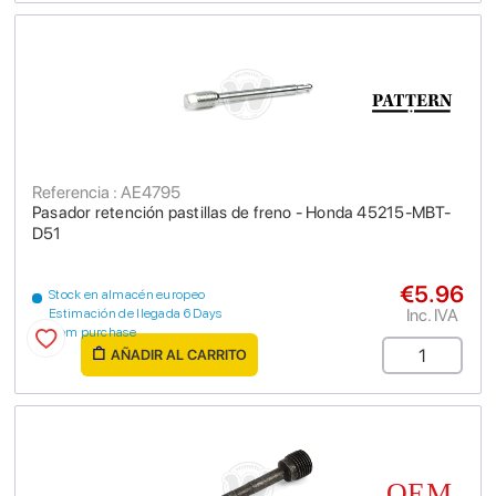
Referencia : AE4795
Pasador retención pastillas de freno - Honda 45215-MBT-
D51
€5.96
Stock en almacén europeo
Inc. IVA
Estimación de llegada 6 Days
from purchase
AÑADIR AL CARRITO