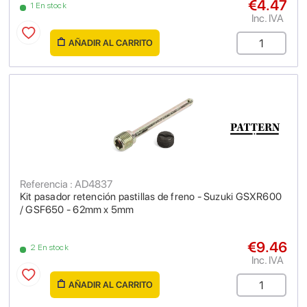
€4.47
1 En stock
Inc. IVA
AÑADIR AL CARRITO
Referencia : AD4837
Kit pasador retención pastillas de freno - Suzuki GSXR600
/ GSF650 - 62mm x 5mm
€9.46
2 En stock
Inc. IVA
AÑADIR AL CARRITO