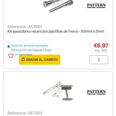
Referencia : AC9881
Kit pasadores retención pastillas de freno - 50mm x 5mm
€6.97
Stock en almacén europeo
Inc. IVA
Estimación de llegada 6 Days
from purchase
AÑADIR AL CARRITO
Referencia : AE7303