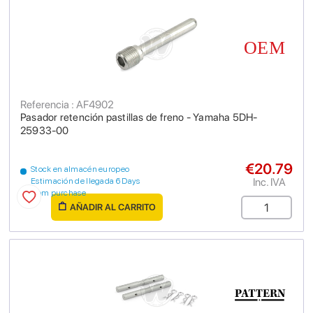
Referencia : AF4902
Pasador retención pastillas de freno - Yamaha 5DH-
25933-00
€20.79
Stock en almacén europeo
Inc. IVA
Estimación de llegada 6 Days
from purchase
AÑADIR AL CARRITO