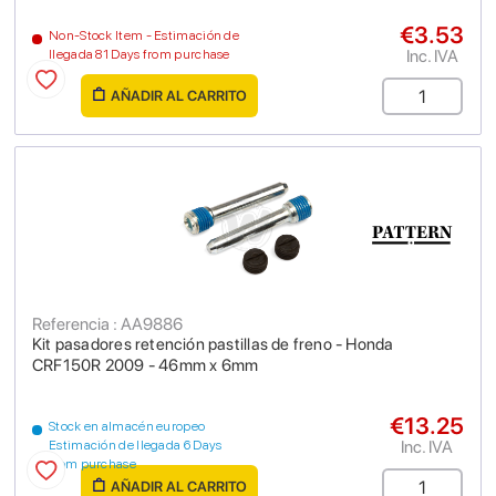
€3.53
Non-Stock Item - Estimación de
Inc. IVA
llegada 81 Days from purchase
AÑADIR AL CARRITO
Referencia : AA9886
Kit pasadores retención pastillas de freno - Honda
CRF150R 2009 - 46mm x 6mm
€13.25
Stock en almacén europeo
Inc. IVA
Estimación de llegada 6 Days
from purchase
AÑADIR AL CARRITO