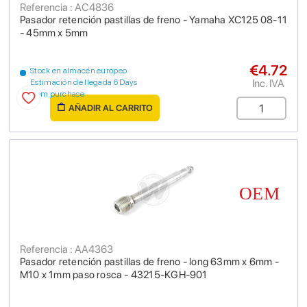
Referencia : AC4836
Pasador retención pastillas de freno - Yamaha XC125 08-11
- 45mm x 5mm
€4.72
Stock en almacén europeo
Inc. IVA
Estimación de llegada 6 Days
from purchase
AÑADIR AL CARRITO
Referencia : AA4363
Pasador retención pastillas de freno - long 63mm x 6mm -
M10 x 1mm paso rosca - 43215-KGH-901