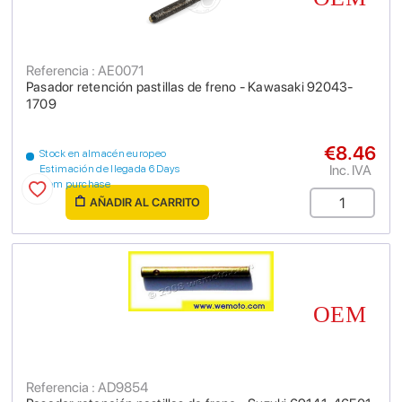
Referencia : AE0071
Pasador retención pastillas de freno - Kawasaki 92043-
1709
€8.46
Stock en almacén europeo
Inc. IVA
Estimación de llegada 6 Days
from purchase
AÑADIR AL CARRITO
Referencia : AD9854