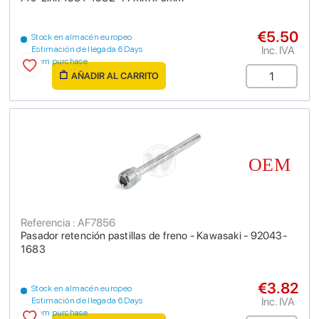
€5.50
Stock en almacén europeo
Inc. IVA
Estimación de llegada 6 Days
from purchase
AÑADIR AL CARRITO
Referencia : AF7856
Pasador retención pastillas de freno - Kawasaki - 92043-
1683
€3.82
Stock en almacén europeo
Inc. IVA
Estimación de llegada 6 Days
from purchase