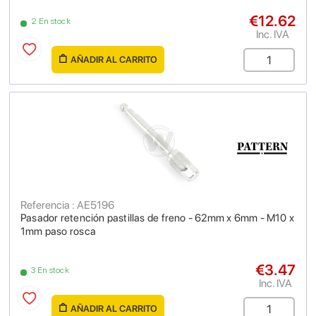
€12.62
2 En stock
Inc. IVA
AÑADIR AL CARRITO
Referencia : AE5196
Pasador retención pastillas de freno - 62mm x 6mm - M10 x
1mm paso rosca
€3.47
3 En stock
Inc. IVA
AÑADIR AL CARRITO