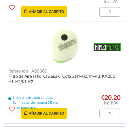
Inc. IVA
AÑADIR AL CARRITO
Referencia : AB9309
Filtro de Aire Hiflo Kawasaki KX125 H1-H2/K1-K3, KX250
H1-H2/K1-K2
€20.20
Stock en almacén europeo
Inc. IVA
Estimación de llegada 6 Days
from purchase
AÑADIR AL CARRITO