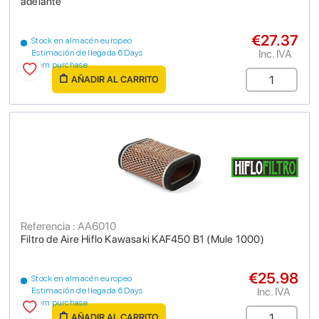
adelante
€27.37
Stock en almacén europeo
Inc. IVA
Estimación de llegada 6 Days
from purchase
AÑADIR AL CARRITO
Referencia : AA6010
Filtro de Aire Hiflo Kawasaki KAF450 B1 (Mule 1000)
€25.98
Stock en almacén europeo
Inc. IVA
Estimación de llegada 6 Days
from purchase
AÑADIR AL CARRITO