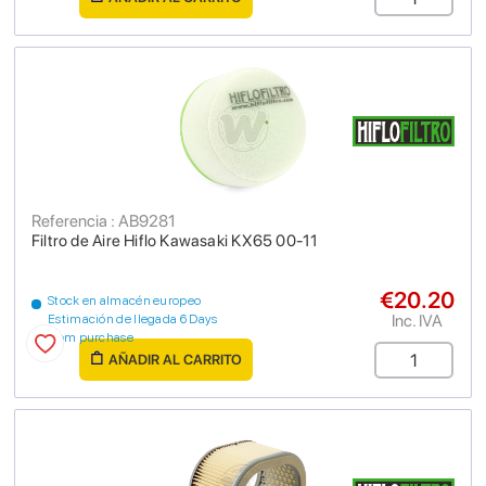
Referencia : AB9281
Filtro de Aire Hiflo Kawasaki KX65 00-11
€20.20
Stock en almacén europeo
Inc. IVA
Estimación de llegada 6 Days
from purchase
AÑADIR AL CARRITO