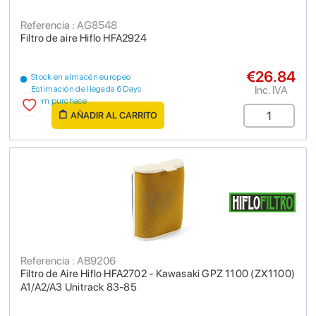
Referencia : AG8548
Filtro de aire Hiflo HFA2924
€26.84
Stock en almacén europeo
Inc. IVA
Estimación de llegada 6 Days
from purchase
AÑADIR AL CARRITO
Referencia : AB9206
Filtro de Aire Hiflo HFA2702 - Kawasaki GPZ 1100 (ZX1100)
A1/A2/A3 Unitrack 83-85