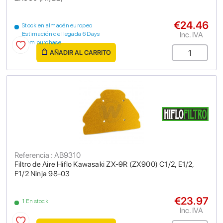
€24.46
Stock en almacén europeo
Inc. IVA
Estimación de llegada 6 Days
from purchase
AÑADIR AL CARRITO
Referencia : AB9310
Filtro de Aire Hiflo Kawasaki ZX-9R (ZX900) C1/2, E1/2,
F1/2 Ninja 98-03
€23.97
1 En stock
Inc. IVA