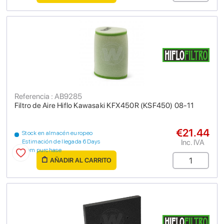
Referencia : AB9285
Filtro de Aire Hiflo Kawasaki KFX450R (KSF450) 08-11
€21.44
Stock en almacén europeo
Inc. IVA
Estimación de llegada 6 Days
from purchase
AÑADIR AL CARRITO