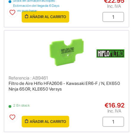
€22.95
Stock en almacén europeo
Inc. IVA
Estimación de llegada 6 Days
from purchase
AÑADIR AL CARRITO
Referencia : AB9461
Filtro de Aire Hiflo HFA2606 - Kawasaki ER6-F / N, EX650
Ninja 650R, KLE650 Versys
€16.92
2 En stock
Inc. IVA
AÑADIR AL CARRITO