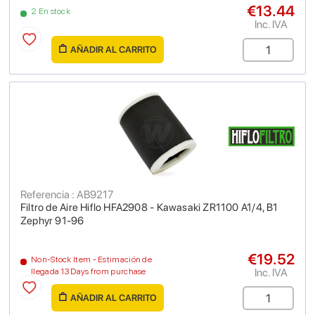
€13.44
2 En stock
Inc. IVA
AÑADIR AL CARRITO
Referencia : AB9217
Filtro de Aire Hiflo HFA2908 - Kawasaki ZR1100 A1/4, B1
Zephyr 91-96
€19.52
Non-Stock Item - Estimación de
Inc. IVA
llegada 13 Days from purchase
AÑADIR AL CARRITO