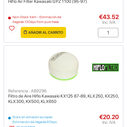
Hiflo Air Filter Kawasaki GPZ 1100 (95-97)
€43.52
Non-Stock Item - Estimación de
Inc. IVA
llegada 13 Days from purchase
AÑADIR AL CARRITO
Referencia : AB9296
Filtro de Aire Hiflo Kawasaki KX125 87-89, KLX250, KX250,
KLX300, KX500, KLX650
€20.20
Stock en almacén europeo
Inc. IVA
Estimación de llegada 6 Days
from purchase