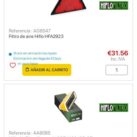
Referencia : AG8547
Filtro de aire Hiflo HFA2923
€31.56
Stock en almacén europeo
Inc. IVA
Estimación de llegada 6 Days
from purchase
AÑADIR AL CARRITO
Referencia : AA8085