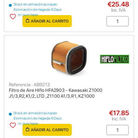
€25.48
Stock en almacén europeo
Inc. IVA
Estimación de llegada 6 Days
from purchase
AÑADIR AL CARRITO
Referencia : AB9213
Filtro de Aire Hiflo HFA2903 - Kawasaki Z1000
J1/3,R2,K1/2, LTD ,Z1100 A1/3,R1, KZ1000
€17.85
Stock en almacén europeo
Inc. IVA
Estimación de llegada 6 Days
from purchase
AÑADIR AL CARRITO