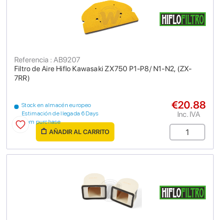
Referencia : AB9207
Filtro de Aire Hiflo Kawasaki ZX750 P1-P8/ N1-N2, (ZX-
7RR)
€20.88
Stock en almacén europeo
Inc. IVA
Estimación de llegada 6 Days
from purchase
AÑADIR AL CARRITO