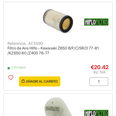
Referencia : AC5590
Filtro de Aire Hiflo - Kawasaki Z650 B/F/C/SR/D 77-81
/KZ650 80 /Z400 76-77
€20.42
2 En stock
Inc. IVA
AÑADIR AL CARRITO