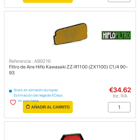
Referencia : AB9216
Filtro de Aire Hiflo Kawasaki ZZ-R1100 (ZX1100) C1/4 90-
93
€34.62
Stock en almacén europeo
Inc. IVA
Estimación de llegada 6 Days
from purchase
AÑADIR AL CARRITO