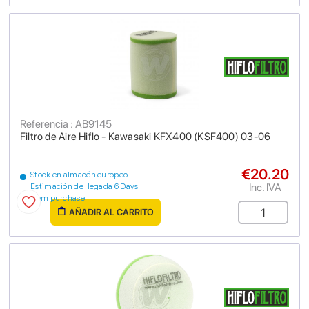
Referencia : AB9145
Filtro de Aire Hiflo - Kawasaki KFX400 (KSF400) 03-06
€20.20
Stock en almacén europeo
Inc. IVA
Estimación de llegada 6 Days
from purchase
AÑADIR AL CARRITO