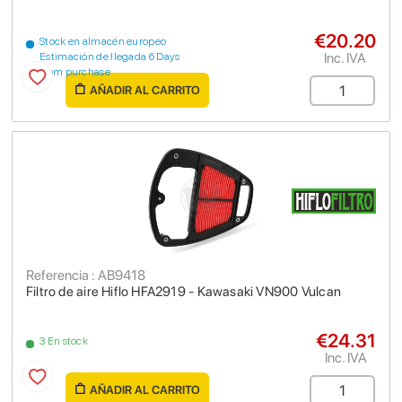
€20.20
Stock en almacén europeo
Inc. IVA
Estimación de llegada 6 Days
from purchase
AÑADIR AL CARRITO
Referencia : AB9418
Filtro de aire Hiflo HFA2919 - Kawasaki VN900 Vulcan
€24.31
3 En stock
Inc. IVA
AÑADIR AL CARRITO