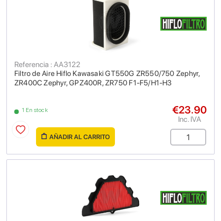
Referencia : AA3122
Filtro de Aire Hiflo Kawasaki GT550G ZR550/750 Zephyr,
ZR400C Zephyr, GPZ400R, ZR750 F1-F5/H1-H3
€23.90
1 En stock
Inc. IVA
AÑADIR AL CARRITO