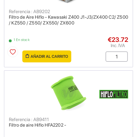
Referencia : AB9202
Filtro de Aire Hiflo - Kawasaki Z400 J1-J3/ZX400 C2/ Z500
/ KZ550 / Z550/ ZX550/ ZX600
€23.72
1 En stock
Inc. IVA
AÑADIR AL CARRITO
Referencia : AB9411
Filtro de aire Hiflo HFA2202 -