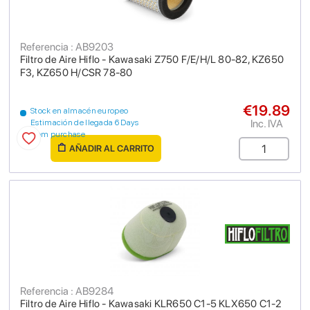
Referencia : AB9203
Filtro de Aire Hiflo - Kawasaki Z750 F/E/H/L 80-82, KZ650
F3, KZ650 H/CSR 78-80
€19.89
Stock en almacén europeo
Inc. IVA
Estimación de llegada 6 Days
from purchase
AÑADIR AL CARRITO
Referencia : AB9284
Filtro de Aire Hiflo - Kawasaki KLR650 C1-5 KLX650 C1-2