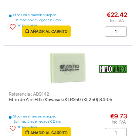
€22.42
Stock en almacén europeo
Inc. IVA
Estimación de llegada 6 Days
from purchase
AÑADIR AL CARRITO
Referencia : AB9142
Filtro de Aire Hiflo Kawasaki KLR250 (KL250) 84-05
€9.73
Stock en almacén europeo
Inc. IVA
Estimación de llegada 6 Days
from purchase
AÑADIR AL CARRITO