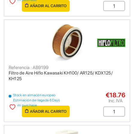
AÑADIR AL CARRITO
Referencia : AB9199
Filtro de Aire Hiflo Kawasaki KH100/ AR125/ KDX125/
KH125
€18.76
Stock en almacén europeo
Inc. IVA
Estimación de llegada 6 Days
from purchase
AÑADIR AL CARRITO