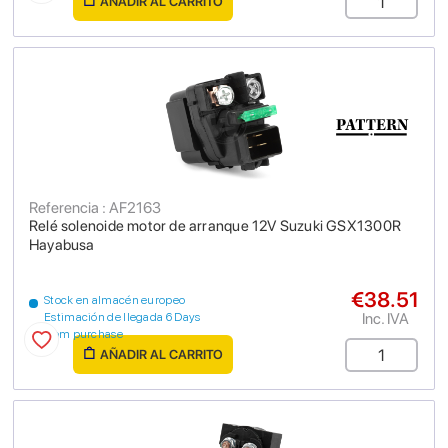
AÑADIR AL CARRITO
Referencia : AF2163
Relé solenoide motor de arranque 12V Suzuki GSX1300R
Hayabusa
€38.51
Stock en almacén europeo
Inc. IVA
Estimación de llegada 6 Days
from purchase
AÑADIR AL CARRITO