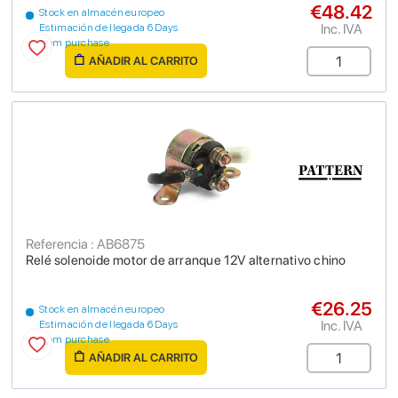
€48.42
Stock en almacén europeo
Inc. IVA
Estimación de llegada 6 Days
from purchase
AÑADIR AL CARRITO
Referencia : AB6875
Relé solenoide motor de arranque 12V alternativo chino
€26.25
Stock en almacén europeo
Inc. IVA
Estimación de llegada 6 Days
from purchase
AÑADIR AL CARRITO