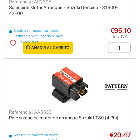
Referencia : AE2395
Solenoide Motor Arranque - Suzuki Genuino - 31800-
47E00
€95.10
Stock en almacén europeo
Inc. IVA
Estimación de llegada 6 Days
from purchase
AÑADIR AL CARRITO
Referencia : AA3333
Relé solenoide motor de arranque Suzuki LT80 (4 Pin)
€20.47
Stock en almacén europeo