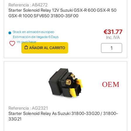
Referencia : AB4272
Starter Solenoid Relay 12V Suzuki GSX-R 600 GSX-R 50
GSX-R 1000 SFV650 31800-35F00
€31.77
Stock en almacén europeo
Inc. IVA
Estimación de llegada 6 Days
from purchase
AÑADIR AL CARRITO
Referencia : AG2321
Starter Solenoid Relay As Suzuki 31800-33G20 / 31800-
33G21