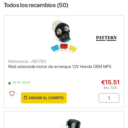
Todos los recambios (
50
)
Referencia : AB1783
Relé solenoide motor de arranque 12V Honda OEM MF5
€15.51
4+ En stock
Inc. IVA
AÑADIR AL CARRITO