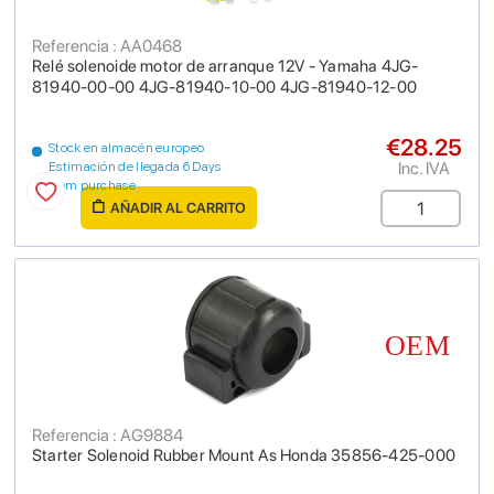
Referencia : AA0468
Relé solenoide motor de arranque 12V - Yamaha 4JG-
81940-00-00 4JG-81940-10-00 4JG-81940-12-00
€28.25
Stock en almacén europeo
Inc. IVA
Estimación de llegada 6 Days
from purchase
AÑADIR AL CARRITO
Referencia : AG9884
Starter Solenoid Rubber Mount As Honda 35856-425-000