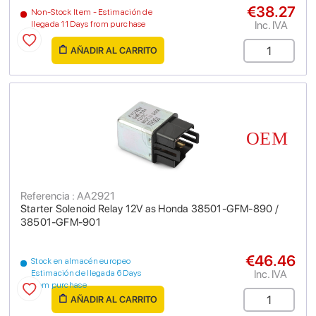
€38.27
Non-Stock Item - Estimación de
Inc. IVA
llegada 11 Days from purchase
AÑADIR AL CARRITO
Referencia : AA2921
Starter Solenoid Relay 12V as Honda 38501-GFM-890 /
38501-GFM-901
€46.46
Stock en almacén europeo
Inc. IVA
Estimación de llegada 6 Days
from purchase
AÑADIR AL CARRITO