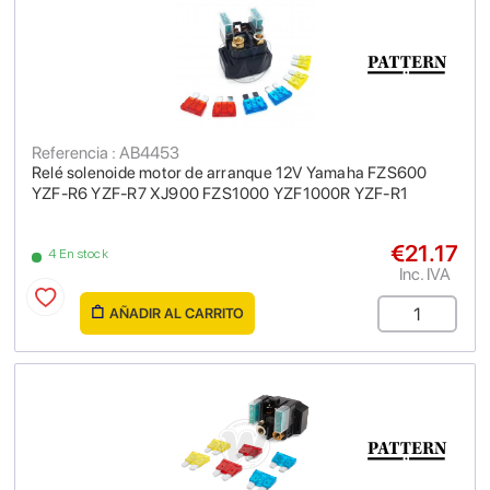
Referencia : AB4453
Relé solenoide motor de arranque 12V Yamaha FZS600
YZF-R6 YZF-R7 XJ900 FZS1000 YZF1000R YZF-R1
€21.17
4 En stock
Inc. IVA
AÑADIR AL CARRITO