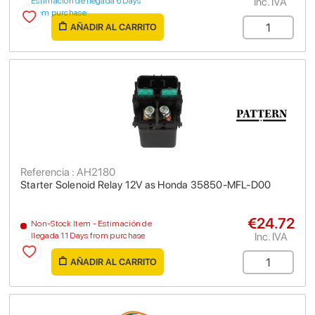
Inc. IVA
Estimación de llegada 6 Days
from purchase
AÑADIR AL CARRITO
Referencia : AH2180
Starter Solenoid Relay 12V as Honda 35850-MFL-D00
€24.72
Non-Stock Item - Estimación de
Inc. IVA
llegada 11 Days from purchase
AÑADIR AL CARRITO