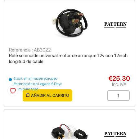
Referencia : AB3022
Relé solenoide universal motor de arranque 12v con 12inch
longitud de cable
€25.30
Stock en almacén europeo
Inc. IVA
Estimación de llegada 6 Days
from purchase
AÑADIR AL CARRITO