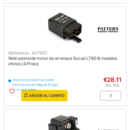
Referencia : AD7937
Relé solenoide motor de arranque Suzuki LT80 & modelos
chinos (4 Pines)
€28.11
Stock en almacén europeo
Inc. IVA
Estimación de llegada 6 Days
from purchase
AÑADIR AL CARRITO