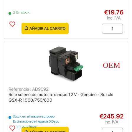
€19.76
2 En stock
Inc. IVA
AÑADIR AL CARRITO
Referencia : AD9092
Relé solenoide motor arranque 12 V - Genuino - Suzuki
GSX-R 1000/750/600
€245.92
Stock en almacén europeo
Inc. IVA
Estimación de llegada 6 Days
from purchase