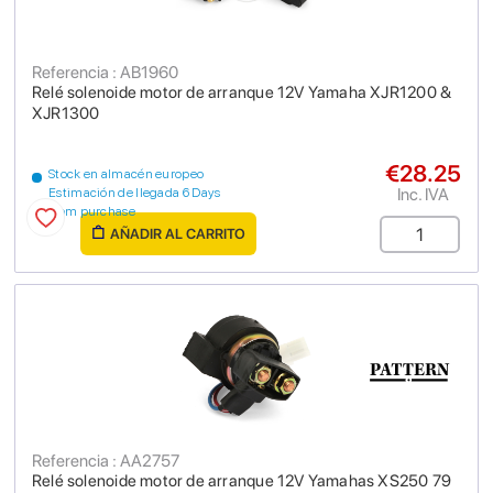
Referencia : AB1960
Relé solenoide motor de arranque 12V Yamaha XJR1200 &
XJR1300
€28.25
Stock en almacén europeo
Inc. IVA
Estimación de llegada 6 Days
from purchase
AÑADIR AL CARRITO
Referencia : AA2757
Relé solenoide motor de arranque 12V Yamahas XS250 79