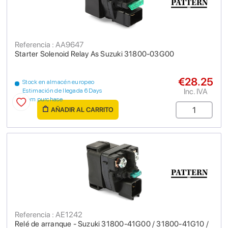
Referencia : AA9647
Starter Solenoid Relay As Suzuki 31800-03G00
€28.25
Stock en almacén europeo
Inc. IVA
Estimación de llegada 6 Days
from purchase
AÑADIR AL CARRITO
Referencia : AE1242
Relé de arranque - Suzuki 31800-41G00 / 31800-41G10 /