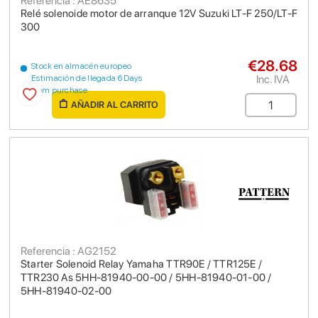
Referencia : AE8635
Relé solenoide motor de arranque 12V Suzuki LT-F 250/LT-F
300
€28.68
Stock en almacén europeo
Inc. IVA
Estimación de llegada 6 Days
from purchase
AÑADIR AL CARRITO
Referencia : AG2152
Starter Solenoid Relay Yamaha TTR90E / TTR125E /
TTR230 As 5HH-81940-00-00 / 5HH-81940-01-00 /
5HH-81940-02-00