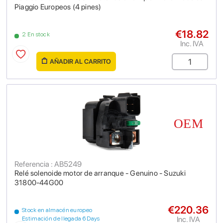
Piaggio Europeos (4 pines)
€18.82
2 En stock
Inc. IVA
AÑADIR AL CARRITO
Referencia : AB5249
Relé solenoide motor de arranque - Genuino - Suzuki
31800-44G00
€220.36
Stock en almacén europeo
Inc. IVA
Estimación de llegada 6 Days