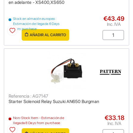
en adelante - XS400,XS650
€43.49
Stock en almacén europeo
Inc. IVA
Estimación de llegada 6 Days
from purchase
AÑADIR AL CARRITO
Referencia : AG7147
Starter Solenoid Relay Suzuki AN650 Burgman
€33.18
Non-Stock Item - Estimación de
Inc. IVA
llegada 8 Days from purchase