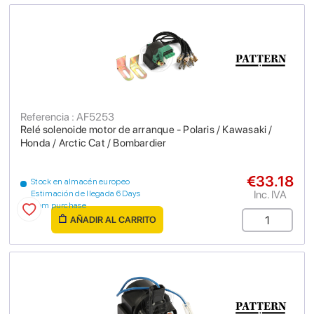
Referencia : AF5253
Relé solenoide motor de arranque - Polaris / Kawasaki /
Honda / Arctic Cat / Bombardier
€33.18
Stock en almacén europeo
Inc. IVA
Estimación de llegada 6 Days
from purchase
AÑADIR AL CARRITO