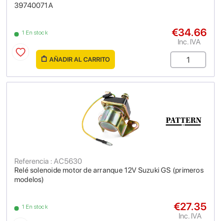
39740071A
€34.66
1 En stock
Inc. IVA
AÑADIR AL CARRITO
Referencia : AC5630
Relé solenoide motor de arranque 12V Suzuki GS (primeros
modelos)
€27.35
1 En stock
Inc. IVA