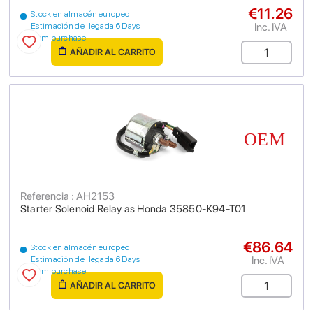
€11.26
Stock en almacén europeo
Inc. IVA
Estimación de llegada 6 Days
from purchase
AÑADIR AL CARRITO
Referencia : AH2153
Starter Solenoid Relay as Honda 35850-K94-T01
€86.64
Stock en almacén europeo
Inc. IVA
Estimación de llegada 6 Days
from purchase
AÑADIR AL CARRITO