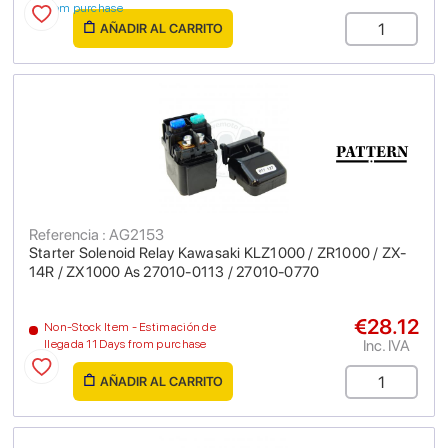
from purchase
AÑADIR AL CARRITO
Referencia : AG2153
Starter Solenoid Relay Kawasaki KLZ1000 / ZR1000 / ZX-
14R / ZX1000 As 27010-0113 / 27010-0770
€28.12
Non-Stock Item - Estimación de
Inc. IVA
llegada 11 Days from purchase
AÑADIR AL CARRITO