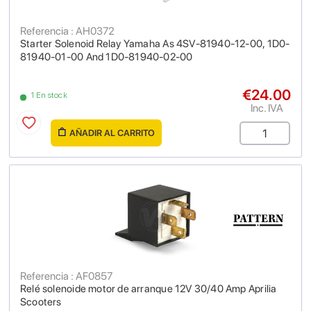
Referencia : AH0372
Starter Solenoid Relay Yamaha As 4SV-81940-12-00, 1D0-
81940-01-00 And 1D0-81940-02-00
€24.00
1 En stock
Inc. IVA
AÑADIR AL CARRITO
Referencia : AF0857
Relé solenoide motor de arranque 12V 30/40 Amp Aprilia
Scooters