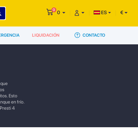
0
0
ES
€
CONTACTO
ERGENCIA
LIQUIDACIÓN
 que
vos
tos. Esto
nque en frío.
Presti 4