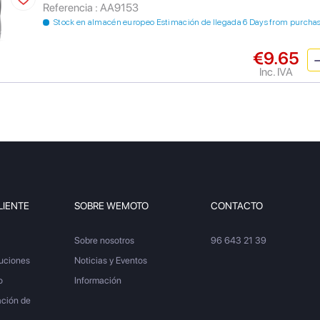
Referencia : AA9153
Stock en almacén europeo Estimación de llegada 6 Days from purcha
€9.65
Inc. IVA
LIENTE
SOBRE WEMOTO
CONTACTO
Sobre nosotros
96 643 21 39
luciones
Noticias y Eventos
o
Información
ación de