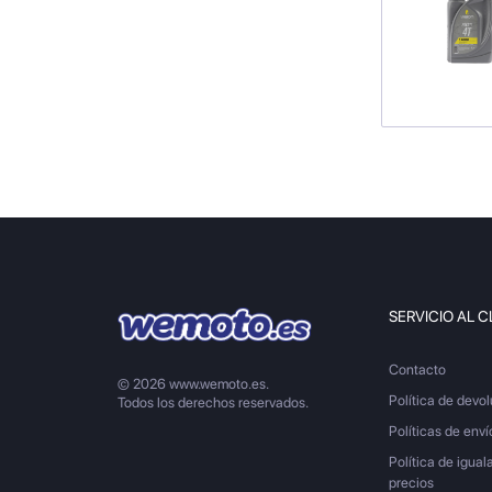
SERVICIO AL C
Contacto
© 2026 www.wemoto.es.
Política de devo
Todos los derechos reservados.
Políticas de enví
Política de igual
precios