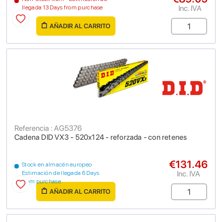
Inc. IVA
llegada 13 Days from purchase
AÑADIR AL CARRITO
Referencia : AG5376
Cadena DID VX3 - 520x124 - reforzada - con retenes
€131.46
Stock en almacén europeo
Inc. IVA
Estimación de llegada 6 Days
from purchase
AÑADIR AL CARRITO