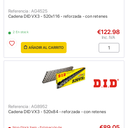
Referencia : AG4525
Cadena DID VX3 - 520x116 - reforzada - con retenes
€122.98
2 En stock
Inc. IVA
AÑADIR AL CARRITO
Referencia : AG8952
Cadena DID VX3 - 520x84 - reforzada - con retenes
€89.05
Non-Stock Item - Estimación de