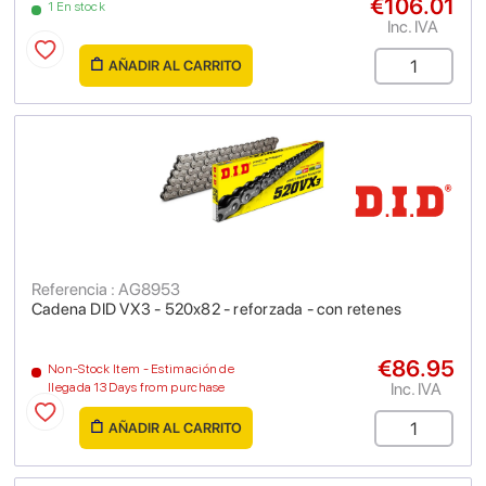
€106.01
1 En stock
Inc. IVA
AÑADIR AL CARRITO
Referencia : AG8953
Cadena DID VX3 - 520x82 - reforzada - con retenes
€86.95
Non-Stock Item - Estimación de
Inc. IVA
llegada 13 Days from purchase
AÑADIR AL CARRITO