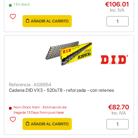
€106.01
1 En stock
Inc. IVA
AÑADIR AL CARRITO
Referencia : AG8954
Cadena DID VX3 - 520x78 - reforzada - con retenes
€82.70
Non-Stock Item - Estimación de
Inc. IVA
llegada 13 Days from purchase
AÑADIR AL CARRITO