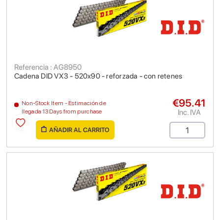
Referencia : AG8950
Cadena DID VX3 - 520x90 - reforzada - con retenes
€95.41
Non-Stock Item - Estimación de
Inc. IVA
llegada 13 Days from purchase
AÑADIR AL CARRITO