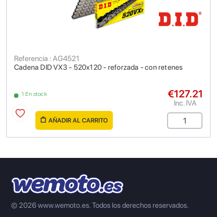
Referencia : AG4521
Cadena DID VX3 - 520x120 - reforzada - con retenes
€127.21
1 En stock
Inc. IVA
AÑADIR AL CARRITO
© 2026 www.wemoto.es.
Todos los derechos reservados.