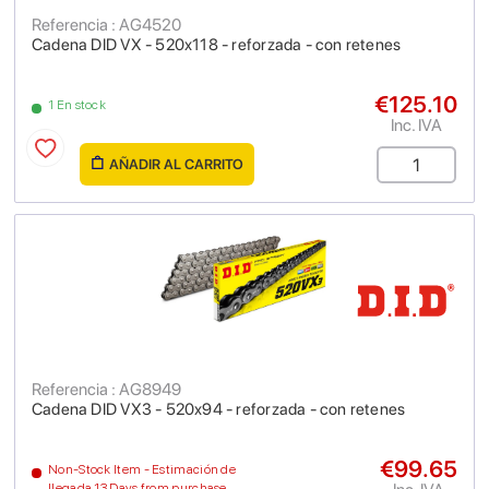
Referencia : AG4520
Cadena DID VX - 520x118 - reforzada - con retenes
€125.10
1 En stock
Inc. IVA
AÑADIR AL CARRITO
Referencia : AG8949
Cadena DID VX3 - 520x94 - reforzada - con retenes
€99.65
Non-Stock Item - Estimación de
llegada 13 Days from purchase