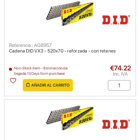
Referencia : AG8957
Cadena DID VX3 - 520x70 - reforzada - con retenes
€74.22
Non-Stock Item - Estimación de
Inc. IVA
llegada 13 Days from purchase
AÑADIR AL CARRITO