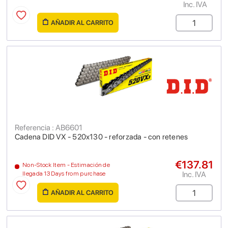
Inc. IVA
AÑADIR AL CARRITO
Referencia : AB6601
Cadena DID VX - 520x130 - reforzada - con retenes
€137.81
Non-Stock Item - Estimación de
Inc. IVA
llegada 13 Days from purchase
AÑADIR AL CARRITO