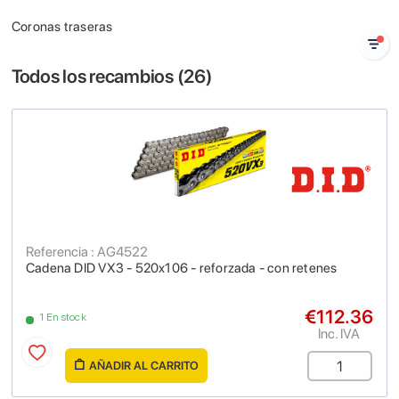
Coronas traseras
Todos los recambios (
26
)
Referencia : AG4522
Cadena DID VX3 - 520x106 - reforzada - con retenes
€112.36
1 En stock
Inc. IVA
AÑADIR AL CARRITO