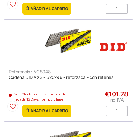
AÑADIR AL CARRITO
Referencia : AG8948
Cadena DID VX3 - 520x96 - reforzada - con retenes
€101.78
Non-Stock Item - Estimación de
Inc. IVA
llegada 13 Days from purchase
AÑADIR AL CARRITO