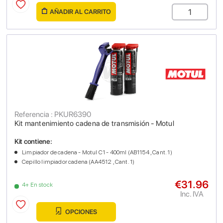
AÑADIR AL CARRITO
Referencia : PKUR6390
Kit mantenimiento cadena de transmisión - Motul
Kit contiene:
Limpiador de cadena - Motul C1 - 400ml (AB1154 , Cant. 1)
Cepillo limpiador cadena (AA4512 , Cant. 1)
€31.96
4+ En stock
Inc. IVA
OPCIONES