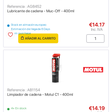
Referencia : AG8452
Lubricante de cadena - Muc-Off - 400ml
€14.17
Stock en almacén europeo
Inc. IVA
Estimación de llegada 6 Days
from purchase
AÑADIR AL CARRITO
Referencia : AB1154
Limpiador de cadena - Motul C1 - 400ml
€14.19
4+ En stock