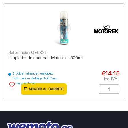
Referencia : GE5821
Limpiador de cadena - Motorex - 500ml
€14.15
Stock en almacén europeo
Inc. IVA
Estimación de llegada 6 Days
from purchase
AÑADIR AL CARRITO