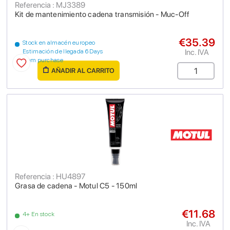
Referencia : MJ3389
Kit de mantenimiento cadena transmisión - Muc-Off
€35.39
Stock en almacén europeo
Inc. IVA
Estimación de llegada 6 Days
from purchase
AÑADIR AL CARRITO
Referencia : HU4897
Grasa de cadena - Motul C5 - 150ml
€11.68
4+ En stock
Inc. IVA