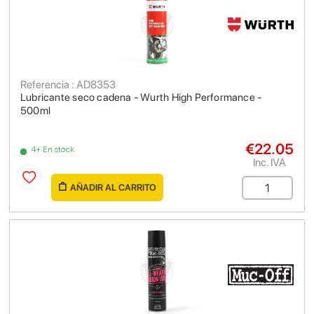
Referencia : AD8353
Lubricante seco cadena - Wurth High Performance -
500ml
€22.05
4+ En stock
Inc. IVA
AÑADIR AL CARRITO