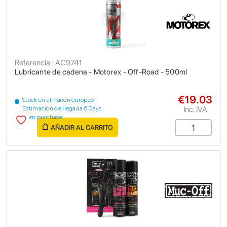
Referencia : AC9741
Lubricante de cadena - Motorex - Off-Road - 500ml
€19.03
Stock en almacén europeo
Inc. IVA
Estimación de llegada 6 Days
from purchase
AÑADIR AL CARRITO