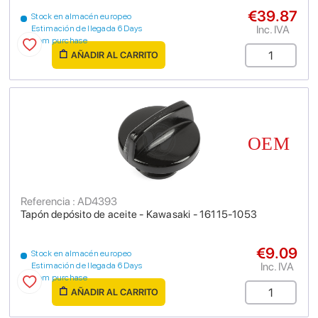
€39.87
Stock en almacén europeo
Inc. IVA
Estimación de llegada 6 Days
from purchase
AÑADIR AL CARRITO
Referencia : AD4393
Tapón depósito de aceite - Kawasaki - 16115-1053
€9.09
Stock en almacén europeo
Inc. IVA
Estimación de llegada 6 Days
from purchase
AÑADIR AL CARRITO