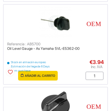
Referencia : AB5700
Oil Level Gauge - As Yamaha 5VL-E5362-00
€3.94
Stock en almacén europeo
Inc. IVA
Estimación de llegada 6 Days
from purchase
AÑADIR AL CARRITO