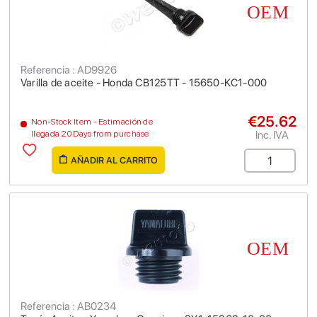
Referencia : AD9926
Varilla de aceite - Honda CB125TT - 15650-KC1-000
€25.62
Non-Stock Item - Estimación de
Inc. IVA
llegada 20 Days from purchase
AÑADIR AL CARRITO
Referencia : AB0234