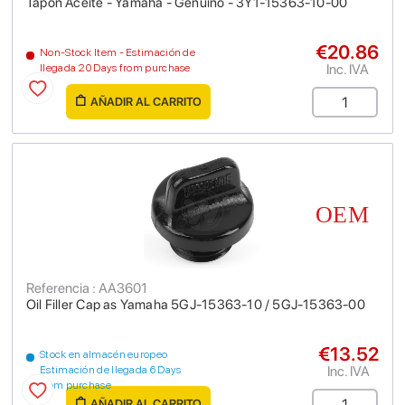
Tapón Aceite - Yamaha - Genuino - 3Y1-15363-10-00
€20.86
Non-Stock Item - Estimación de
Inc. IVA
llegada 20 Days from purchase
AÑADIR AL CARRITO
Referencia : AA3601
Oil Filler Cap as Yamaha 5GJ-15363-10 / 5GJ-15363-00
€13.52
Stock en almacén europeo
Inc. IVA
Estimación de llegada 6 Days
from purchase
AÑADIR AL CARRITO