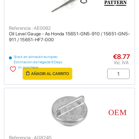
Referencia : AE0082
Oil Level Gauge - As Honda 15651-GN5-910 / 15651-GN5-
911 / 15651-HF7-000
€8.77
Stock en almacén europeo
Inc. IVA
Estimación de llegada 6 Days
from purchase
AÑADIR AL CARRITO
Referencia : AG8245