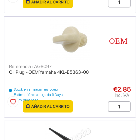
AÑADIR AL CARRITO
Referencia : AG8097
Oil Plug - OEM Yamaha 4KL-E5363-00
€2.85
Stock en almacén europeo
Inc. IVA
Estimación de llegada 6 Days
from purchase
AÑADIR AL CARRITO