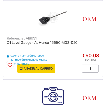
Referencia : AI8931
Oil Level Gauge - As Honda 15650-MGS-D20
€50.08
Stock en almacén europeo
Inc. IVA
Estimación de llegada 6 Days
from purchase
AÑADIR AL CARRITO