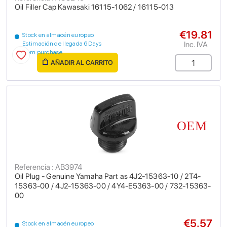
Oil Filler Cap Kawasaki 16115-1062 / 16115-013
€19.81
Stock en almacén europeo
Inc. IVA
Estimación de llegada 6 Days
from purchase
AÑADIR AL CARRITO
Referencia : AB3974
Oil Plug - Genuine Yamaha Part as 4J2-15363-10 / 2T4-
15363-00 / 4J2-15363-00 / 4Y4-E5363-00 / 732-15363-
00
€5.57
Stock en almacén europeo