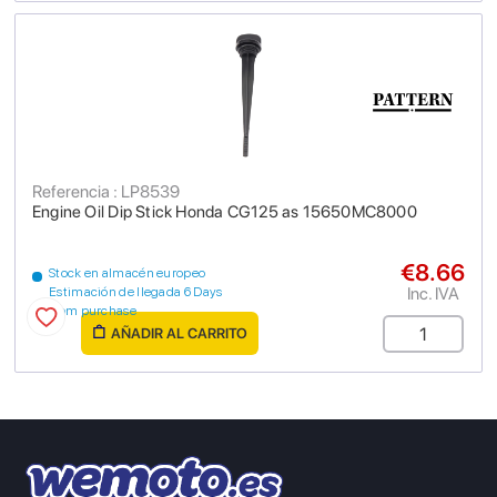
Referencia : LP8539
Engine Oil Dip Stick Honda CG125 as 15650MC8000
€8.66
Stock en almacén europeo
Inc. IVA
Estimación de llegada 6 Days
from purchase
AÑADIR AL CARRITO