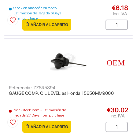
€6.18
Stock en almacén europeo
Inc. IVA
Estimación de llegada 6 Days
from purchase
AÑADIR AL CARRITO
Referencia : ZZSR5894
GAUGE COMP. OIL LEVEL as Honda 15650MM9000
€30.02
Non-Stock Item - Estimación de
Inc. IVA
llegada 27 Days from purchase
AÑADIR AL CARRITO