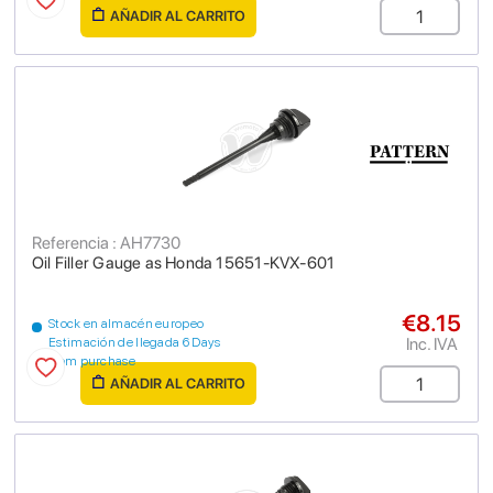
AÑADIR AL CARRITO
Referencia : AH7730
Oil Filler Gauge as Honda 15651-KVX-601
€8.15
Stock en almacén europeo
Inc. IVA
Estimación de llegada 6 Days
from purchase
AÑADIR AL CARRITO