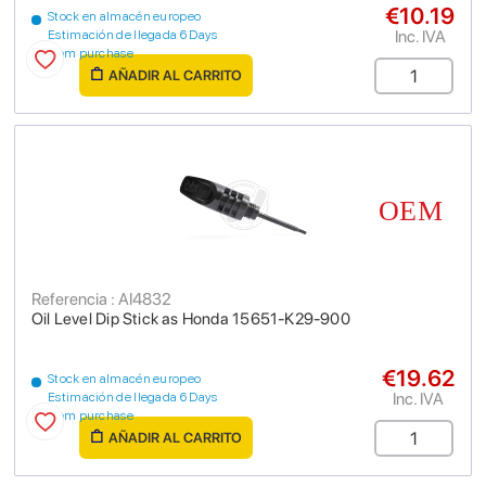
€10.19
Stock en almacén europeo
Inc. IVA
Estimación de llegada 6 Days
from purchase
AÑADIR AL CARRITO
Referencia : AI4832
Oil Level Dip Stick as Honda 15651-K29-900
€19.62
Stock en almacén europeo
Inc. IVA
Estimación de llegada 6 Days
from purchase
AÑADIR AL CARRITO