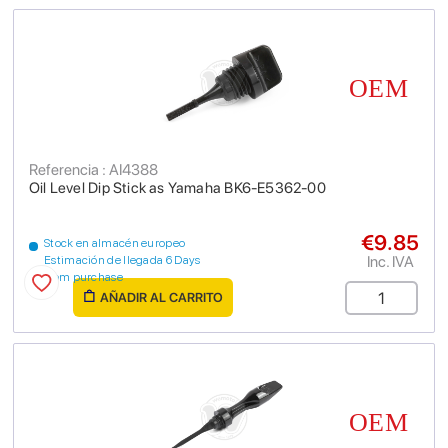
Referencia : AI4388
Oil Level Dip Stick as Yamaha BK6-E5362-00
€9.85
Stock en almacén europeo
Inc. IVA
Estimación de llegada 6 Days
from purchase
AÑADIR AL CARRITO