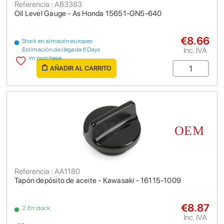
Referencia : AB3383
Oil Level Gauge - As Honda 15651-GN5-640
€8.66
Stock en almacén europeo
Inc. IVA
Estimación de llegada 6 Days
from purchase
AÑADIR AL CARRITO
Referencia : AA1180
Tapón depósito de aceite - Kawasaki - 16115-1009
€8.87
2 En stock
Inc. IVA