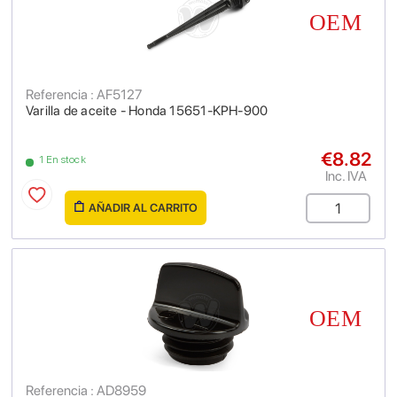
Referencia : AF5127
Varilla de aceite - Honda 15651-KPH-900
€8.82
1 En stock
Inc. IVA
AÑADIR AL CARRITO
Referencia : AD8959