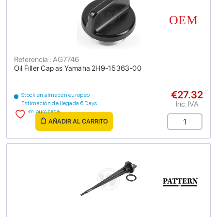
Referencia : AG7746
Oil Filler Cap as Yamaha 2H9-15363-00
€27.32
Stock en almacén europeo
Inc. IVA
Estimación de llegada 6 Days
from purchase
AÑADIR AL CARRITO