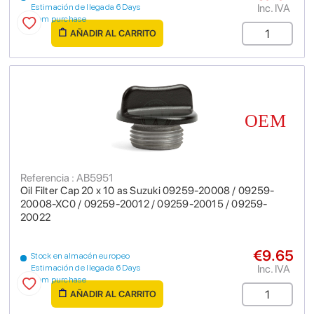
Inc. IVA
Estimación de llegada 6 Days
from purchase
AÑADIR AL CARRITO
Referencia : AB5951
Oil Filter Cap 20 x 10 as Suzuki 09259-20008 / 09259-
20008-XC0 / 09259-20012 / 09259-20015 / 09259-
20022
€9.65
Stock en almacén europeo
Inc. IVA
Estimación de llegada 6 Days
from purchase
AÑADIR AL CARRITO