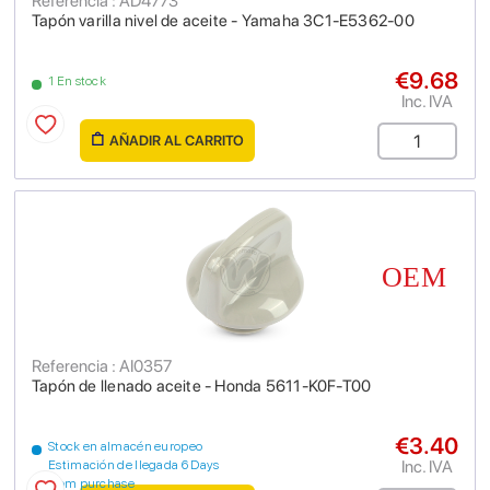
Referencia : AD4773
Tapón varilla nivel de aceite - Yamaha 3C1-E5362-00
€9.68
1 En stock
Inc. IVA
AÑADIR AL CARRITO
Referencia : AI0357
Tapón de llenado aceite - Honda 5611-K0F-T00
€3.40
Stock en almacén europeo
Inc. IVA
Estimación de llegada 6 Days
from purchase