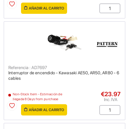
AÑADIR AL CARRITO
Referencia : AD7697
Interruptor de encendido - Kawasaki AE50, AR50, AR80 - 6
cables
€23.97
Non-Stock Item - Estimación de
Inc. IVA
llegada 8 Days from purchase
AÑADIR AL CARRITO