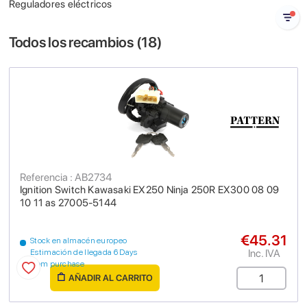
Reguladores eléctricos
Todos los recambios (
18
)
Referencia : AB2734
Ignition Switch Kawasaki EX250 Ninja 250R EX300 08 09
10 11 as 27005-5144
€45.31
Stock en almacén europeo
Inc. IVA
Estimación de llegada 6 Days
from purchase
AÑADIR AL CARRITO