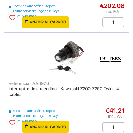
€202.06
Stock en almacén europeo
Inc. IVA
Estimación de llegada 6 Days
from purchase
AÑADIR AL CARRITO
Referencia : AA6926
Interruptor de encendido - Kawasaki Z200,Z250 Twin - 4
cables
€41.21
Stock en almacén europeo
Inc. IVA
Estimación de llegada 6 Days
from purchase
AÑADIR AL CARRITO