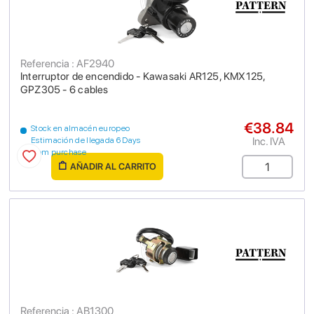
Referencia : AF2940
Interruptor de encendido - Kawasaki AR125, KMX125,
GPZ305 - 6 cables
€38.84
Stock en almacén europeo
Inc. IVA
Estimación de llegada 6 Days
from purchase
AÑADIR AL CARRITO
Referencia : AB1300