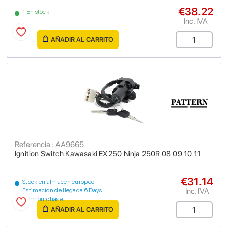
€38.22
1 En stock
Inc. IVA
AÑADIR AL CARRITO
Referencia : AA9665
Ignition Switch Kawasaki EX250 Ninja 250R 08 09 10 11
€31.14
Stock en almacén europeo
Inc. IVA
Estimación de llegada 6 Days
from purchase
AÑADIR AL CARRITO