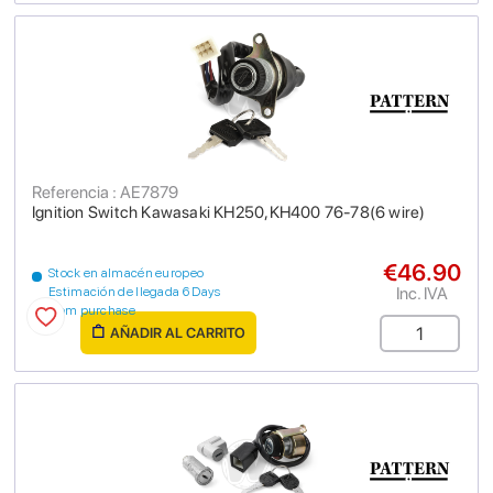
Referencia : AE7879
Ignition Switch Kawasaki KH250,KH400 76-78(6 wire)
€46.90
Stock en almacén europeo
Inc. IVA
Estimación de llegada 6 Days
from purchase
AÑADIR AL CARRITO