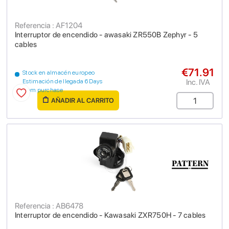
Referencia : AF1204
Interruptor de encendido - awasaki ZR550B Zephyr - 5
cables
€71.91
Stock en almacén europeo
Inc. IVA
Estimación de llegada 6 Days
from purchase
AÑADIR AL CARRITO
Referencia : AB6478
Interruptor de encendido - Kawasaki ZXR750H - 7 cables