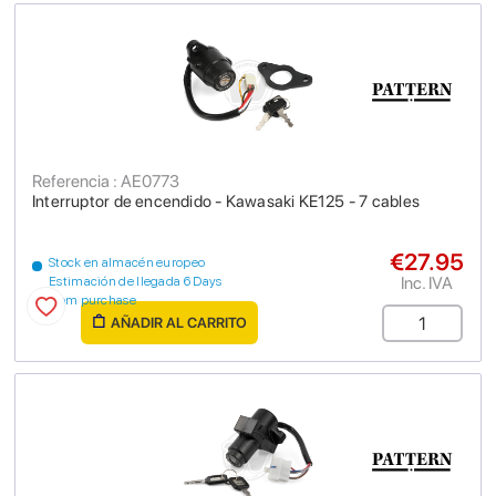
Referencia : AE0773
Interruptor de encendido - Kawasaki KE125 - 7 cables
€27.95
Stock en almacén europeo
Inc. IVA
Estimación de llegada 6 Days
from purchase
AÑADIR AL CARRITO