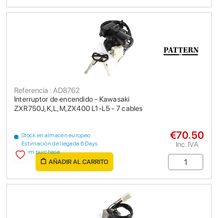
Referencia : AD8762
Interruptor de encendido - Kawasaki
ZXR750J,K,L,M,ZX400 L1-L5 - 7 cables
€70.50
Stock en almacén europeo
Inc. IVA
Estimación de llegada 6 Days
from purchase
AÑADIR AL CARRITO