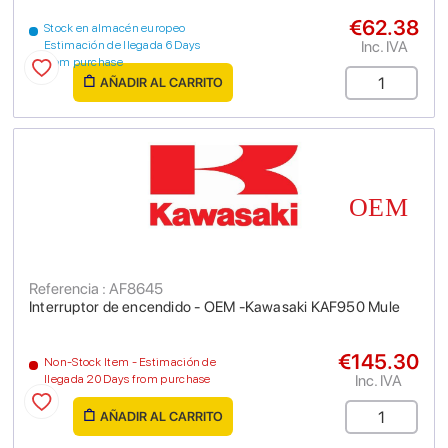
€62.38
Stock en almacén europeo
Inc. IVA
Estimación de llegada 6 Days
from purchase
AÑADIR AL CARRITO
Referencia : AF8645
Interruptor de encendido - OEM -Kawasaki KAF950 Mule
€145.30
Non-Stock Item - Estimación de
Inc. IVA
llegada 20 Days from purchase
AÑADIR AL CARRITO