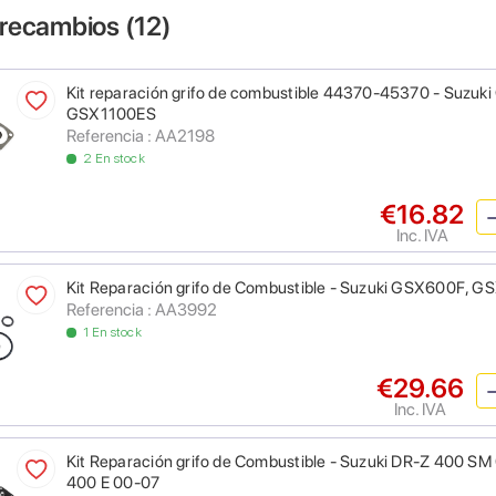
 recambios (
12
)
Kit reparación grifo de combustible 44370-45370 - Suzu
GSX1100ES
Referencia : AA2198
2 En stock
€16.82
Inc. IVA
Kit Reparación grifo de Combustible - Suzuki GSX600F, G
Referencia : AA3992
1 En stock
€29.66
Inc. IVA
Kit Reparación grifo de Combustible - Suzuki DR-Z 400 S
400 E 00-07