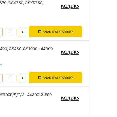
SV650, GSX750, GSXR750,
AÑADIR AL CARRITO
GSX400, GS450, GS1000 - 44300-
se
AÑADIR AL CARRITO
T, RF900R/S/T/V - 44300-21E00