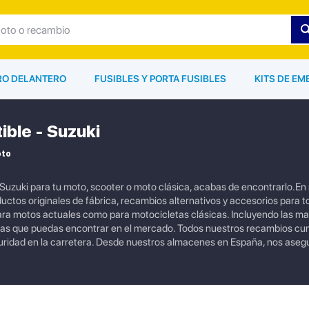
ARO DELANTERO
FUSIBLES Y PORTA FUSIBLES
KITS DE EM
ible - Suzuki
oto
 Suzuki para tu moto, scooter o moto clásica, acabas de encontrarlo.En
ctos originales de fábrica, recambios alternativos y accesorios para t
a motos actuales como para motocicletas clásicas. Incluyendo las m
las que puedas encontrar en el mercado. Todos nuestros recambios c
guridad en la carretera. Desde nuestros almacenes en España, nos ase