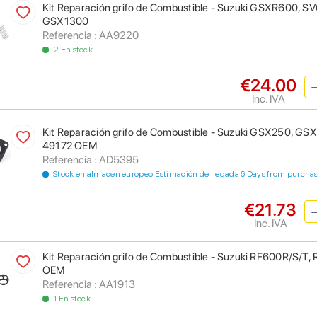
Kit Reparación grifo de Combustible - Suzuki GSXR600, 
GSX1300
Referencia : AA9220
2 En stock
€24.00
Inc. IVA
Kit Reparación grifo de Combustible - Suzuki GSX250, 
49172 OEM
Referencia : AD5395
Stock en almacén europeo Estimación de llegada 6 Days from purcha
€21.73
Inc. IVA
Kit Reparación grifo de Combustible - Suzuki RF600R/S/
OEM
Referencia : AA1913
1 En stock