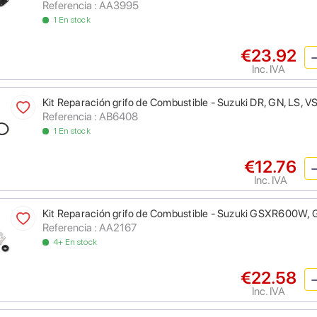
Referencia : AA3995
1 En stock
€23.92
Inc. IVA
Kit Reparación grifo de Combustible - Suzuki DR, GN, LS, V
Referencia : AB6408
1 En stock
€12.76
Inc. IVA
Kit Reparación grifo de Combustible - Suzuki GSXR60
Referencia : AA2167
4+ En stock
€22.58
Inc. IVA