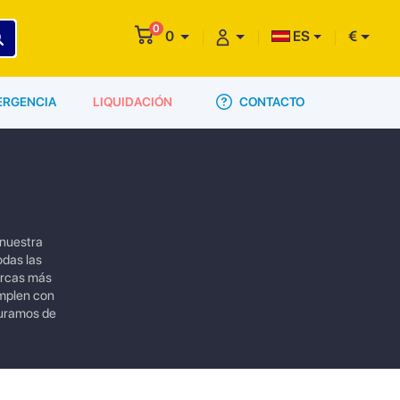
0
0
ES
€
CONTACTO
ERGENCIA
LIQUIDACIÓN
 nuestra
odas las
arcas más
umplen con
guramos de