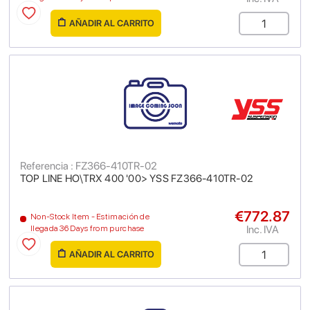
AÑADIR AL CARRITO
Referencia : FZ366-410TR-02
TOP LINE HO\TRX 400 '00> YSS FZ366-410TR-02
€772.87
Non-Stock Item - Estimación de
Inc. IVA
llegada 36 Days from purchase
AÑADIR AL CARRITO