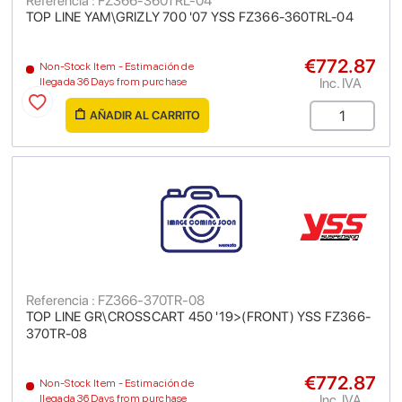
Referencia : FZ366-360TRL-04
TOP LINE YAM\GRIZLY 700 '07 YSS FZ366-360TRL-04
€772.87
Non-Stock Item - Estimación de
Inc. IVA
llegada 36 Days from purchase
AÑADIR AL CARRITO
Referencia : FZ366-370TR-08
TOP LINE GR\CROSSCART 450 '19>(FRONT) YSS FZ366-
370TR-08
€772.87
Non-Stock Item - Estimación de
Inc. IVA
llegada 36 Days from purchase