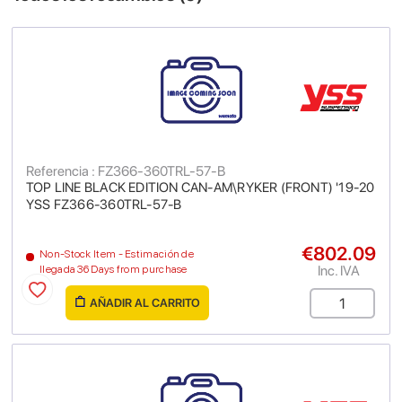
Referencia : FZ366-360TRL-57-B
TOP LINE BLACK EDITION CAN-AM\RYKER (FRONT) '19-20
YSS FZ366-360TRL-57-B
€802.09
Non-Stock Item - Estimación de
Inc. IVA
llegada 36 Days from purchase
AÑADIR AL CARRITO