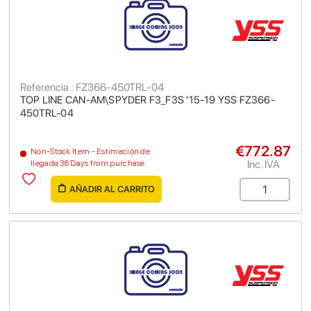
Referencia : FZ366-450TRL-04
TOP LINE CAN-AM\SPYDER F3_F3S '15-19 YSS FZ366-
450TRL-04
€772.87
Non-Stock Item - Estimación de
Inc. IVA
llegada 36 Days from purchase
AÑADIR AL CARRITO