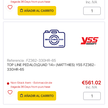
Inc. IVA
llegada 36 Days from purchase
AÑADIR AL CARRITO
Referencia : FZ362-330HR-65
TOP LINE PEDALO\QUAD '14> (MATTHIES) YSS FZ362-
330HR-65
€561.02
Non-Stock Item - Estimación de
Inc. IVA
llegada 36 Days from purchase
AÑADIR AL CARRITO