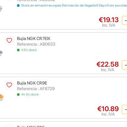
Stock en almacén europeo Estimación de llegada 6 Days from purcha
€19.13
Inc. IVA
Bujía NGK CR7EIX
Referencia : AB0633
4 En stock
€22.58
Inc. IVA
Bujía NGK CR9E
Referencia : AF8729
4+ En stock
€10.89
Inc. IVA