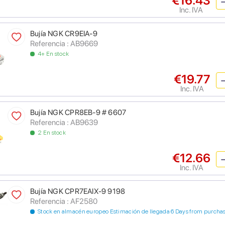
€16.43
Inc. IVA
Bujía NGK CR9EIA-9
Referencia : AB9669
4+ En stock
€19.77
Inc. IVA
Bujía NGK CPR8EB-9 # 6607
Referencia : AB9639
2 En stock
€12.66
Inc. IVA
Bujía NGK CPR7EAIX-9 9198
Referencia : AF2580
Stock en almacén europeo Estimación de llegada 6 Days from purcha