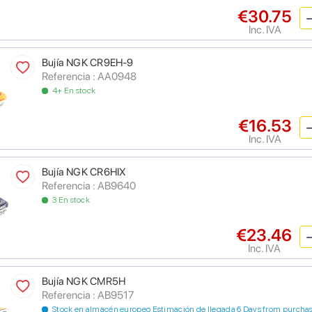
€30.75
Inc. IVA
Bujía NGK CR9EH-9
Referencia : AA0948
4+ En stock
€16.53
Inc. IVA
Bujía NGK CR6HIX
Referencia : AB9640
3 En stock
€23.46
Inc. IVA
Bujía NGK CMR5H
Referencia : AB9517
Stock en almacén europeo Estimación de llegada 6 Days from purcha