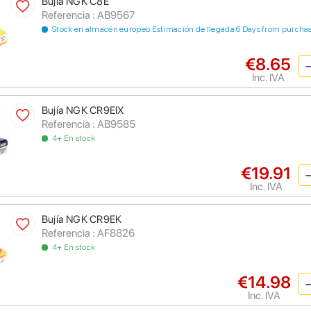
Bujía NGK C8E
Referencia : AB9567
Stock en almacén europeo Estimación de llegada 6 Days from purcha
€8.65
Inc. IVA
Bujía NGK CR9EIX
Referencia : AB9585
4+ En stock
€19.91
Inc. IVA
Bujía NGK CR9EK
Referencia : AF8826
4+ En stock
€14.98
Inc. IVA