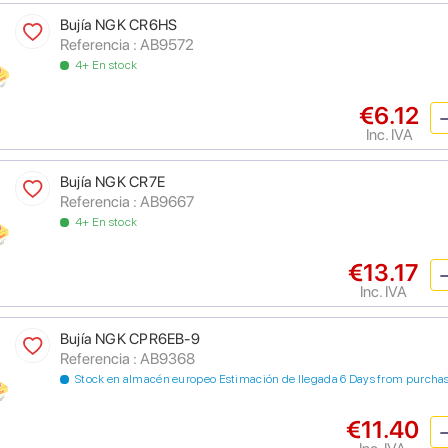
Bujía NGK CR6HS
Referencia : AB9572
4+ En stock
€6.12
Inc. IVA
Bujía NGK CR7E
Referencia : AB9667
4+ En stock
€13.17
Inc. IVA
Bujía NGK CPR6EB-9
Referencia : AB9368
Stock en almacén europeo Estimación de llegada 6 Days from purcha
€11.40