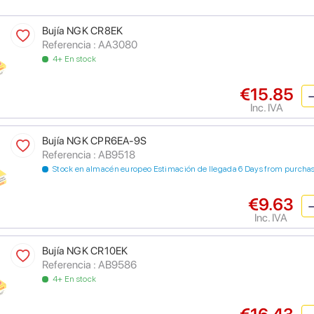
Bujía NGK CR8EK
Referencia : AA3080
4+ En stock
€15.85
Inc. IVA
Bujía NGK CPR6EA-9S
Referencia : AB9518
Stock en almacén europeo Estimación de llegada 6 Days from purcha
€9.63
Inc. IVA
Bujía NGK CR10EK
Referencia : AB9586
4+ En stock