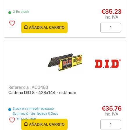
€35.23
2 En stock
Inc. IVA
AÑADIR AL CARRITO
Referencia : AC3483
Cadena DID S - 428x144 - estándar
€35.76
Stock en almacén europeo
Inc. IVA
Estimación de llegada 6 Days
from purchase
AÑADIR AL CARRITO