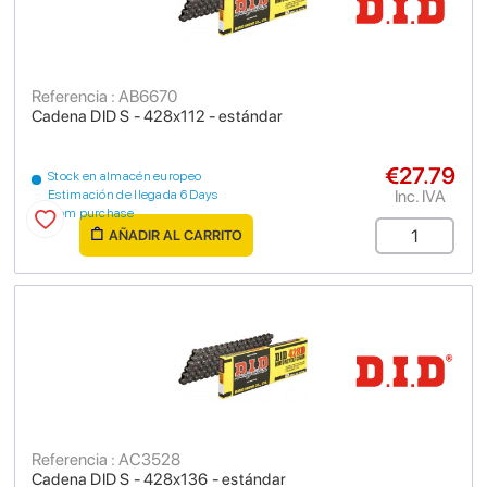
Referencia : AB6670
Cadena DID S - 428x112 - estándar
€27.79
Stock en almacén europeo
Inc. IVA
Estimación de llegada 6 Days
from purchase
AÑADIR AL CARRITO
Referencia : AC3528
Cadena DID S - 428x136 - estándar