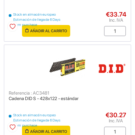
€33.74
Stock en almacén europeo
Inc. IVA
Estimación de llegada 6 Days
from purchase
AÑADIR AL CARRITO
Referencia : AC3481
Cadena DID S - 428x122 - estándar
€30.27
Stock en almacén europeo
Inc. IVA
Estimación de llegada 6 Days
from purchase
AÑADIR AL CARRITO