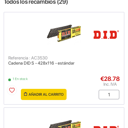
Todos los recambios (
29
)
Referencia : AC3530
Cadena DID S - 428x116 - estándar
€28.78
1 En stock
Inc. IVA
AÑADIR AL CARRITO