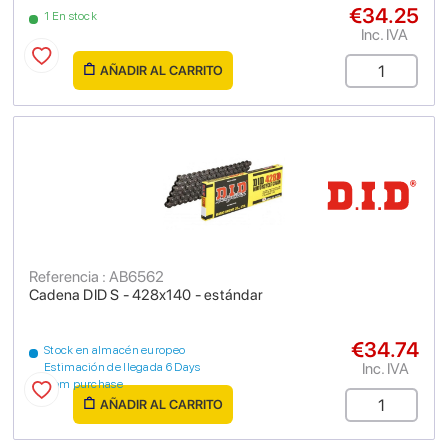
€34.25
1 En stock
Inc. IVA
AÑADIR AL CARRITO
Referencia : AB6562
Cadena DID S - 428x140 - estándar
€34.74
Stock en almacén europeo
Inc. IVA
Estimación de llegada 6 Days
from purchase
AÑADIR AL CARRITO