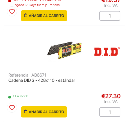
Non-Stock Item - Estimación de
Inc. IVA
llegada 13 Days from purchase
AÑADIR AL CARRITO
Referencia : AB6671
Cadena DID S - 428x110 - estándar
€27.30
1 En stock
Inc. IVA
AÑADIR AL CARRITO