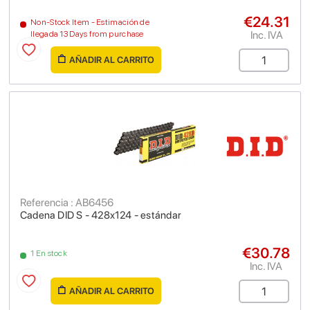
€24.31
Non-Stock Item - Estimación de
Inc. IVA
llegada 13 Days from purchase
AÑADIR AL CARRITO
Referencia : AB6456
Cadena DID S - 428x124 - estándar
€30.78
1 En stock
Inc. IVA
AÑADIR AL CARRITO