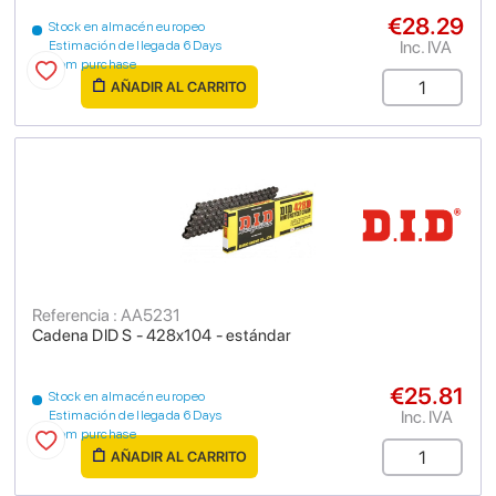
€28.29
Stock en almacén europeo
Inc. IVA
Estimación de llegada 6 Days
from purchase
AÑADIR AL CARRITO
Referencia : AA5231
Cadena DID S - 428x104 - estándar
€25.81
Stock en almacén europeo
Inc. IVA
Estimación de llegada 6 Days
from purchase
AÑADIR AL CARRITO