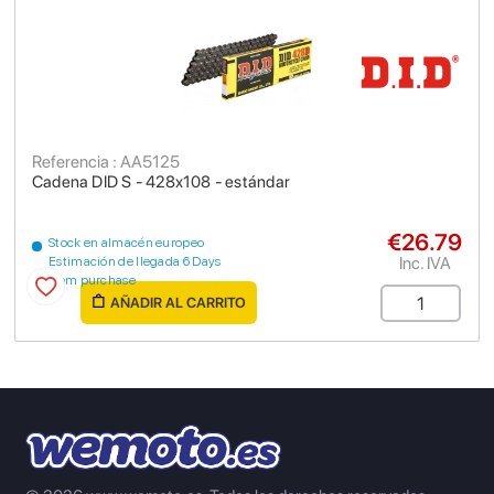
Referencia : AA5125
Cadena DID S - 428x108 - estándar
€26.79
Stock en almacén europeo
Inc. IVA
Estimación de llegada 6 Days
from purchase
AÑADIR AL CARRITO