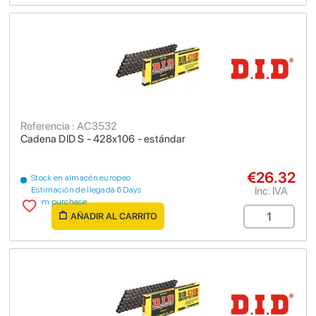
Referencia : AC3532
Cadena DID S - 428x106 - estándar
€26.32
Stock en almacén europeo
Inc. IVA
Estimación de llegada 6 Days
from purchase
AÑADIR AL CARRITO