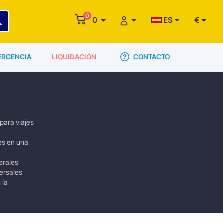
0
0
ES
€
CONTACTO
ERGENCIA
LIQUIDACIÓN
para viajes
es en una
erales
versales
 la