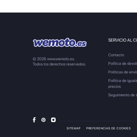
SERVICIO AL C
Contacto
© 2026 www.wemoto.es.
Política de devo
Todos los derechos reservados.
Políticas de enví
Política de igual
precios
Seguimiento de 
SITEMAP
PREFERENCIAS DE COOKIES