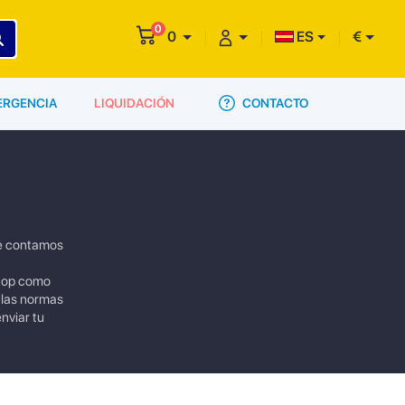
0
0
ES
€
CONTACTO
ERGENCIA
LIQUIDACIÓN
ne contamos
 top como
 las normas
nviar tu