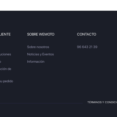
LIENTE
SOBRE WEMOTO
CONTACTO
Sobre nosotros
96 643 21 39
luciones
Noticias y Eventos
o
Información
ación de
su pedido
TÉRMINOS Y CONDIC