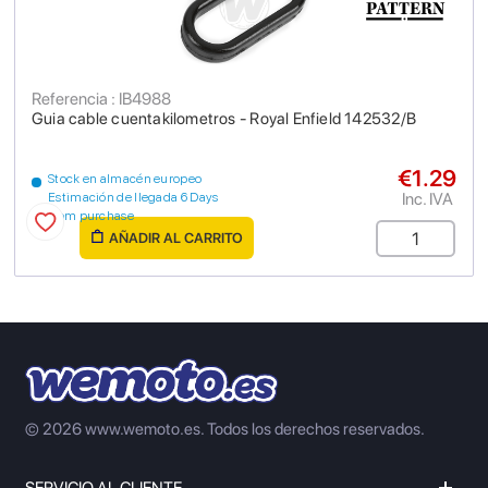
Referencia : IB4988
Guia cable cuentakilometros - Royal Enfield 142532/B
€1.29
Stock en almacén europeo
Inc. IVA
Estimación de llegada 6 Days
from purchase
AÑADIR AL CARRITO
© 2026 www.wemoto.es.
Todos los derechos reservados.