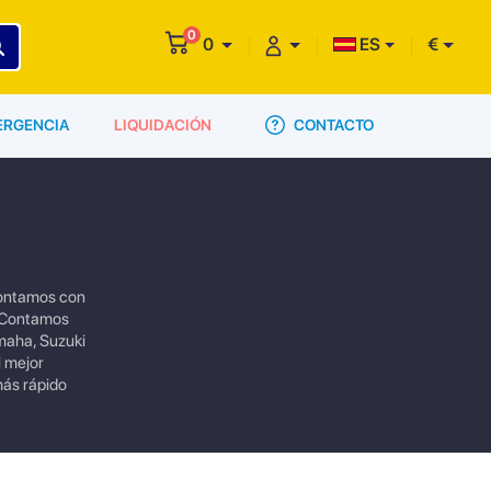
0
0
ES
€
CONTACTO
ERGENCIA
LIQUIDACIÓN
 contamos con
o.Contamos
maha, Suzuki
l mejor
más rápido