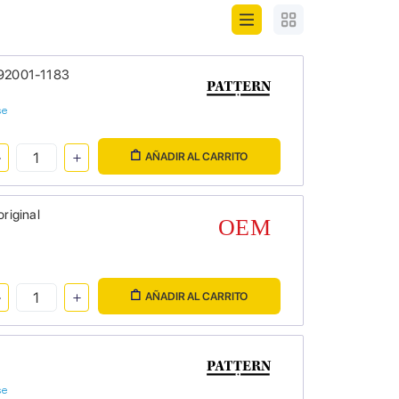
i 92001-1183
se
AÑADIR AL CARRITO
riginal
AÑADIR AL CARRITO
se