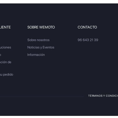
LIENTE
SOBRE WEMOTO
CONTACTO
Sobre nosotros
96 643 21 39
luciones
Noticias y Eventos
o
Información
ación de
su pedido
TÉRMINOS Y CONDIC