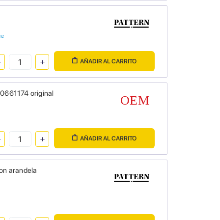
se
AÑADIR AL CARRITO
20661174 original
AÑADIR AL CARRITO
con arandela