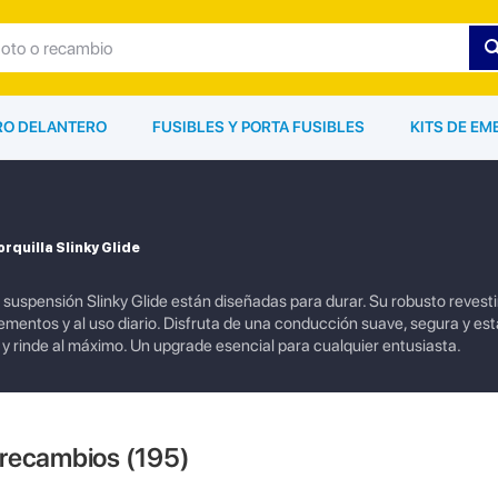
ARO DELANTERO
FUSIBLES Y PORTA FUSIBLES
KITS DE EM
rquilla Slinky Glide
 suspensión Slinky Glide están diseñadas para durar. Su robusto revest
mentos y al uso diario. Disfruta de una conducción suave, segura y est
y rinde al máximo. Un upgrade esencial para cualquier entusiasta.
 recambios (
195
)