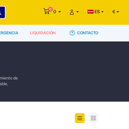
0
0
ES
€
CONTACTO
ERGENCIA
LIQUIDACIÓN
imiento de
able,