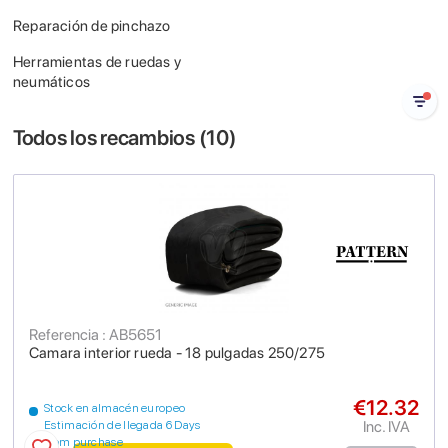
Reparación de pinchazo
Herramientas de ruedas y
neumáticos
Todos los recambios (
10
)
Referencia : AB5651
Camara interior rueda - 18 pulgadas 250/275
€12.32
Stock en almacén europeo
Inc. IVA
Estimación de llegada 6 Days
from purchase