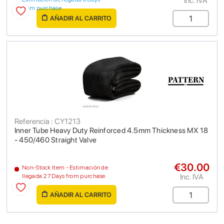
Inc. IVA
from purchase
AÑADIR AL CARRITO
Referencia : CY1213
Inner Tube Heavy Duty Reinforced 4.5mm Thickness MX 18
- 450/460 Straight Valve
€30.00
Non-Stock Item - Estimación de
Inc. IVA
llegada 27 Days from purchase
AÑADIR AL CARRITO