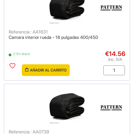
Referencia : AA1631
Camara interior rueda - 18 pulgadas 400/450
€14.56
2 En stock
Inc. IVA
AÑADIR AL CARRITO
Referencia : AA0739