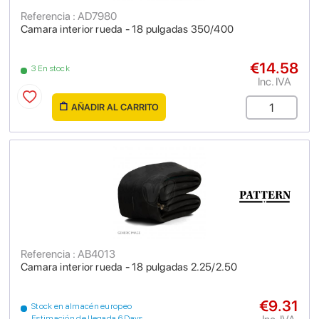
Referencia : AD7980
Camara interior rueda - 18 pulgadas 350/400
€14.58
3 En stock
Inc. IVA
AÑADIR AL CARRITO
Referencia : AB4013
Camara interior rueda - 18 pulgadas 2.25/2.50
€9.31
Stock en almacén europeo
Estimación de llegada 6 Days