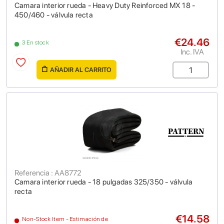
Camara interior rueda - Heavy Duty Reinforced MX 18 -
450/460 - válvula recta
€24.46
3 En stock
Inc. IVA
AÑADIR AL CARRITO
Referencia : AA8772
Camara interior rueda - 18 pulgadas 325/350 - válvula
recta
€14.58
Non-Stock Item - Estimación de