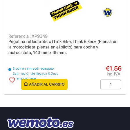
Referencia : XP9349
Pegatina reflectante «Think Bike, Think Biker» (Piensa en
la motocicleta, piensa en el piloto) para coche y
motocicleta, 143 mm x 45 mm.
€1.56
Stock en almacén europeo
Inc. IVA
Estimación de llegada 6 Days
from purchase
AÑADIR AL CARRITO