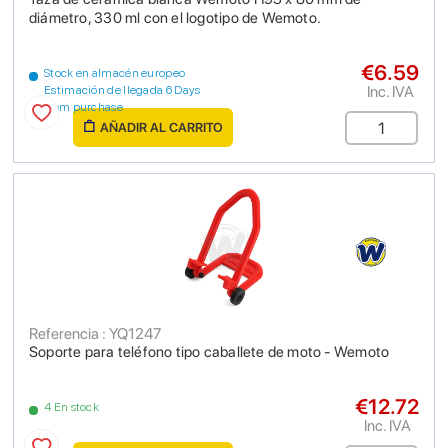
diámetro, 330 ml con el logotipo de Wemoto.
€6.59
Stock en almacén europeo
Inc. IVA
Estimación de llegada 6 Days
from purchase
AÑADIR AL CARRITO
Referencia : YQ1247
Soporte para teléfono tipo caballete de moto - Wemoto
€12.72
4 En stock
Inc. IVA