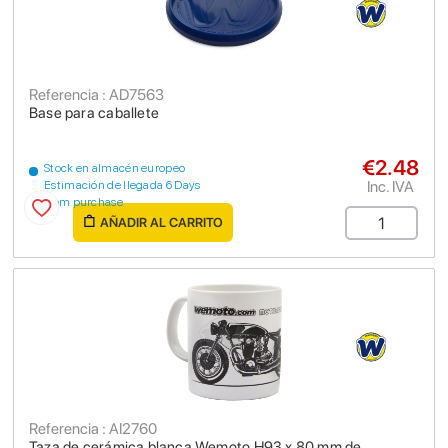
Referencia : AD7563
Base para caballete
€2.48
Stock en almacén europeo
Inc. IVA
Estimación de llegada 6 Days
from purchase
AÑADIR AL CARRITO
Referencia : AI2760
Taza de cerámica blanca Wemoto H93 x 80 mm de