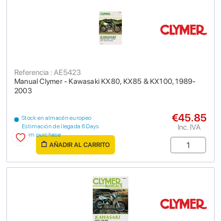
Referencia : AE5423
Manual Clymer - Kawasaki KX80, KX85 & KX100, 1989-
2003
€45.85
Stock en almacén europeo
Inc. IVA
Estimación de llegada 6 Days
from purchase
AÑADIR AL CARRITO