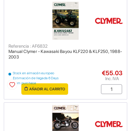
Referencia : AF6832
Manual Clymer - Kawasaki Bayou KLF220 & KLF250, 1988-
2003
€55.03
Stock en almacén europeo
Inc. IVA
Estimación de llegada 6 Days
from purchase
AÑADIR AL CARRITO