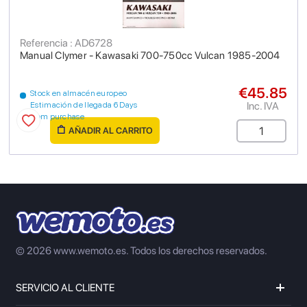
Referencia : AD6728
Manual Clymer - Kawasaki 700-750cc Vulcan 1985-2004
€45.85
Stock en almacén europeo
Inc. IVA
Estimación de llegada 6 Days
from purchase
AÑADIR AL CARRITO
© 2026 www.wemoto.es.
Todos los derechos reservados.
SERVICIO AL CLIENTE