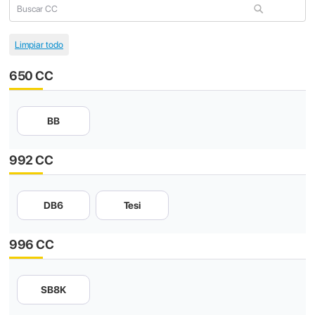
650 CC
BB
992 CC
DB6
Tesi
996 CC
SB8K