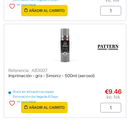
Inc. IVA
from purchase
AÑADIR AL CARRITO
Referencia : AB3007
Imprimación - gris - Simoniz - 500ml (aerosol)
€9.46
Stock en almacén europeo
Inc. IVA
Estimación de llegada 6 Days
from purchase
AÑADIR AL CARRITO