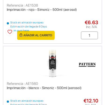
Referencia : AE1538
Imprimación - rojo - Simoniz - 500ml (aerosol)
€6.63
Stock en almacén europeo
Inc. IVA
Estimación de llegada 6 Days
from purchase
AÑADIR AL CARRITO
Referencia : AE1560
Imprimación - blanco - Simoniz - 500ml (aerosol)
€12.10
Stock en almacén europeo
Estimación de llegada 6 Days