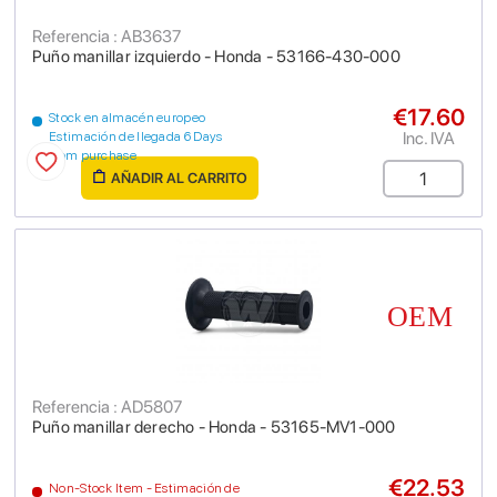
Referencia : AB3637
Puño manillar izquierdo - Honda - 53166-430-000
€17.60
Stock en almacén europeo
Inc. IVA
Estimación de llegada 6 Days
from purchase
AÑADIR AL CARRITO
Referencia : AD5807
Puño manillar derecho - Honda - 53165-MV1-000
€22.53
Non-Stock Item - Estimación de