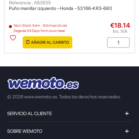
Referencia : AB3835
Puño manillar izquierdo - Honda - 53166-KR3-680
€18.14
Non-Stock Item - Estimación de
Inc. IVA
llegada 34 Days from purchase
AÑADIR AL CARRITO
© 2026 www.wemoto.es.
Todos los derechos reservados.
SERVICIO AL CLIENTE
SOBRE WEMOTO