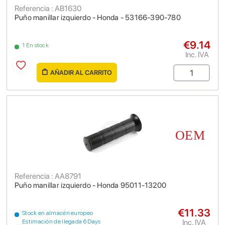
Referencia : AB1630
Puño manillar izquierdo - Honda - 53166-390-780
€9.14
1 En stock
Inc. IVA
AÑADIR AL CARRITO
Referencia : AA8791
Puño manillar izquierdo - Honda 95011-13200
€11.33
Stock en almacén europeo
Inc. IVA
Estimación de llegada 6 Days