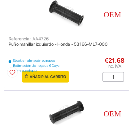
Referencia : AA4726
Puño manillar izquierdo - Honda - 53166-ML7-000
€21.68
Stock en almacén europeo
Inc. IVA
Estimación de llegada 6 Days
from purchase
AÑADIR AL CARRITO