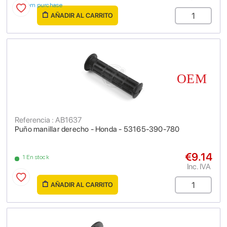
from purchase
AÑADIR AL CARRITO
Referencia : AB1637
Puño manillar derecho - Honda - 53165-390-780
€9.14
1 En stock
Inc. IVA
AÑADIR AL CARRITO