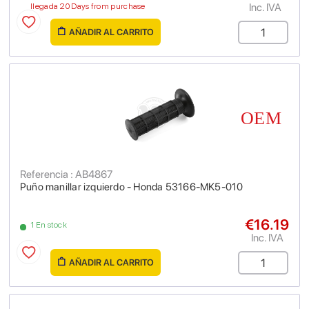
Inc. IVA
llegada 20 Days from purchase
AÑADIR AL CARRITO
Referencia : AB4867
Puño manillar izquierdo - Honda 53166-MK5-010
€16.19
1 En stock
Inc. IVA
AÑADIR AL CARRITO