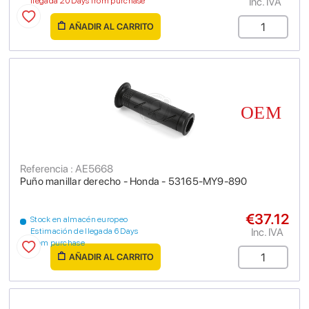
Inc. IVA
llegada 20 Days from purchase
AÑADIR AL CARRITO
Referencia : AE5668
Puño manillar derecho - Honda - 53165-MY9-890
€37.12
Stock en almacén europeo
Inc. IVA
Estimación de llegada 6 Days
from purchase
AÑADIR AL CARRITO