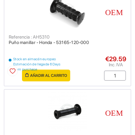
Referencia : AH5310
Puño manillar - Honda - 53165-120-000
€29.59
Stock en almacén europeo
Inc. IVA
Estimación de llegada 6 Days
from purchase
AÑADIR AL CARRITO