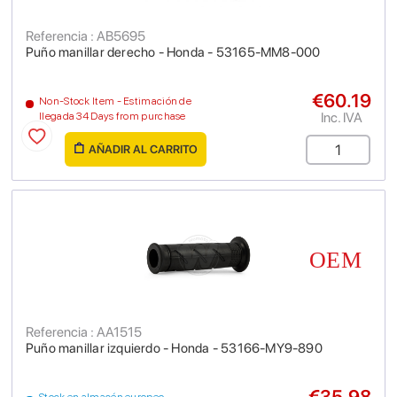
Referencia : AB5695
Puño manillar derecho - Honda - 53165-MM8-000
€60.19
Non-Stock Item - Estimación de
Inc. IVA
llegada 34 Days from purchase
AÑADIR AL CARRITO
Referencia : AA1515
Puño manillar izquierdo - Honda - 53166-MY9-890
€35.98