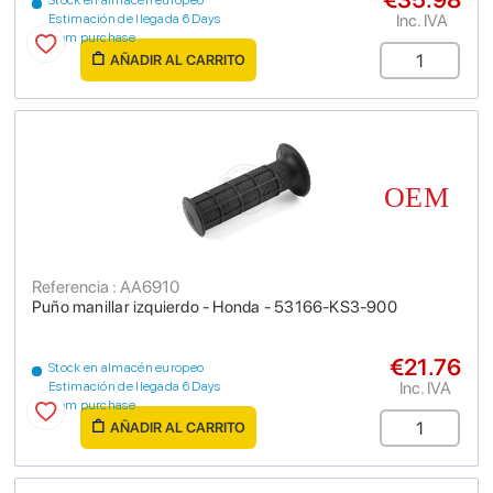
Stock en almacén europeo
Inc. IVA
Estimación de llegada 6 Days
from purchase
AÑADIR AL CARRITO
Referencia : AA6910
Puño manillar izquierdo - Honda - 53166-KS3-900
€21.76
Stock en almacén europeo
Inc. IVA
Estimación de llegada 6 Days
from purchase
AÑADIR AL CARRITO