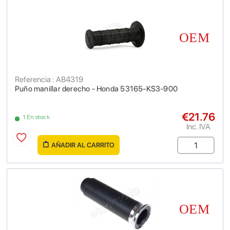
Referencia : AB4319
Puño manillar derecho - Honda 53165-KS3-900
€21.76
1 En stock
Inc. IVA
AÑADIR AL CARRITO