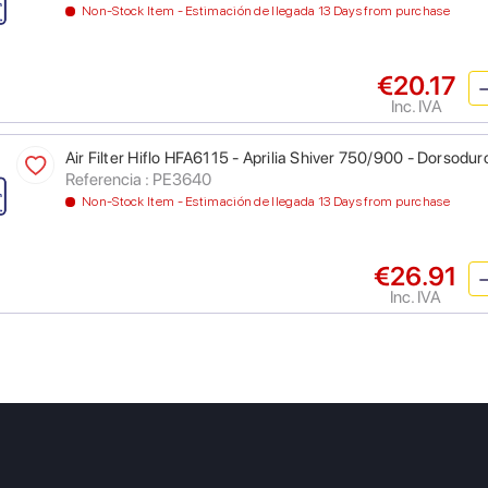
Non-Stock Item - Estimación de llegada 13 Days from purchase
€20.17
Inc. IVA
Air Filter Hiflo HFA6115 - Aprilia Shiver 750/900 - Dorsod
Referencia : PE3640
Non-Stock Item - Estimación de llegada 13 Days from purchase
€26.91
Inc. IVA