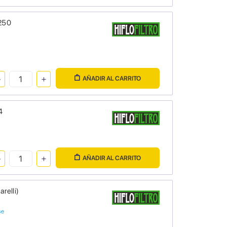
/250
AÑADIR AL CARRITO
4
AÑADIR AL CARRITO
relli)
se