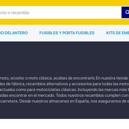
ARO DELANTERO
FUSIBLES Y PORTA FUSIBLES
KITS DE EM
tu moto, scooter o moto clásica, acabas de encontrarlo.En nuestra tienda
s de fábrica, recambios alternativos y accesorios para todas las moto
tuales como para motocicletas clásicas. Incluyendo las marcas más
uedas encontrar en el mercado. Todos nuestros recambios cumplen con
a carretera. Desde nuestros almacenes en España, nos aseguramos de e