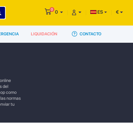
0
0
ES
€
CONTACTO
ERGENCIA
LIQUIDACIÓN
 online
s del
 top como
 las normas
nviar tu