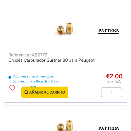
Referencia : AB2776
Chiclés Carburador Gurtner 80 para Peugeot
€2.00
Stock en almacén europeo
Inc. IVA
Estimación de llegada 6 Days
from purchase
AÑADIR AL CARRITO