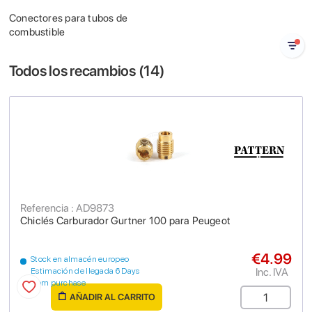
Conectores para tubos de
combustible
Todos los recambios (
14
)
Referencia : AD9873
Chiclés Carburador Gurtner 100 para Peugeot
€4.99
Stock en almacén europeo
Inc. IVA
Estimación de llegada 6 Days
from purchase
AÑADIR AL CARRITO