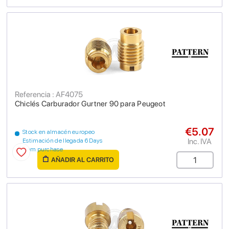
Referencia : AF4075
Chiclés Carburador Gurtner 90 para Peugeot
€5.07
Stock en almacén europeo
Inc. IVA
Estimación de llegada 6 Days
from purchase
AÑADIR AL CARRITO