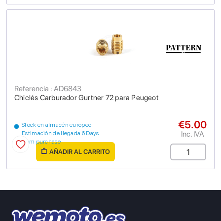
Referencia : AD6843
Chiclés Carburador Gurtner 72 para Peugeot
€5.00
Stock en almacén europeo
Inc. IVA
Estimación de llegada 6 Days
from purchase
AÑADIR AL CARRITO