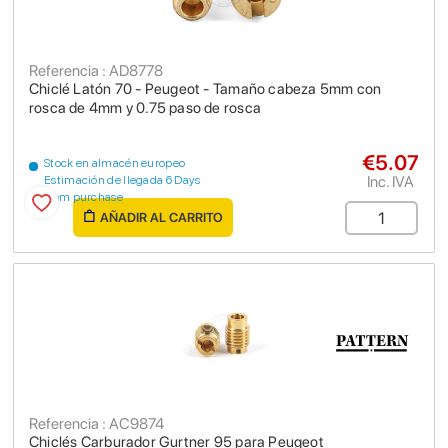
Referencia : AD8778
Chiclé Latón 70 - Peugeot - Tamaño cabeza 5mm con
rosca de 4mm y 0.75 paso de rosca
€5.07
Stock en almacén europeo
Inc. IVA
Estimación de llegada 6 Days
from purchase
AÑADIR AL CARRITO
Referencia : AC9874
Chiclés Carburador Gurtner 95 para Peugeot