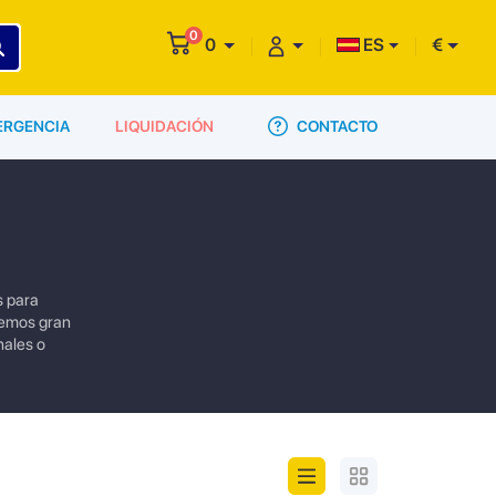
0
0
ES
€
CONTACTO
ERGENCIA
LIQUIDACIÓN
s para
nemos gran
nales o