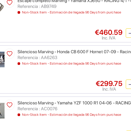
Escape completo Marving - Yamaha XJ650 - RACING 4/1 -
Referencia : AB9749
Non-Stock Item - Estimación de llegada 96 Days from purchase
€460.59
Inc. IVA
Silencioso Marving - Honda CB 600 F Hornet 07-09 - Racing
Referencia : AA6263
Non-Stock Item - Estimación de llegada 96 Days from purchase
€299.75
Inc. IVA
Silencioso Marving - Yamaha YZF 1000 R1 04-06 - RACING
Referencia : AC0076
Non-Stock Item - Estimación de llegada 96 Days from purchase