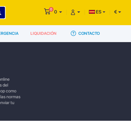
0
0
ES
€
CONTACTO
ERGENCIA
LIQUIDACIÓN
online
s del
 top como
 las normas
nviar tu