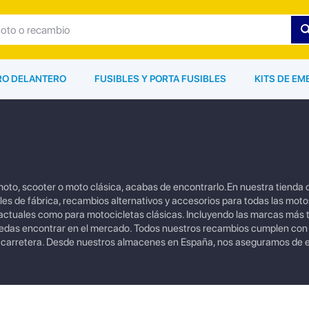
ARO DELANTERO
FUSIBLES Y PORTA FUSIBLES
KITS DE EM
oto, scooter o moto clásica, acabas de encontrarlo.En nuestra tienda 
s de fábrica, recambios alternativos y accesorios para todas las moto
tuales como para motocicletas clásicas. Incluyendo las marcas más
uedas encontrar en el mercado. Todos nuestros recambios cumplen con
a carretera. Desde nuestros almacenes en España, nos aseguramos de e