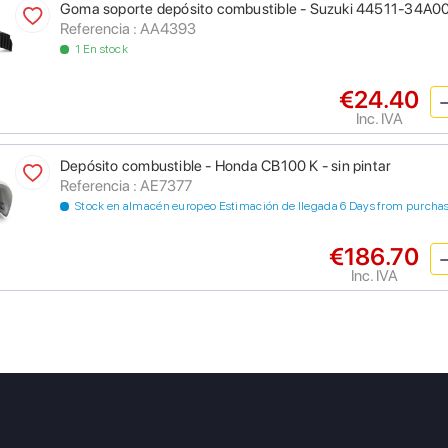
Goma soporte depósito combustible - Suzuki 44511-34A0
Referencia : AA4393
1 En stock
€24.40
Inc. IVA
Depósito combustible - Honda CB100 K - sin pintar
Referencia : AE7377
Stock en almacén europeo Estimación de llegada 6 Days from purcha
€186.70
Inc. IVA