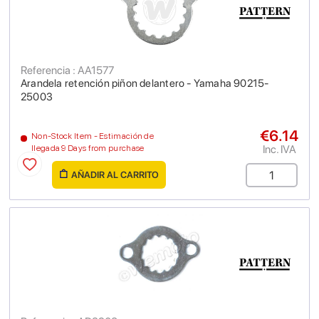
Referencia : AA1577
Arandela retención piñon delantero - Yamaha 90215-
25003
€6.14
Non-Stock Item - Estimación de
Inc. IVA
llegada 9 Days from purchase
AÑADIR AL CARRITO