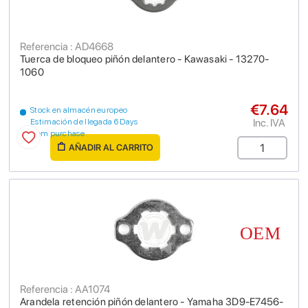
Referencia : AD4668
Tuerca de bloqueo piñón delantero - Kawasaki - 13270-
1060
€7.64
Stock en almacén europeo
Inc. IVA
Estimación de llegada 6 Days
from purchase
AÑADIR AL CARRITO
Referencia : AA1074
Arandela retención piñón delantero - Yamaha 3D9-E7456-