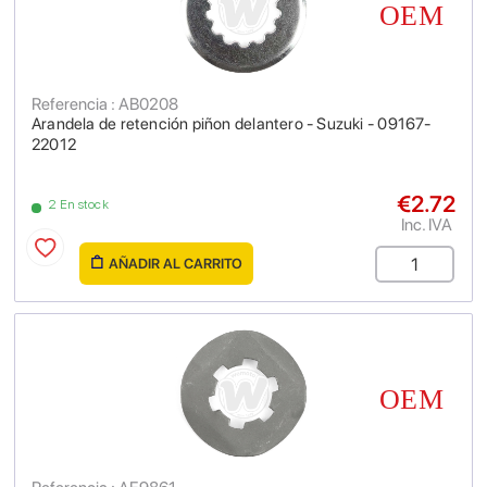
Referencia : AB0208
Arandela de retención piñon delantero - Suzuki - 09167-
22012
€2.72
2 En stock
Inc. IVA
AÑADIR AL CARRITO