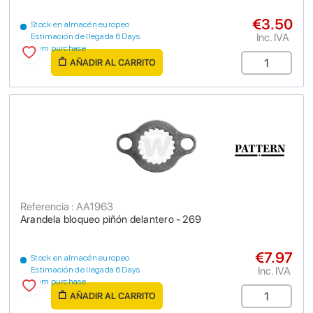
€3.50
Stock en almacén europeo
Inc. IVA
Estimación de llegada 6 Days
from purchase
AÑADIR AL CARRITO
Referencia : AA1963
Arandela bloqueo piñón delantero - 269
€7.97
Stock en almacén europeo
Inc. IVA
Estimación de llegada 6 Days
from purchase
AÑADIR AL CARRITO