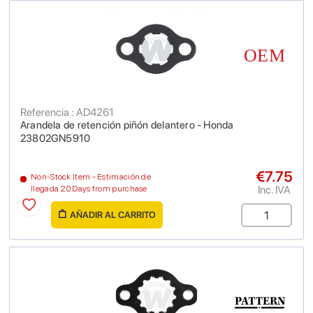
Referencia : AD4261
Arandela de retención piñón delantero - Honda
23802GN5910
€7.75
Non-Stock Item - Estimación de
Inc. IVA
llegada 20 Days from purchase
AÑADIR AL CARRITO