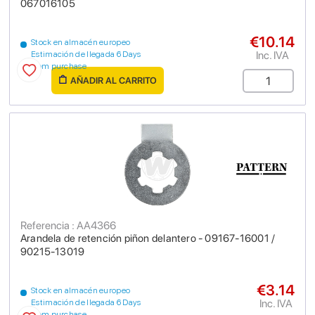
067016105
€10.14
Stock en almacén europeo
Inc. IVA
Estimación de llegada 6 Days
from purchase
AÑADIR AL CARRITO
Referencia : AA4366
Arandela de retención piñon delantero - 09167-16001 /
90215-13019
€3.14
Stock en almacén europeo
Inc. IVA
Estimación de llegada 6 Days
from purchase