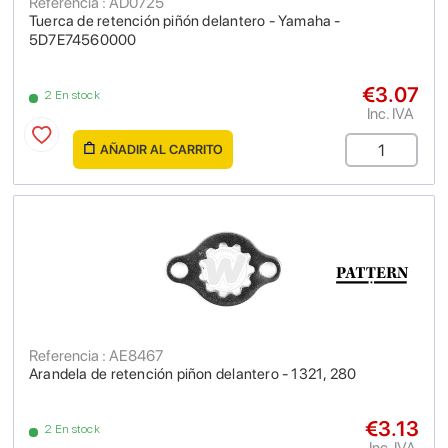
Referencia : AD0725
Tuerca de retención piñón delantero - Yamaha -
5D7E74560000
€3.07
2 En stock
Inc. IVA
AÑADIR AL CARRITO
Referencia : AE8467
Arandela de retención piñon delantero - 1321, 280
€3.13
2 En stock
Inc. IVA