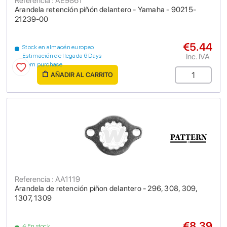
Referencia : AE9861
Arandela retención piñón delantero - Yamaha - 90215-
21239-00
€5.44
Stock en almacén europeo
Inc. IVA
Estimación de llegada 6 Days
from purchase
AÑADIR AL CARRITO
Referencia : AA1119
Arandela de retención piñon delantero - 296, 308, 309,
1307, 1309
€8.39
4 En stock