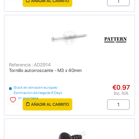
AÑADIR AL CARRITO
Referencia : AD2914
Tornillo autorroscante - M3 x 40mm
€0.97
Stock en almacén europeo
Inc. IVA
Estimación de llegada 6 Days
from purchase
AÑADIR AL CARRITO