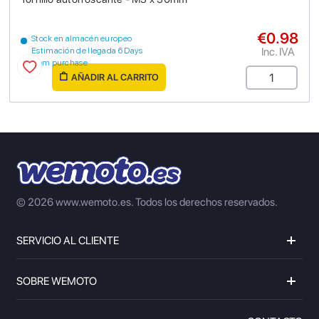
€0.98
Stock en almacén europeo
Inc. IVA
Estimación de llegada 6 Days
from purchase
AÑADIR AL CARRITO
© 2026 www.wemoto.es.
Todos los derechos reservados.
SERVICIO AL CLIENTE
SOBRE WEMOTO