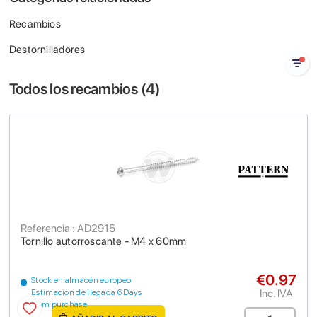
Recambios
Destornilladores
Todos los recambios (
4
)
Referencia : AD2915
Tornillo autorroscante - M4 x 60mm
€0.97
Stock en almacén europeo
Inc. IVA
Estimación de llegada 6 Days
from purchase